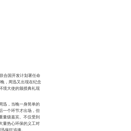
联合国开发计划署任命
日晚，周迅又出现在纪念
环境大使的颁授典礼现
迅，当晚一身简单的
后一个环节才出场，但
重量级嘉宾。不仅受到
大量热心环保的义工对
周迅疯狂追捧。