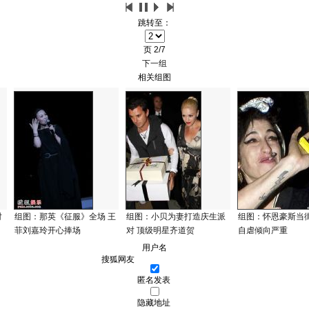
跳转至：
页
2/7
下一组
相关组图
对
组图：那英《征服》全场 王
组图：小贝为妻打造庆生派
组图：怀恩豪斯当
菲刘嘉玲开心捧场
对 顶级明星齐道贺
自虐倾向严重
用户名
匿名发表
隐藏地址