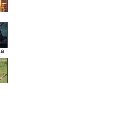
男
长会
狂