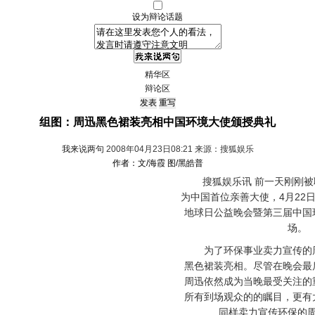
设为辩论话题
精华区
辩论区
组图：周迅黑色裙装亮相中国环境大使颁授典礼
我来说两句
2008年04月23日08:21 来源：搜狐娱乐
作者：文/海霞 图/黑皓普
搜狐娱乐讯 前一天刚刚被
为中国首位亲善大使，4月22
地球日公益晚会暨第三届中国
场。
为了环保事业卖力宣传的周
黑色裙装亮相。尽管在晚会最
周迅依然成为当晚最受关注的
所有到场观众的的瞩目，更有
同样卖力宣传环保的