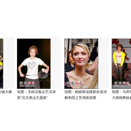
街抽大麻
组图：无线召集众艺员录
组图：帕丽斯追随新欢巡演
组图：与郑
影“北京奥运主题曲”
解相思之苦满面甜蜜
大跳辣舞妖