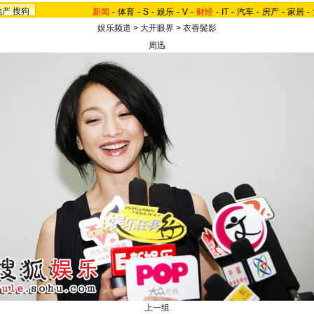
地产
搜狗
新闻
-
体育
-
S
-
娱乐
-
V
-
财经
-
IT
-
汽车
-
房产
-
家居
-
娱乐频道
>
大开眼界
>
衣香鬓影
周迅
上一组