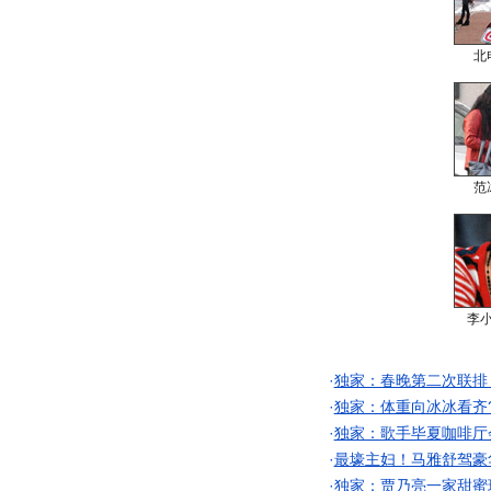
北
范
李
·
独家：春晚第二次联排
·
独家：体重向冰冰看齐
·
独家：歌手毕夏咖啡厅
·
最壕主妇！马雅舒驾豪
·
独家：贾乃亮一家甜蜜