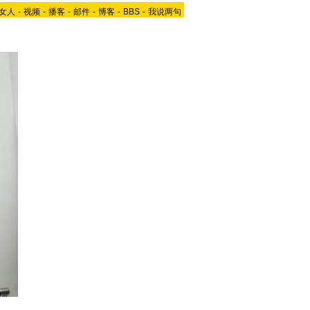
女人
-
视频
-
播客
-
邮件
-
博客
-
BBS
-
我说两句