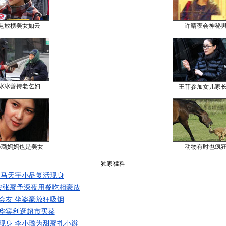
电放榜美女如云
许晴夜会神秘
冰冰善待老乞妇
王菲参加女儿家
小璐妈妈也是美女
动物有时也疯
独家猛料
 马天宇小品复活现身
?张馨予深夜用餐吃相豪放
会友 坐姿豪放狂吸烟
华宾利逛超市买菜
现身 李小璐为甜馨扎小辫