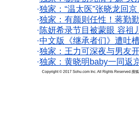
·
独家：“温太医”张晓龙回京
·
独家：有颜则任性！蒋勤
·
陈妍希录节目被蒙眼 容祖
·
中文版《继承者们》遭吐槽
·
独家：王力可深夜与男友开
·
独家：黄晓明baby一同返
Copyright © 2017 Sohu.com Inc. All Rights Reserved