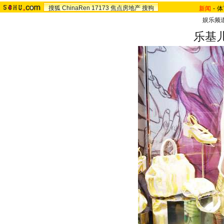
搜狐
ChinaRen
17173
焦点房地产
搜狗
新闻
-
体
娱乐频
乐基