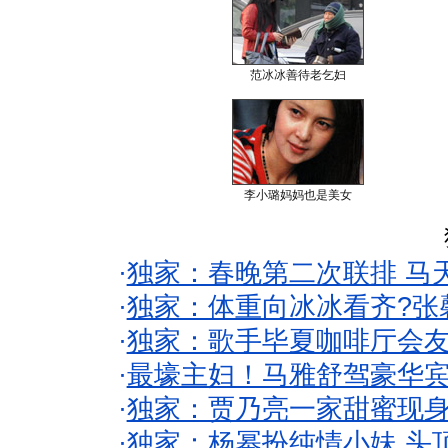
范冰冰善待老乞妇
李小璐妈妈也是美女
·
独家：春晚第二次联排 马
·
独家：体重向冰冰看齐?张
·
独家：歌手毕夏咖啡厅会友
·
最壕主妇！马雅舒驾豪华
·
独家：贾乃亮一家甜蜜现身
·
独家：杨幂扮纯情小妹 头