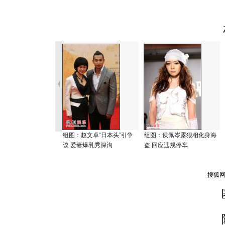
组图：赵文卓“日本头”引争
组图：侯佩岑露狠相化身海
议 爱妻爆乳秀深沟
盗 回应违规停车