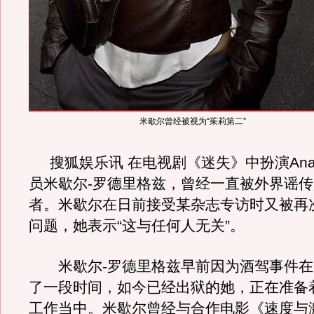
米歇尔曾经被视为“茱莉第二”
搜狐娱乐讯 在电视剧《迷失》中扮演Ana-L
员米歇尔-罗德里格兹，曾经一直被外界谣
者。米歇尔在日前接受某杂志专访时又被再
问题，她表示“这与任何人无关”。
米歇尔-罗德里格兹早前因为酒驾事件在
了一段时间，如今已经出狱的她，正在准备
工作当中。米歇尔曾经与合作电影《速度与