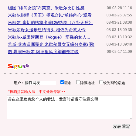
·
组图:"绯闻女孩"布莱克、米歇尔比拼性感
08-03-28 11:16
·
米歇尔指挥《国王》望观众以"单纯的心"观看
08-03-26 07:55
·
米歇尔-崔切伯格将出演CW热剧《八卦天后》
08-03-21 08:08
·
米歇尔母女漫步纽约街头 相依为命惹人怜
08-03-18 09:35
·
米歇尔-威廉姆斯登《Vogue》 坚强的女人...
08-03-13 10:32
·
希斯-莱杰遗嘱曝光 米歇尔母女无缘分身家(图)
08-03-13 09:48
·
图:导演米歇尔-冈德里风度翩翩走红毯
08-02-17 11:09
用户：
匿名
隐藏地址
设为辩论话题
*搜狗拼音输入法，中文处理专家>>