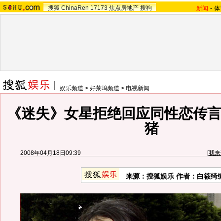
搜狐
ChinaRen
17173
焦点房地产
搜狗
新闻
-
体
娱乐频道
>
好莱坞频道
>
电视新闻
《迷失》女星拒绝回应同性恋传言
猪
2008年04月18日09:39
[
我来
来源：搜狐娱乐 作者：白筱绮