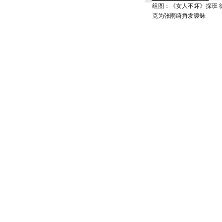
组图：《女人不坏》探班 
克为张雨绮捋发暧昧