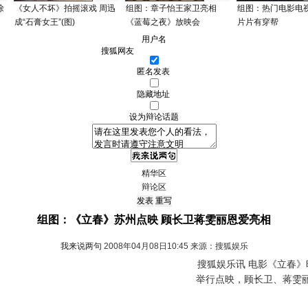
徐
《女人不坏》拍摇滚戏 周迅
组图：章子怡王家卫亮相
组图：热门电影电
成“石膏女王”(图)
《蓝莓之夜》放映会
片片有穿帮
用户名
匿名发表
隐藏地址
设为辩论话题
精华区
辩论区
组图：《立春》苏州点映 顾长卫蒋雯丽恩爱亮相
我来说两句
2008年04月08日10:45 来源：搜狐娱乐
搜狐娱乐讯 电影《立春》昨
举行点映，顾长卫、蒋雯丽