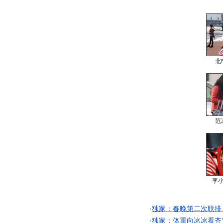
北
范
李
·
独家：春晚第二次联排
·
独家：体重向冰冰看齐