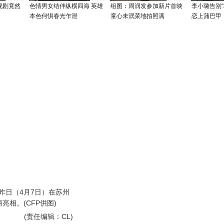
视剧竟然
色情男女结伴纵横四海 英雄
组图：周润发参加新片首映
李小璐告别“
本色何惧春光乍泄
童心未泯菜地拍照满
恋上蒲巴甲
日（4月7日）在苏州
亮相。(CFP供图)
(责任编辑：CL)