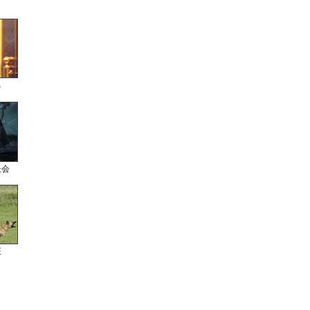
男
长会
狂