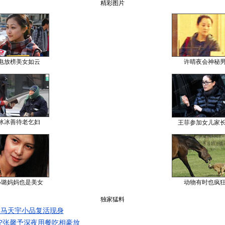
精彩图片
电放榜美女如云
许晴夜会神秘
冰冰善待老乞妇
王菲参加女儿家
小璐妈妈也是美女
动物有时也疯
独家猛料
 马天宇小品复活现身
?张馨予深夜用餐吃相豪放