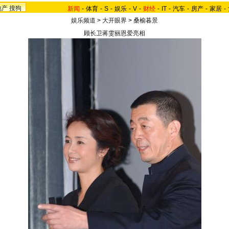
地产
搜狗
新闻
-
体育
-
S
-
娱乐
-
V
-
财经
-
IT
-
汽车
-
房产
-
家居
-
娱乐频道
>
大开眼界
>
桑榆暮景
顾长卫蒋雯丽恩爱亮相