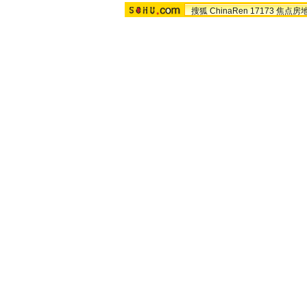
搜狐
ChinaRen
17173
焦点房