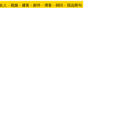
女人
-
视频
-
播客
-
邮件
-
博客
-
BBS
-
我说两句