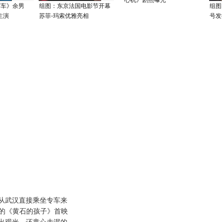
心机》剧照曝光
赛车》余男
组图：东京法国电影节开幕
组图
主演
苏菲-玛索优雅亮相
号发
从武汉直接乘坐专车来
行的《黄石的孩子》首映