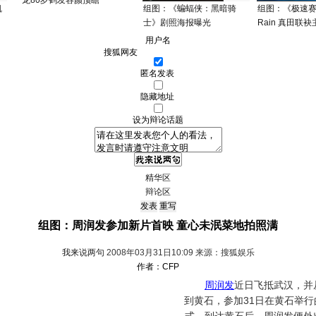
龙80岁鹤发容颜预瞻
凯
组图：《蝙蝠侠：黑暗骑
组图：《极速
士》剧照海报曝光
Rain 真田联袂
用户名
匿名发表
隐藏地址
设为辩论话题
精华区
辩论区
组图：周润发参加新片首映 童心未泯菜地拍照满
我来说两句
2008年03月31日10:09 来源：搜狐娱乐
作者：CFP
周润发
近日飞抵武汉，并
到黄石，参加31日在黄石举