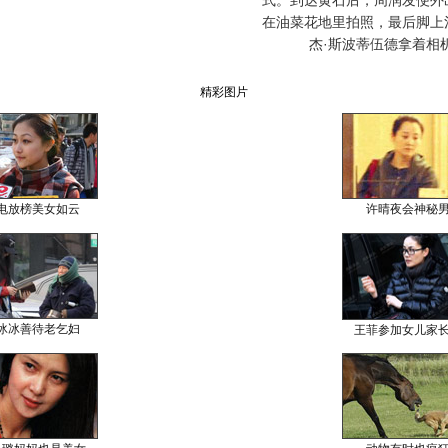
式。到达黄石后，周润发便外
在油菜花地里拍照，最后脚上
杰·斯波蒂伍德拿着相
精彩图片
电放榜美女如云
许晴夜会神秘
冰冰善待老乞妇
王菲参加女儿家