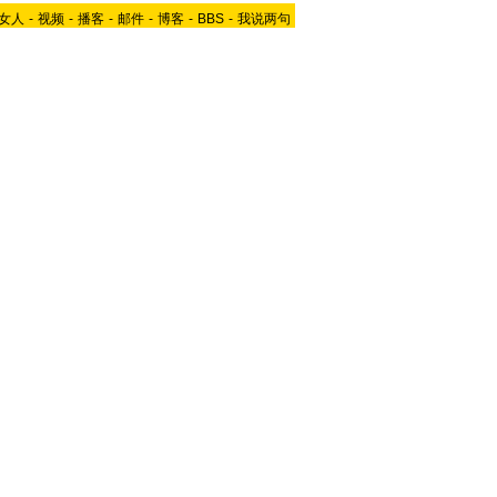
女人
-
视频
-
播客
-
邮件
-
博客
-
BBS
-
我说两句