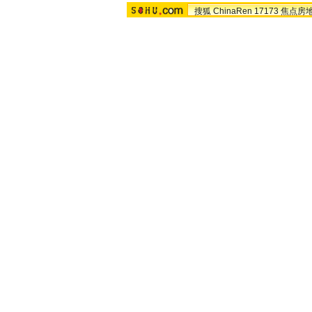
搜狐
ChinaRen
17173
焦点房