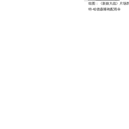
组图：《新娘大战》片场
特-哈德森睡袍配雨伞