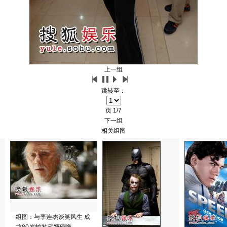
上一组
跳转至：
页
1/7
下一组
相关组图
组图：与李连杰谈笑风生 成