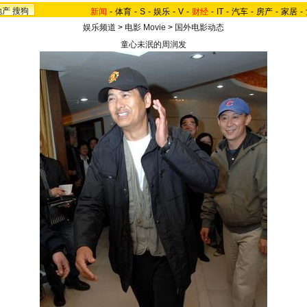
地产
搜狗
新闻
-
体育
-
S
-
娱乐
-
V
-
财经
-
IT
-
汽车
-
房产
-
家居
-
娱乐频道
>
电影 Movie
>
国外电影动态
童心未泯的周润发