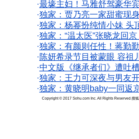
·
最壕主妇！马雅舒驾豪华
·
独家：贾乃亮一家甜蜜现身
·
独家：杨幂扮纯情小妹 头
·
独家：“温太医”张晓龙回京
·
独家：有颜则任性！蒋勤
·
陈妍希录节目被蒙眼 容祖
·
中文版《继承者们》遭吐槽
·
独家：王力可深夜与男友开
·
独家：黄晓明baby一同返
Copyright © 2017 Sohu.com Inc. All Rights Reserved