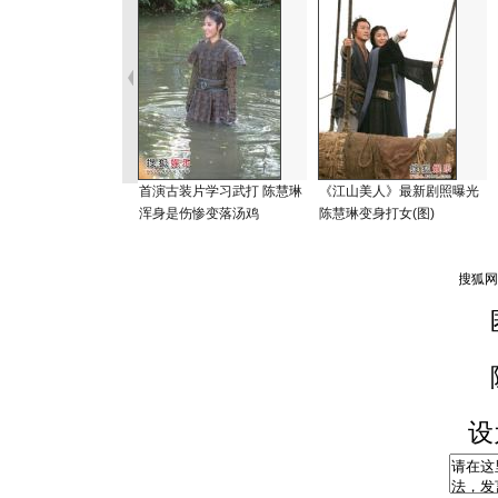
首演古装片学习武打 陈慧琳
《江山美人》最新剧照曝光
浑身是伤惨变落汤鸡
陈慧琳变身打女(图)
设