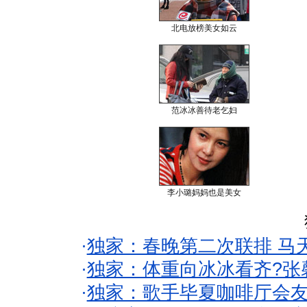
北电放榜美女如云
范冰冰善待老乞妇
李小璐妈妈也是美女
·
独家：春晚第二次联排 马
·
独家：体重向冰冰看齐?张
·
独家：歌手毕夏咖啡厅会友