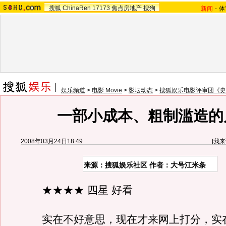
搜狐
ChinaRen
17173
焦点房地产
搜狗
新闻
-
体
娱乐频道
>
电影 Movie
>
影坛动态
>
搜狐娱乐电影评审团《史
一部小成本、粗制滥造的
2008年03月24日18:49
[
我来
来源：搜狐娱乐社区 作者：大号江米条
★★★★ 四星 好看
实在不好意思，现在才来网上打分，实