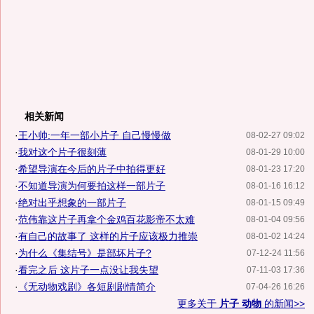
相关新闻
·
王小帅:一年一部小片子 自己慢慢做
08-02-27 09:02
·
我对这个片子很刻薄
08-01-29 10:00
·
希望导演在今后的片子中拍得更好
08-01-23 17:20
·
不知道导演为何要拍这样一部片子
08-01-16 16:12
·
绝对出乎想象的一部片子
08-01-15 09:49
·
范伟靠这片子再拿个金鸡百花影帝不太难
08-01-04 09:56
·
有自己的故事了 这样的片子应该极力推崇
08-01-02 14:24
·
为什么《集结号》是部坏片子?
07-12-24 11:56
·
看完之后 这片子一点没让我失望
07-11-03 17:36
·
《无动物戏剧》各短剧剧情简介
07-04-26 16:26
更多关于
片子 动物
的新闻>>