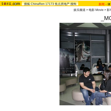
搜狐
ChinaRen
17173
焦点房地产
搜狗
新闻
-
体
娱乐频道
>
电影 Movie
>
影
_M