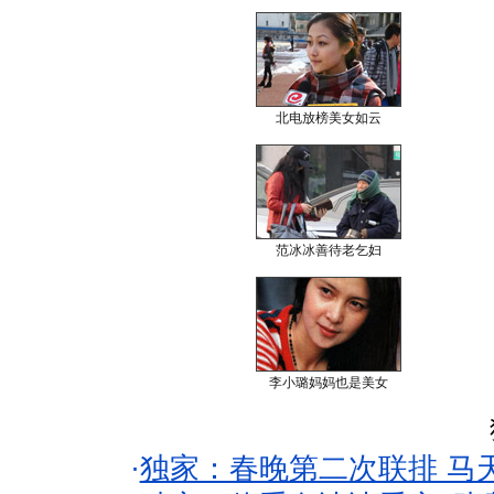
北电放榜美女如云
范冰冰善待老乞妇
李小璐妈妈也是美女
·
独家：春晚第二次联排 马