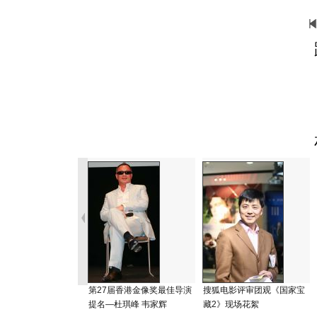
第27届香港金像奖最佳导演
搜狐电影评审团观《国家宝
提名—杜琪峰 韦家辉
藏2》现场花絮