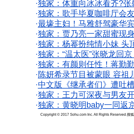
·
独家：体重向冰冰看齐?张
·
独家：歌手毕夏咖啡厅会友
·
最壕主妇！马雅舒驾豪华
·
独家：贾乃亮一家甜蜜现身
·
独家：杨幂扮纯情小妹 头
·
独家：“温太医”张晓龙回京
·
独家：有颜则任性！蒋勤
·
陈妍希录节目被蒙眼 容祖
·
中文版《继承者们》遭吐槽
·
独家：王力可深夜与男友开
·
独家：黄晓明baby一同返
Copyright © 2017 Sohu.com Inc. All Rights Reserved