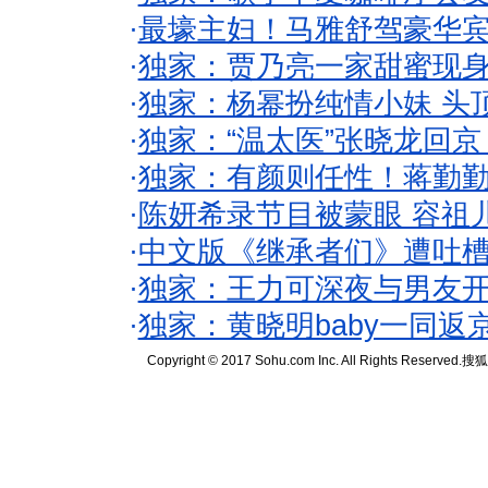
·
最壕主妇！马雅舒驾豪华
·
独家：贾乃亮一家甜蜜现身
·
独家：杨幂扮纯情小妹 头
·
独家：“温太医”张晓龙回京
·
独家：有颜则任性！蒋勤
·
陈妍希录节目被蒙眼 容祖
·
中文版《继承者们》遭吐槽
·
独家：王力可深夜与男友开
·
独家：黄晓明baby一同返
Copyright © 2017 Sohu.com Inc. All Rights Reserved