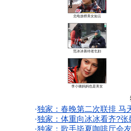
北电放榜美女如云
范冰冰善待老乞妇
李小璐妈妈也是美女
·
独家：春晚第二次联排 马
·
独家：体重向冰冰看齐?张
·
独家：歌手毕夏咖啡厅会友