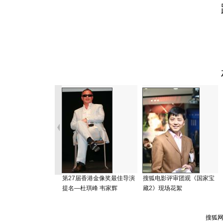
第27届香港金像奖最佳导演
搜狐电影评审团观《国家宝
提名—杜琪峰 韦家辉
藏2》现场花絮