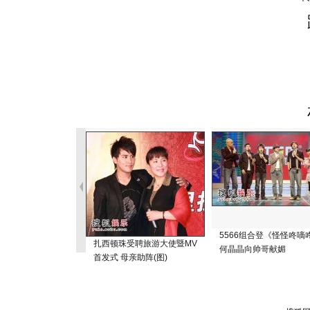
5566组合登《怪怪咚嘀
扎西顿珠受聘旅游大使暨MV
何晶晶向帅哥献媚
首发式 母亲助阵(图)