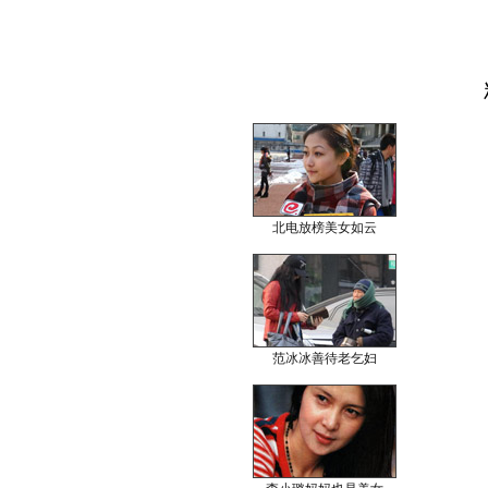
北电放榜美女如云
范冰冰善待老乞妇