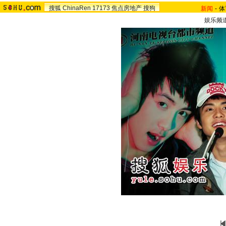
搜狐
ChinaRen
17173
焦点房地产
搜狗
新闻
-
体
娱乐频