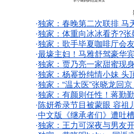
李小璐妈妈也是美女
·
独家：春晚第二次联排 马
·
独家：体重向冰冰看齐?张
·
独家：歌手毕夏咖啡厅会友
·
最壕主妇！马雅舒驾豪华
·
独家：贾乃亮一家甜蜜现身
·
独家：杨幂扮纯情小妹 头
·
独家：“温太医”张晓龙回京
·
独家：有颜则任性！蒋勤
·
陈妍希录节目被蒙眼 容祖
·
中文版《继承者们》遭吐槽
·
独家：王力可深夜与男友开