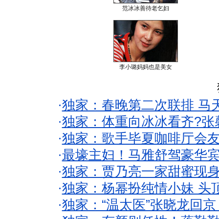
范冰冰善待老乞妇
李小璐妈妈也是美女
·
独家：春晚第二次联排 马
·
独家：体重向冰冰看齐?张
·
独家：歌手毕夏咖啡厅会友
·
最壕主妇！马雅舒驾豪华
·
独家：贾乃亮一家甜蜜现身
·
独家：杨幂扮纯情小妹 头
·
独家：“温太医”张晓龙回京