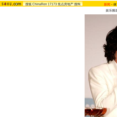
搜狐
ChinaRen
17173
焦点房地产
搜狗
新闻
-
体
娱乐频