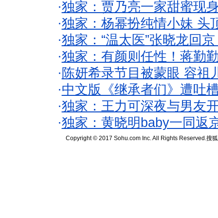
·
独家：贾乃亮一家甜蜜现身
·
独家：杨幂扮纯情小妹 头
·
独家：“温太医”张晓龙回京
·
独家：有颜则任性！蒋勤
·
陈妍希录节目被蒙眼 容祖
·
中文版《继承者们》遭吐槽
·
独家：王力可深夜与男友开
·
独家：黄晓明baby一同返
Copyright © 2017 Sohu.com Inc. All Rights Reserved