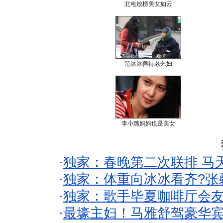
北电放榜美女如云
范冰冰善待老乞妇
李小璐妈妈也是美女
·
独家：春晚第二次联排 马
·
独家：体重向冰冰看齐?张
·
独家：歌手毕夏咖啡厅会友
·
最壕主妇！马雅舒驾豪华