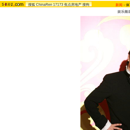
搜狐
ChinaRen
17173
焦点房地产
搜狗
新闻
-
体
娱乐频