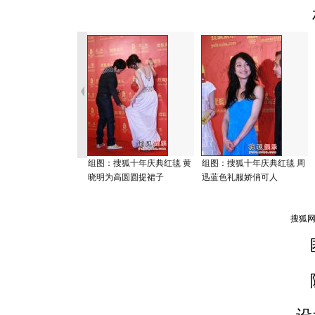
组图：搜狐十年庆典红毯 黄
组图：搜狐十年庆典红毯 周
晓明为高圆圆提裙子
迅蓝色礼服娇俏可人