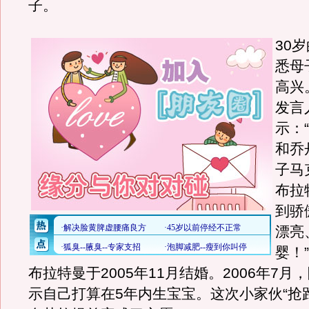
子。
30
悉母
高兴
发言
示：
和乔
子马
布拉
到骄
漂亮
婴！
布拉特曼于2005年11月结婚。2006年7
示自己打算在5年内生宝宝。这次小家伙“抢