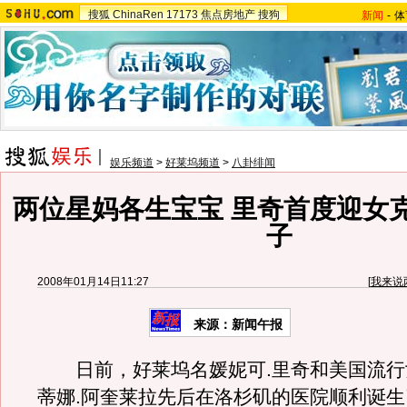
搜狐
ChinaRen
17173
焦点房地产
搜狗
新闻
-
体
娱乐频道
>
好莱坞频道
>
八卦绯闻
两位星妈各生宝宝 里奇首度迎女
子
2008年01月14日11:27
[
我来说
来源：新闻午报
日前，好莱坞名媛妮可.里奇和美国流行
蒂娜.阿奎莱拉先后在洛杉矶的医院顺利诞