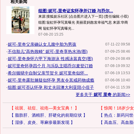
相关新闻
组图:妮可-里奇证实怀孕并订婚 与乔尔...
来源:搜狐娱乐社区 [点击图片进入下一页] (责任编辑:小双)
组图:翁虹怀孕写真曝光 美丽星妈散发幸福气息 来源:华商
网 翁虹怀孕写真曝光...
07-08-20 15:25
·
妮可-里奇父亲确认女儿腹中胎为男孩
07-11-22 09:58
·
不信胎儿"高热致畸" 妮可-里奇享热水池(图)
07-09-25 08:46
·
妮可-里奇身怀六甲下海游泳 性感泳装真空(图)
07-09-24 08:49
·
妮可里奇怀孕四个月 与乐队主唱乔尔麦登订婚
07-08-19 09:32
·
希尔顿狱中自制父亲节贺卡 妮可里奇似怀...
07-06-19 13:53
·
妮可-里奇露肚腩疑似怀孕 男友令其戒药物成瘾
07-06-06 10:40
·
组图:妮可否认怀孕 和丈夫回澳大利亚陪小侄子
07-04-11 15:39
更多关于
妮可 里奇
的新闻>>
【
祛斑、祛痘、祛疮—美女宝典！
】
【
惊闻！18岁少女
【
脂肪肝、酒精肝、肝硬化的前期症状
】
【
热点：新药问世
【
湿疹、皮炎、荨麻疹最新发现
】
【
高血压、高血脂