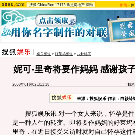
搜狐
ChinaRen
17173
焦点房地产
搜狗
新闻
-
体
娱乐频道
>
好莱坞频道
>
八卦绯闻
妮可-里奇将要作妈妈 感谢孩
2008年01月02日11:18
[
我来
来源：搜狐娱乐 作者：白筱绮
搜狐娱乐讯 对一个女人来说，怀孕是件
是一种人生的转变。即将要作妈妈的好莱坞
里奇，在近日接受采访时就对自己怀孕这件