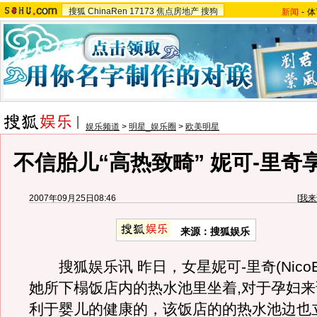
搜狐
ChinaRen
17173
焦点房地产
搜狗
新闻
-
体
娱乐频道
>
明星_娱乐圈
>
欧美明星
不信胎儿“高热致畸” 妮可-里奇享
2007年09月25日08:46
[
我来
来源：搜狐娱乐
搜狐娱乐讯 昨日，女星妮可-里奇(NicoEle 
她所下榻饭店内的热水池里坐着,对于孕妇
利于婴儿的健康的，该饭店的的热水池边也