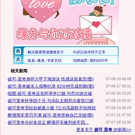
相关新闻
·
妮可-里奇身怀六甲下海游泳 性感泳装真空(图)
07-09-24 08:49
·
妮可-里奇破名人假释纪录 82分钟完成刑期(图)
07-08-27 08:31
·
组图:妮可-里奇证实怀孕并订婚 与乔尔游古城
07-08-20 15:25
·
妮可里奇怀孕四个月 与乐队主唱乔尔麦登订婚
07-08-19 09:32
·
妮可里奇宽松短裙遮小腹 7公分高跟鞋不怕摔跤
07-08-14 08:23
·
醉酒驾车受罚不满 妮可-里奇坚称自己无错(图)
07-07-31 07:55
·
妮可里奇步好友后尘 醉酒开车被判坐牢四...
07-07-28 10:35
更多关于
妮可 里奇
的新闻>>