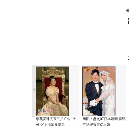
李英爱珠光宝气拍广告 “大
组图：盘点07日本娱圈 喜讯
长今”上海加冕皇后
不绝纪香五亿出嫁