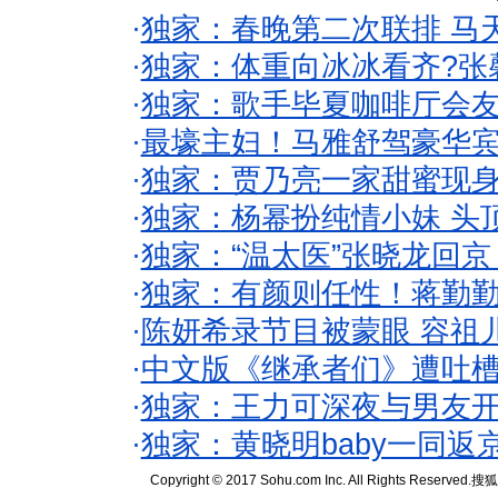
·
独家：春晚第二次联排 马
·
独家：体重向冰冰看齐?张
·
独家：歌手毕夏咖啡厅会友
·
最壕主妇！马雅舒驾豪华
·
独家：贾乃亮一家甜蜜现身
·
独家：杨幂扮纯情小妹 头
·
独家：“温太医”张晓龙回京
·
独家：有颜则任性！蒋勤
·
陈妍希录节目被蒙眼 容祖
·
中文版《继承者们》遭吐槽
·
独家：王力可深夜与男友开
·
独家：黄晓明baby一同返
Copyright © 2017 Sohu.com Inc. All Rights Reserved