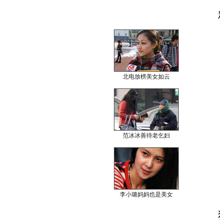
北电放榜美女如云
范冰冰善待老乞妇
李小璐妈妈也是美女