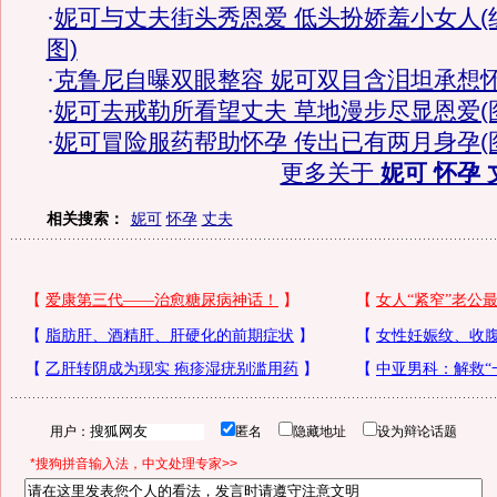
·
妮可与丈夫街头秀恩爱 低头扮娇羞小女人(
图)
·
克鲁尼自曝双眼整容 妮可双目含泪坦承想
·
妮可去戒勒所看望丈夫 草地漫步尽显恩爱(
·
妮可冒险服药帮助怀孕 传出已有两月身孕(
更多关于
妮可 怀孕 
相关搜索：
妮可
怀孕
丈夫
用户：
匿名
隐藏地址
设为辩论话题
*搜狗拼音输入法，中文处理专家>>