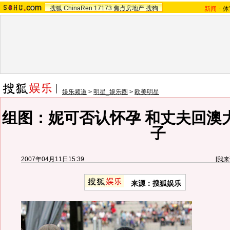
搜狐
ChinaRen
17173
焦点房地产
搜狗
新闻
-
体
娱乐频道
>
明星_娱乐圈
>
欧美明星
组图：妮可否认怀孕 和丈夫回澳
子
2007年04月11日15:39
[
我来
来源：搜狐娱乐