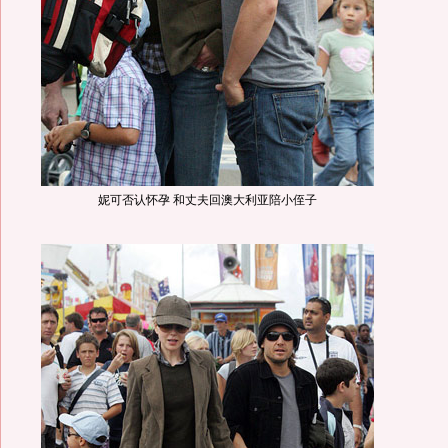
妮可否认怀孕 和丈夫回澳大利亚陪小侄子