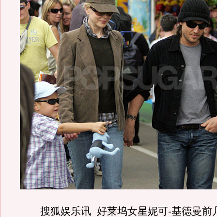
搜狐娱乐讯 好莱坞女星妮可-基德曼前