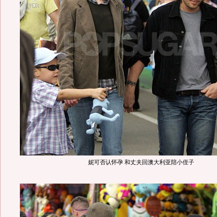
妮可否认怀孕 和丈夫回澳大利亚陪小侄子