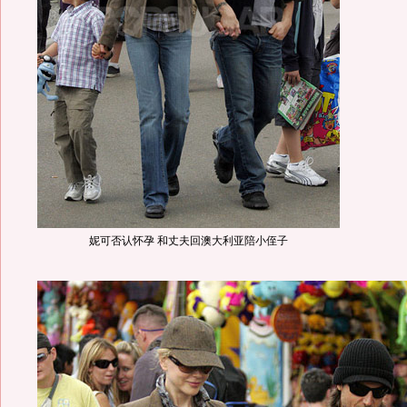
妮可否认怀孕 和丈夫回澳大利亚陪小侄子