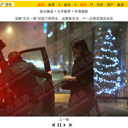
地产
搜狗
新闻
-
体育
-
S
-
娱乐
-
V
-
财经
-
IT
-
汽车
-
房产
-
家居
-
娱乐频道
>
大开眼界
>
衣香鬓影
汤唯“北京一夜”却是个乖乖女，远离夜生活，十一点便进酒店休息
上一组