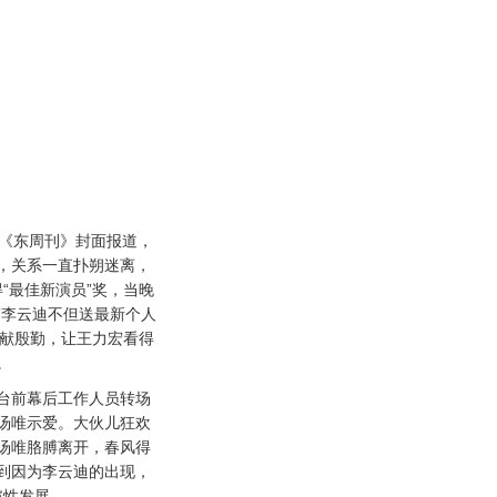
《东周刊》封面报道，
，关系一直扑朔迷离，
得“最佳新演员”奖，当晚
”李云迪不但送最新个人
大献殷勤，让王力宏看得
。
前幕后工作人员转场
汤唯示爱。大伙儿狂欢
汤唯胳膊离开，春风得
到因为李云迪的出现，
破性发展。