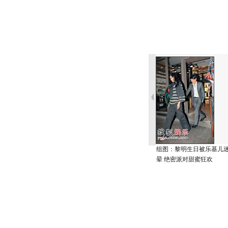
组图：黎明生日被乐基儿
晕 绝密派对甜蜜狂欢