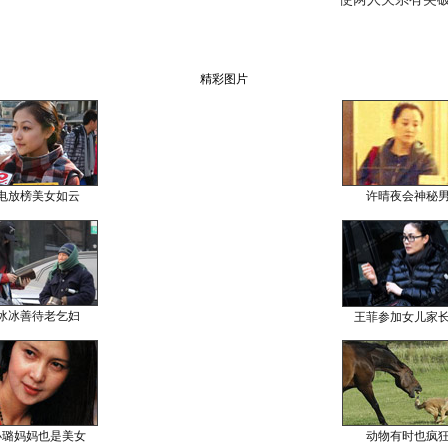
精彩图片
电放榜美女如云
许晴夜会神秘
冰冰善待老乞妇
王菲参加女儿家
小璐妈妈也是美女
动物有时也疯