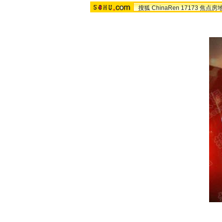
搜狐
ChinaRen
17173
焦点房