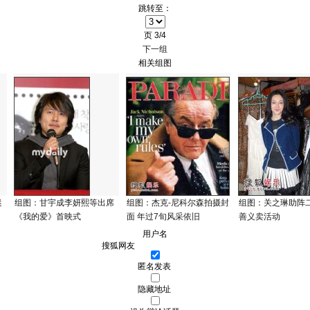
跳转至：
页
3/4
下一组
相关组图
迷
组图：甘宇成李妍熙等出席
组图：杰克-尼科尔森拍摄封
组图：关之琳助阵
《我的爱》首映式
面 年过7旬风采依旧
善义卖活动
用户名
匿名发表
隐藏地址