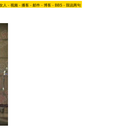
女人
-
视频
-
播客
-
邮件
-
博客
-
BBS
-
我说两句