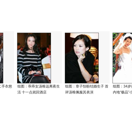
二手衣慈
组图：乖乖女汤唯远离夜生
组图：章子怡盼结婚生子 首
组图：34
活 十一点就回酒店
评汤唯佩服其表演
内地“极品”