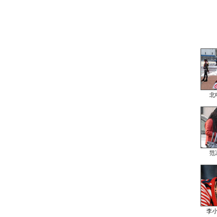
北
范
李