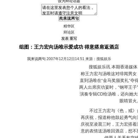
设为辩论话题
精华区
辩论区
组图：王力宏向汤唯示爱成功 得意搭肩返酒店
我来说两句
2007年12月12日14:51 来源：搜狐娱乐
搜狐娱乐讯 本期香港媒体
称王力宏与汤唯这对绯闻男女
直到汤唯在“金马奖颁奖礼”夺
两人出席庆功宴时，“钢琴王子
演奏专辑CD给汤唯，还向她
眼睛冒火
不过王力宏与《色，戒》台
再庆祝，报道称他鼓起勇气向
庆祝至凌晨三时，王力宏搭着
意的表情送汤唯回酒店，想不
使两人关系有突