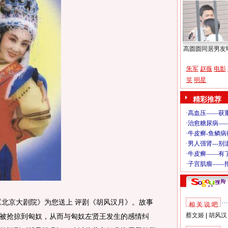
高圆圆同居男友
朱军
赵薇
电影
笑
明星
精彩推荐
分《北京大剧院》为您送上 评剧《胡风汉月》。故事
相 关 说 吧
蔡文姬
|
胡风汉
被抢掠到匈奴，从而与匈奴左贤王发生的感情纠