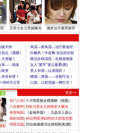
密照
王菲小女儿李嫣曝光
酒井法子痛哭谢罪
更多>>
热门八卦
|
十大明星脸女模揭晓（组图）
八卦爆料
|
刘欢与美女主持情史大曝光
第壹电影
|
《金钱帝国》：王晶没上进心
精彩组图
|
46位明星孕妇时的大胆造型图
明星话题
|
20位银幕硬汉比拼阳刚美(图)
撞衫