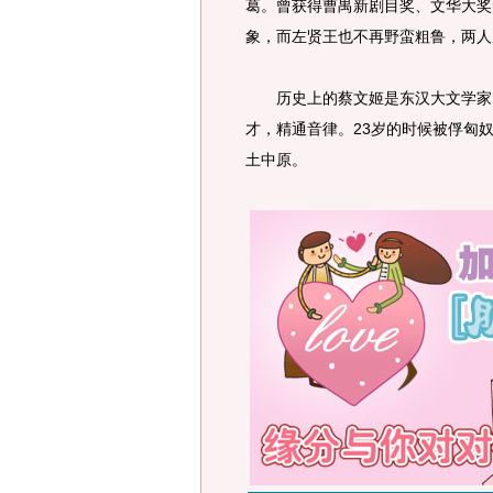
葛。曾获得曹禺新剧目奖、文华大奖
象，而左贤王也不再野蛮粗鲁，两人
历史上的蔡文姬是东汉大文学家、
才，精通音律。23岁的时候被俘匈
土中原。