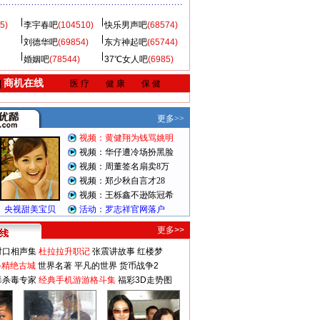
5)
李宇春吧
(104510)
快乐男声吧
(68574)
刘德华吧
(69854)
东方神起吧
(65744)
婚姻吧
(78544)
37℃女人吧
(6985)
商机在线
|
医 疗
健 康
保 健
更多>>
对口相声集
杜拉拉升职记
张震讲故事
红楼梦
-精绝古城
世界名著
平凡的世界
货币战争2
毒杀毒专家
经典手机游游格斗集
福彩3D走势图