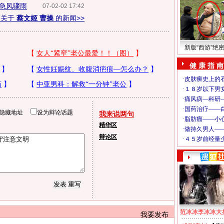
急风骤雨
07-02-02 17:42
多关于
蔡文姬 曹操
的新闻>>
新版“西游”绝
健 康 指 南
隐藏地址
设为辩论话题
我来说两句
精华区
辩论区
范冰冰李冰冰大
我要发布