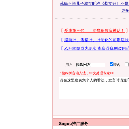
·
苏民不说儿子濮存昕称《蔡文姬》不是
更
用户：
匿名
*搜狗拼音输入法，中文处理专家>>
Sogou推广服务