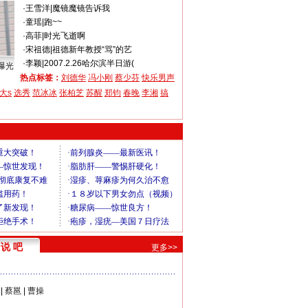
·
王雪洋
|
魔镜魔镜告诉我
·
童瑶
|
跑~~
·
高菲
|
时光飞逝啊
·
宋祖德
|
祖德新年教授“骂”的艺
·
李颖
|
2007.2.26哈尔滨半日游(
曝光
热点标签：
刘德华
冯小刚
蔡少芬
快乐男声
大s
选秀
范冰冰
张柏芝
苏醒
郑钧
春晚
李湘
搞
说 吧
更多>>
|
蔡邕
|
曹操