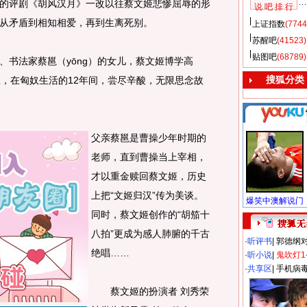
的评剧《胡风汉月》一改以往蔡文姬悲惨屈辱的形
说 吧 排 行
从矛盾到相知相爱，再到生离死别。
上证指数
(7744
苏醒吧
(41523)
贴图吧
(68789)
书法家蔡邕（yōng）的女儿，蔡文姬博学高
搜狐分类
奴，在匈奴生活的12年间，尝尽辛酸，无限思念故
父亲蔡邕是曹操少年时期的
老师，直到曹操当上宰相，
才以重金赎回蔡文姬，历史
上把“文姬归汉”传为美谈。
同时，蔡文姬创作的“胡笳十
八拍”更成为感人肺腑的千古
·
听评书
|
郭德纲
绝唱……
·
听小说
|
鬼吹灯1
·
共享区
|
手机病
蔡文姬的扮演者 刘秀荣