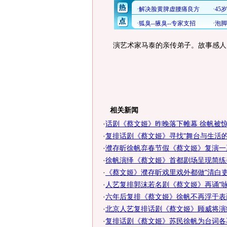
演艺术家马泰的亲传弟子。故事感人
相关新闻
·
话剧《蔡文姬》昨晚落下帷幕 徐帆被
·
复排话剧《蔡文姬》寻找"舞台与生活的
·
濮存昕徐帆弃春节假《蔡文姬》复演一
·
徐帆演绎《蔡文姬》首都剧场呈现简练美
·
《蔡文姬》濮存昕戏里戏外都做"清白吏"
·
人艺复排郭沫若名剧《蔡文姬》再诵"咏
·
六年后复排《蔡文姬》徐帆不再浮于表面
·
北京人艺复排话剧《蔡文姬》顾威将演
·
复排话剧《蔡文姬》苏民徐帆为台词各