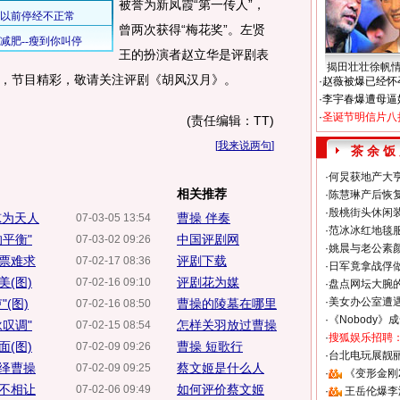
被誉为新凤霞“第一传人”，
曾两次获得“梅花奖”。左贤
王的扮演者赵立华是评剧表
揭田壮壮徐帆
，节目精彩，敬请关注评剧《胡风汉月》。
·
赵薇被爆已经怀
·
李宇春爆遭母逼
·
圣诞节明信片八
(责任编辑：TT)
[
我来说两句
]
茶 余 饭
·
何炅获地产大亨
相关推荐
·
陈慧琳产后恢复
·
殷桃街头休闲装
惊为天人
曹操 伴奏
07-03-05 13:54
·
范冰冰红地毯
平衡"
中国评剧网
07-03-02 09:26
·
姚晨与老公素
票难求
评剧下载
07-02-17 08:36
·
日军竟拿战俘
(图)
评剧花为媒
07-02-16 09:10
·
盘点网坛大腕
·
美女办公室遭
(图)
曹操的陵墓在哪里
07-02-16 08:50
·
《Nobody》
叹调"
怎样关羽放过曹操
07-02-15 08:54
·
搜狐娱乐招聘
(图)
曹操 短歌行
07-02-09 09:26
·
台北电玩展靓丽S
绎曹操
蔡文姬是什么人
07-02-09 09:25
·
《变形金刚
不相让
如何评价蔡文姬
07-02-06 09:49
·
王岳伦爆李