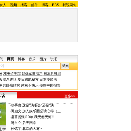
女人
-
视频
-
播客
-
邮件
-
博客
-
BBS
-
我说两句
闻
网页
博客
音乐
图片
说吧
长
邓玉娇失踪
朝鲜军事演习
日本兵赎罪
改温总讲话
夏日减肥秘方
日本瘦脸法
中共卧底结局
慈禧不快乐
侵略中国报告
更多>>
·
歌手魔
|
这是“演唱会”还是“演
·
田启文
|
加入娱乐圈必读心得（三
·
谢苗
|
息影10年,我无怨无悔!!
·
冯自立
|
后天回京
·
孙铭宇
|
北京的大雾~
上学