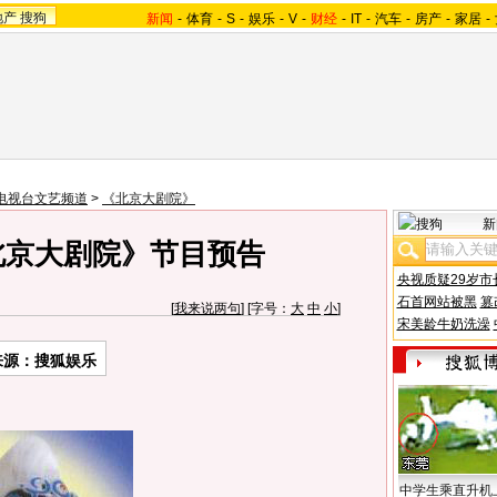
地产
搜狗
新闻
-
体育
-
S
-
娱乐
-
V
-
财经
-
IT
-
汽车
-
房产
-
家居
-
电视台文艺频道
>
《北京大剧院》
新
《北京大剧院》节目预告
央视质疑29岁市
石首网站被黑
篡
[
我来说两句
] [字号：
大
中
小
]
宋美龄牛奶洗澡
来源：搜狐娱乐
中学生乘直升机