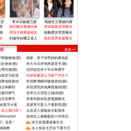
情史
李冰冰被爆已婚
揭秘生父离婚内幕
孕
·
揭刘晓庆离婚内幕
·
李幼斌新恋情曝光
婚
·
周迅王艳婆媳相见
·
陆毅爱女照首曝光
折
·
刘嘉玲自曝正造人
·
陈好新男友被曝光
 后
更多>>
喂猕猴桃(图)
·
独家：章子怡带妈妈看电影
好身材(图)
·
佟大为马伊琍再度牵手(图)
秀性感(图)
·
倪萍赵忠祥十年后再携手
服装皆为租赁
·
刘涛富豪老公为家产求生子
颜乘地铁被拍
·
舒淇醉酒瞬间惨被抓拍(图)
做活体解剖
·
实拍漂亮的地摊西施(组图)
的暴烈脾气
·
世界九大罪恶之城(组图)
遇灵异事件
·
李孝利新欢私密视频曝光
成命案导火索
·
孟庭苇可爱儿子最新照(图)
：加入我们吧！
·
点击进入搜狐娱乐影视库
howGirl
·
游戏史上最般配的十对情侣
2》送票！
·
张元首透露戒毒生活
湘胎教
·
令人惊叹太空步下楼方式