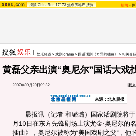
搜狐
ChinaRen
17173
焦点房地产
搜狗
新闻
-
体
娱乐频道
>
戏剧 drama
>
国话话剧《奇异的插曲》
>
相关介
黄磊父亲出演“奥尼尔”国话大戏
2007年09月20日09:32
[
我来
来源：北京晨报
晨报讯（记者 和璐璐）国家话剧院将于9月
月10日在东方先锋剧场上演尤金·奥尼尔的
插曲》，奥尼尔被称为“美国戏剧之父”，他