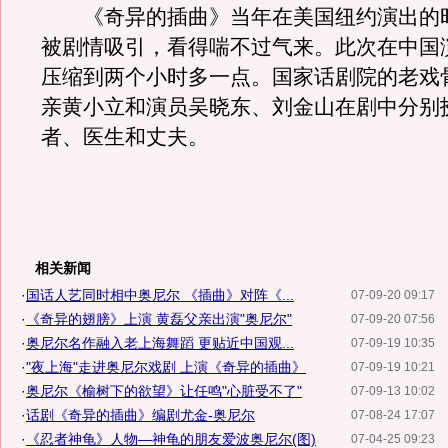
《奇异的插曲》当年在美国纽约演出的
被剧情吸引，看得喘不过气来。此次在中国
压缩到两个小时多一点。国家话剧院的老戏
亲黄小立和演员吴晓东、刘金山在剧中分别
者、医生和丈夫。
相关新闻
·
国话人艺同时相中奥尼尔 《插曲》对阵《...
07-09-20 09:17
·
《奇异的翅膀》上演 黄磊父亲出演"奥尼尔"
07-09-20 07:56
·
奥尼尔名作融入老上海舞蹈 更贴近中国观...
07-09-19 10:35
·
"夜上海"走进奥尼尔戏剧 上演《奇异的插曲》
07-09-19 10:21
·
奥尼尔《榆树下的欲望》让任鸣"心脏受不了"
07-09-13 10:02
·
话剧《奇异的插曲》编剧尤金-奥尼尔
07-08-24 17:07
·
《忍者神龟》人物—神龟的朋友爱波奥尼尔(图)
07-04-25 09:23