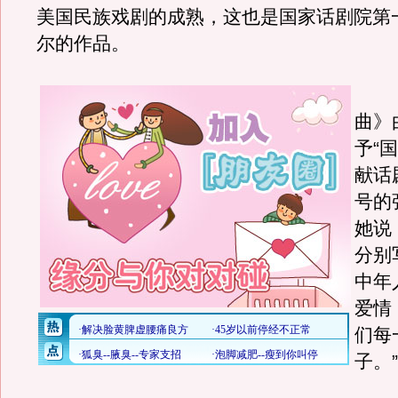
美国民族戏剧的成熟，这也是国家话剧院第
尔的作品。
《
曲》
予“
献话
号的
她说
分别
中年
爱情
们每
子。”