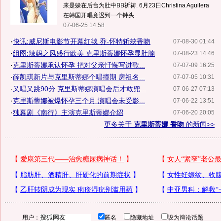
来是躲在后台为肚中BB祈祷. 6月23日Christina Aguilera
在韩国开唱竟迟到一个钟头...
07-06-25 14:58
·
快讯:威尼斯电影节开幕红毯 乔-怀特斩获香吻
07-08-30 01:44
·
组图:辣妈之风盛行欧美 克里斯蒂娜怀孕显肚腩
07-08-23 14:46
·
克里斯蒂娜承认怀孕 把对父亲忏悔写进歌...
07-07-09 16:25
·
薛凯琪新片与克里斯蒂娜个唱撞期 房祖名...
07-07-05 10:31
·
又唱又跳90分 克里斯蒂娜演唱会后才敢兜...
07-06-27 07:13
·
克里斯蒂娜被爆怀孕三个月 演唱会未受影...
07-06-22 13:51
·
独幕剧《南行》主演克里斯蒂娜介绍
07-06-20 20:05
更多关于
克里斯蒂娜 香吻
的新闻>>
用户：
匿名
隐藏地址
设为辩论话题