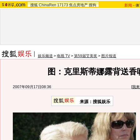
搜狐
ChinaRen
17173
焦点房地产
搜狗
新闻
-
体
娱乐频道
>
电视 TV
>
第59届艾美奖
>
图片报道
图：克里斯蒂娜露背送香
2007年09月17日08:36
[
我来
来源：搜狐娱乐