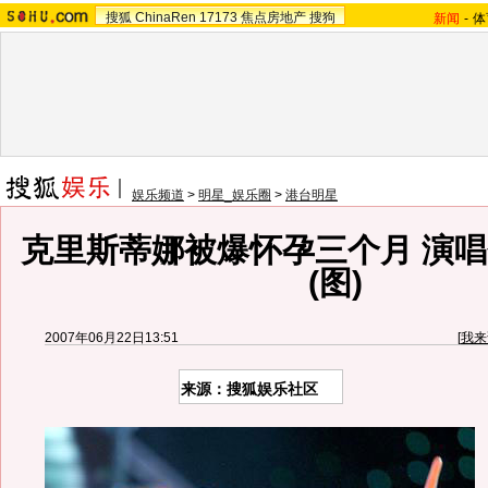
搜狐
ChinaRen
17173
焦点房地产
搜狗
新闻
-
体
娱乐频道
>
明星_娱乐圈
>
港台明星
克里斯蒂娜被爆怀孕三个月 演
(图)
2007年06月22日13:51
[
我来
来源：搜狐娱乐社区