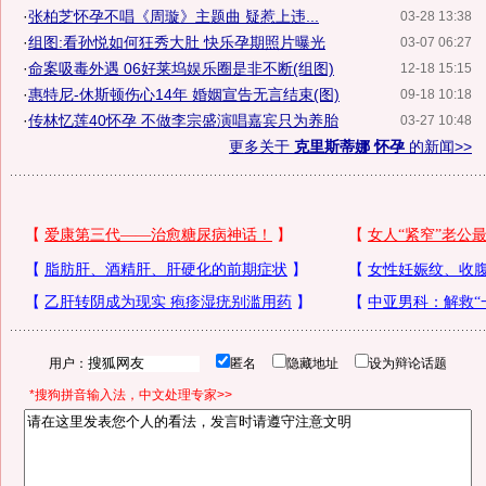
·
张柏芝怀孕不唱《周璇》主题曲 疑惹上违...
03-28 13:38
·
组图:看孙悦如何狂秀大肚 快乐孕期照片曝光
03-07 06:27
·
命案吸毒外遇 06好莱坞娱乐圈是非不断(组图)
12-18 15:15
·
惠特尼-休斯顿伤心14年 婚姻宣告无言结束(图)
09-18 10:18
·
传林忆莲40怀孕 不做李宗盛演唱嘉宾只为养胎
03-27 10:48
更多关于
克里斯蒂娜 怀孕
的新闻>>
用户：
匿名
隐藏地址
设为辩论话题
*搜狗拼音输入法，中文处理专家>>