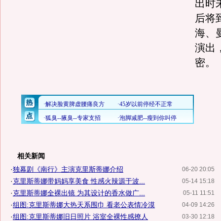
出时
后将
海、
演出
密。
相关新闻
·
独幕剧《南行》主演克里斯蒂娜介绍
06-20 20:05
·
克里斯蒂娜带妈妈享美食 性感火辣源于波...
05-14 15:18
·
克里斯蒂娜全裸出镜 为其设计的香水做广...
05-11 11:51
·
组图:克里斯蒂娜大热天系围巾 看老公表情冷漠
04-09 14:26
·
组图:克里斯蒂娜旧日照片 浴室全裸性感撩人
03-30 12:18