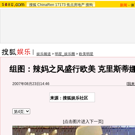
搜狐
ChinaRen
17173
焦点房地产
搜狗
新闻
-
体
娱乐频道
>
明星_娱乐圈
>
欧美明星
组图：辣妈之风盛行欧美 克里斯蒂
2007年08月23日14:46
[
我来
来源：搜狐娱乐社区
[点击图片进入下一页]