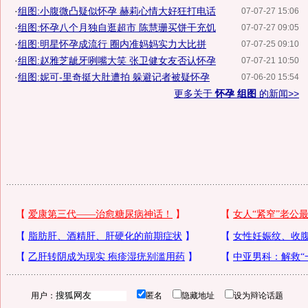
·
组图:小腹微凸疑似怀孕 赫莉心情大好狂打电话
07-07-27 15:06
·
组图:怀孕八个月独自逛超市 陈慧珊买饼干充饥
07-07-27 09:05
·
组图:明星怀孕成流行 圈内准妈妈实力大比拼
07-07-25 09:10
·
组图:赵雅芝龇牙咧嘴大笑 张卫健女友否认怀孕
07-07-21 10:50
·
组图:妮可-里奇挺大肚遭拍 躲避记者被疑怀孕
07-06-20 15:54
更多关于
怀孕 组图
的新闻>>
用户：
匿名
隐藏地址
设为辩论话题