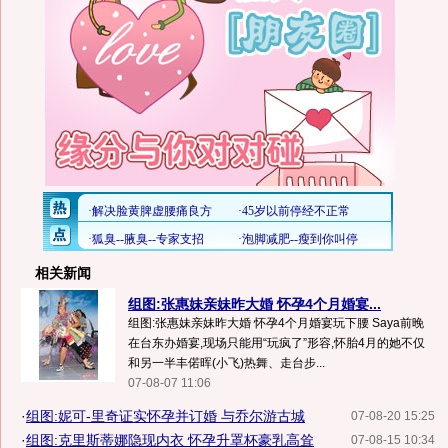
相关新闻
组图:张惠妹亲妹昨大婚 怀孕4个月婚宴...
组图:张惠妹亲妹昨大婚 怀孕4个月婚宴玩下腰 Saya前晚
在台东办婚宴,现场只能用“玩疯了”形容,怀胎4月的她不仅
和另一半丰偌晖(小飞)热舞、走台步...
07-08-07 11:06
·
组图:妮可-里奇证实怀孕并订婚 与乔尔游古城
07-08-20 15:25
·
组图:克里斯蒂娜隐现内衣 怀孕升罩杯豪乳高耸
07-08-15 10:34