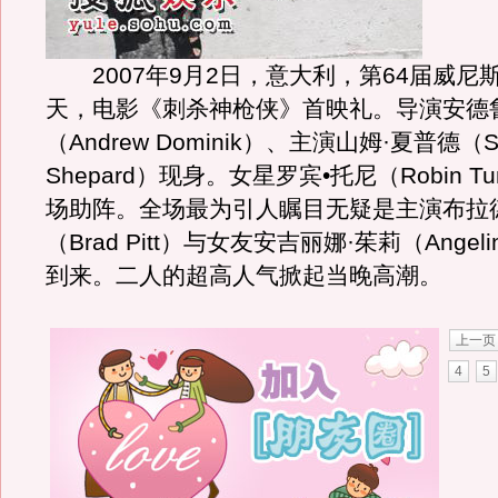
2007年9月2日，意大利，第64届威尼
天，电影《刺杀神枪侠》首映礼。导演安德
（Andrew Dominik）、主演山姆·夏普德（
Shepard）现身。女星罗宾•托尼（Robin T
场助阵。全场最为引人瞩目无疑是主演布拉
（Brad Pitt）与女友安吉丽娜·茱莉（Angelin
到来。二人的超高人气掀起当晚高潮。
上一页
4
5