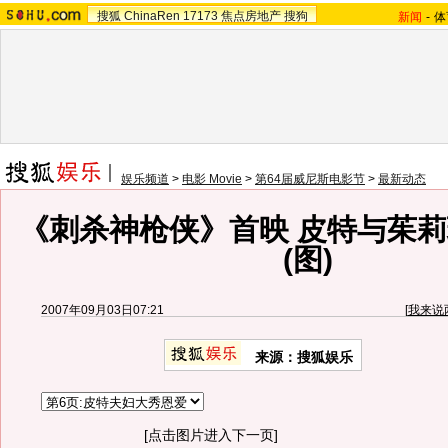
搜狐
ChinaRen
17173
焦点房地产
搜狗
新闻
-
体
娱乐频道
>
电影 Movie
>
第64届威尼斯电影节
>
最新动态
《刺杀神枪侠》首映 皮特与茱
(图)
2007年09月03日07:21
[
我来说
来源：搜狐娱乐
[点击图片进入下一页]