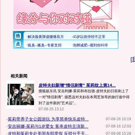
[
相关新闻
皮特夫妇新增"情侣刺青" 茱莉纹上第14...
搜狐娱乐讯 安吉利娜·茱莉和布拉德·皮特夫妇日前刺上了
一对"情侣刺青". 据悉这对夫妇在本周芝加哥的旅行途中得
到了这件新的"艺术品"...
07-08-25 13:12
·
茱莉带养子女公园游玩 为享简单快乐皮特...
07-08-26 10:19
·
安吉丽娜-茱莉与1岁爱女 客串皮特主演新...
07-08-16 12:03
·
皮特和茱莉专赴美国东部度假 反驳分手无...
07-08-08 15:28