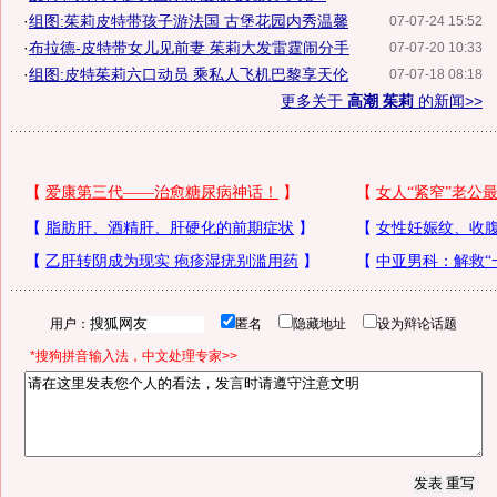
·
组图:茱莉皮特带孩子游法国 古堡花园内秀温馨
07-07-24 15:52
·
布拉德-皮特带女儿见前妻 茱莉大发雷霆闹分手
07-07-20 10:33
·
组图:皮特茱莉六口动员 乘私人飞机巴黎享天伦
07-07-18 08:18
更多关于
高潮 茱莉
的新闻>>
用户：
匿名
隐藏地址
设为辩论话题
*搜狗拼音输入法，中文处理专家>>