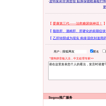
·
皮特茱莉非洲度假 贴身保镖粗暴殴打狗
用户：
匿名
*搜狗拼音输入法，中文处理专家>>
Sogou推广服务