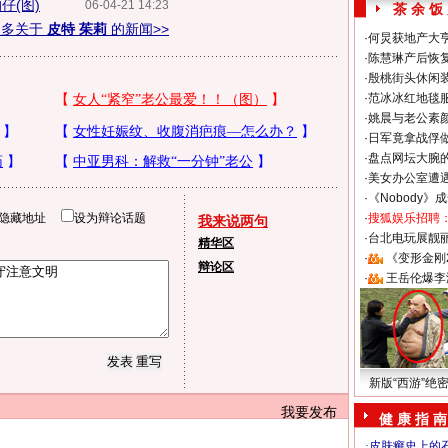
仔(图)
06-04-21 14:23
茶 余 饭
更多关于
皮特 茱莉
的新闻>>
·
何炅获地产大亨
·
陈慧琳产后恢复
·
殷桃街头休闲装
·
范冰冰红地毯
·
姚晨与老公素
·
日军竟拿战俘
·
盘点网坛大腕
·
美女办公室遭
·
《Nobody》
隐藏地址
设为辩论话题
·
搜狐娱乐招聘
我来说两句
·
台北电玩展靓丽S
精华区
·
《变形金刚
辩论区
·
王岳伦爆李
新版“西游”绝
我要发布
健 康 指 南