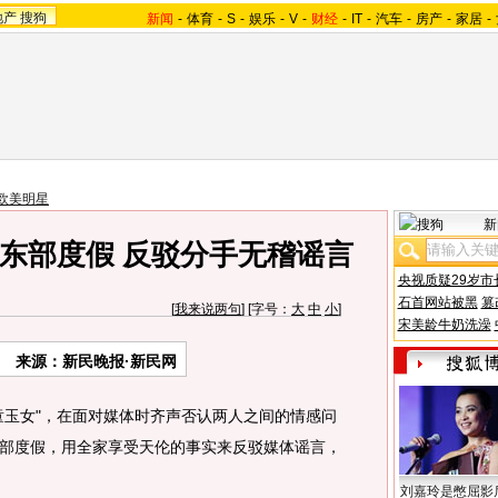
地产
搜狗
新闻
-
体育
-
S
-
娱乐
-
V
-
财经
-
IT
-
汽车
-
房产
-
家居
-
欧美明星
新
东部度假 反驳分手无稽谣言
央视质疑29岁市
石首网站被黑
篡
[
我来说两句
] [字号：
大
中
小
]
宋美龄牛奶洗澡
来源：新民晚报·新民网
玉女"，在面对媒体时齐声否认两人之间的情感问
部度假，用全家享受天伦的事实来反驳媒体谣言，
刘嘉玲是憋屈影