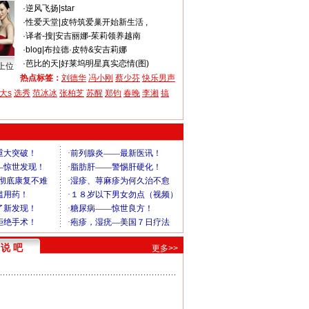
·
逆风飞扬
|
star
·
性爱天堂
|
皮特筑爱巢开始新生活 ,
·
译者-搜
|
安吉丽娜-茱莉领养越南
·
blog
|
布拉德·皮特&安吉莉娜
·
芭比的天
|
好莱坞明星真实恋情(图)
上位
热点标签：
刘德华
冯小刚
蔡少芬
快乐男声
大s
选秀
范冰冰
张柏芝
苏醒
郑钧
春晚
李湘
搞
说 吧
更多>>