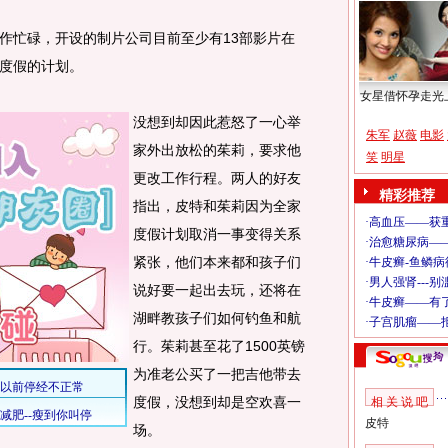
忙碌，开设的制片公司目前至少有13部影片在
度假的计划。
女星借怀孕走光
没想到却因此惹怒了一心举
朱军
赵薇
电影
家外出放松的茱莉，要求他
笑
明星
更改工作行程。两人的好友
精彩推荐
指出，皮特和茱莉因为全家
度假计划取消一事变得关系
紧张，他们本来都和孩子们
说好要一起出去玩，还将在
湖畔教孩子们如何钓鱼和航
行。茱莉甚至花了1500英镑
为准老公买了一把吉他带去
度假，没想到却是空欢喜一
相 关 说 吧
皮特
场。