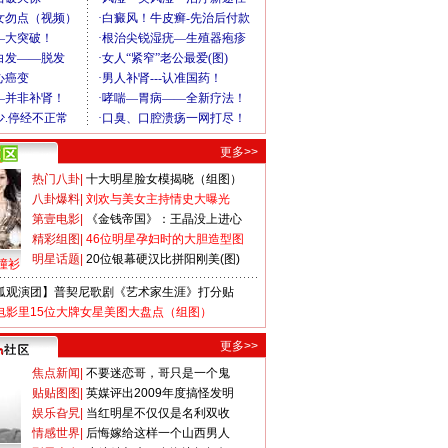
更多>>
热门八卦
|
十大明星脸女模揭晓（组图）
八卦爆料
|
刘欢与美女主持情史大曝光
第壹电影
|
《金钱帝国》：王晶没上进心
精彩组图
|
46位明星孕妇时的大胆造型图
明星话题
|
20位银幕硬汉比拼阳刚美(图)
撞衫
狐观演团】普契尼歌剧《艺术家生涯》打分贴
电影里15位大牌女星美图大盘点（组图）
更多>>
焦点新闻
|
不要迷恋哥，哥只是一个鬼
贴贴图图
|
英媒评出2009年度搞怪发明
娱乐旮旯
|
当红明星不仅仅是名利双收
情感世界
|
后悔嫁给这样一个山西男人