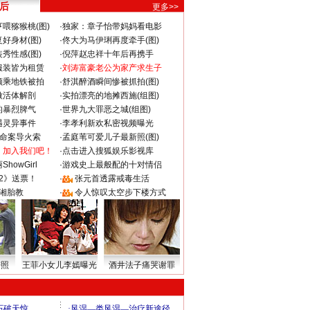
 后
更多>>
喂猕猴桃(图)
·
独家：章子怡带妈妈看电影
好身材(图)
·
佟大为马伊琍再度牵手(图)
秀性感(图)
·
倪萍赵忠祥十年后再携手
服装皆为租赁
·
刘涛富豪老公为家产求生子
颜乘地铁被拍
·
舒淇醉酒瞬间惨被抓拍(图)
做活体解剖
·
实拍漂亮的地摊西施(组图)
的暴烈脾气
·
世界九大罪恶之城(组图)
遇灵异事件
·
李孝利新欢私密视频曝光
成命案导火索
·
孟庭苇可爱儿子最新照(图)
：加入我们吧！
·
点击进入搜狐娱乐影视库
howGirl
·
游戏史上最般配的十对情侣
2》送票！
·
张元首透露戒毒生活
湘胎教
·
令人惊叹太空步下楼方式
密照
王菲小女儿李嫣曝光
酒井法子痛哭谢罪