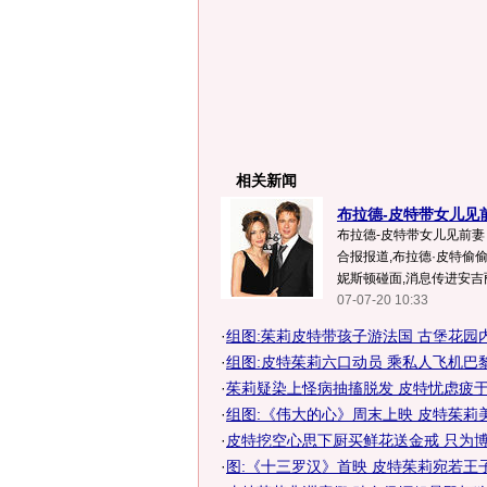
相关新闻
布拉德-皮特带女儿见前
布拉德-皮特带女儿见前妻
合报报道,布拉德·皮特偷
妮斯顿碰面,消息传进安吉丽
07-07-20 10:33
·
组图:茱莉皮特带孩子游法国 古堡花园
·
组图:皮特茱莉六口动员 乘私人飞机巴
·
茱莉疑染上怪病抽搐脱发 皮特忧虑疲于奔
·
组图:《伟大的心》周末上映 皮特茱莉
·
皮特挖空心思下厨买鲜花送金戒 只为博茱
·
图:《十三罗汉》首映 皮特茱莉宛若王