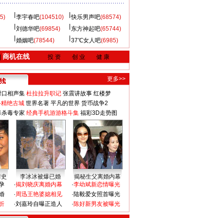
5)
李宇春吧
(104510)
快乐男声吧
(68574)
刘德华吧
(69854)
东方神起吧
(65744)
婚姻吧
(78544)
37℃女人吧
(6985)
商机在线
|
投 资
创 业
健 康
更多>>
对口相声集
杜拉拉升职记
张震讲故事
红楼梦
-精绝古城
世界名著
平凡的世界
货币战争2
毒杀毒专家
经典手机游游格斗集
福彩3D走势图
情史
李冰冰被爆已婚
揭秘生父离婚内幕
孕
·
揭刘晓庆离婚内幕
·
李幼斌新恋情曝光
婚
·
周迅王艳婆媳相见
·
陆毅爱女照首曝光
折
·
刘嘉玲自曝正造人
·
陈好新男友被曝光