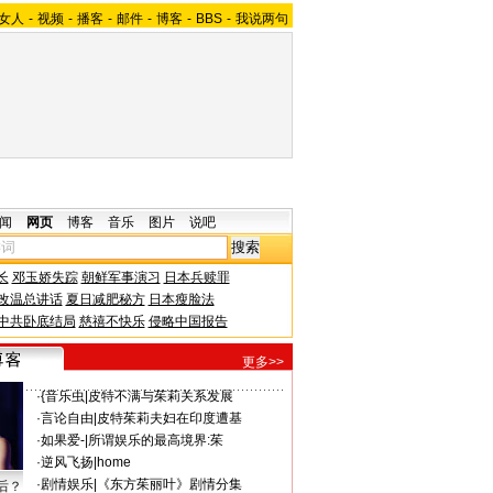
女人
-
视频
-
播客
-
邮件
-
博客
-
BBS
-
我说两句
闻
网页
博客
音乐
图片
说吧
长
邓玉娇失踪
朝鲜军事演习
日本兵赎罪
改温总讲话
夏日减肥秘方
日本瘦脸法
中共卧底结局
慈禧不快乐
侵略中国报告
更多>>
·
{音乐虫
|
皮特不满与茱莉关系发展
·
言论自由
|
皮特茱莉夫妇在印度遭基
·
如果爱-
|
所谓娱乐的最高境界:茱
·
逆风飞扬
|
home
·
剧情娱乐
|
《东方茱丽叶》剧情分集
后？