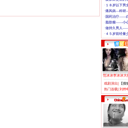
范冰冰李冰冰大
戏剧演出
|
【搜
热门连载
|
刘烨