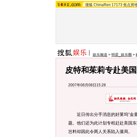
搜狐
ChinaRen
17173
焦点房
娱乐频道
>
明星_娱乐圈
>
皮特和茱莉专赴美国
2007年08月08日15:28
近日传出分手消息的好莱坞"金童
题。他们还为此计划专程赶赴美国东
岂料却因此令两人关系陷入僵局。