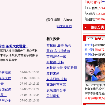
说 吧 排 行
上证指数
(7744
苏醒吧
(41523)
(责任编辑：Alina)
贴图吧
(68789)
[
我来说两句
]
搜狐分类
相关搜索
布拉德 皮特 茱莉
·
听评书
|
郭德纲
妻 茱莉大发雷霆...
·
听小说
|
鬼吹灯1
 茱莉大发雷霆闹分手 据台湾联
茱莉 布拉德皮特
·
共享区
|
手机病
偷带着女儿希萝,与前妻珍妮弗·安
茱莉皮特一家
娜·茱莉耳中...
布拉德·皮特
布拉德皮特 安妮斯顿
内秀温馨
07-07-24 15:52
皮特朱莉
黎享天伦
07-07-18 08:18
安吉丽娜 皮特
...
07-07-10 15:25
离婚谣言王菲
揭田壮壮徐帆
·
赵薇被爆已经怀
美国宣传
07-06-25 12:22
袁泉夏雨分手
·
李宇春爆遭母逼
...
07-06-15 10:34
分时度假
·
圣诞节明信片八
子与公主
07-05-25 10:36