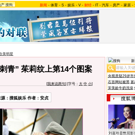
地产
搜狗
新闻
-
体育
-
S
-
娱乐
-
V
-
财经
-
IT
-
汽车
-
房产
-
家居
-
欧美明星
新
刺青” 茱莉纹上第14个图案
央视质疑29岁市
石首网站被黑
篡
[
我来说两句
] [字号：
大
中
小
]
宋美龄牛奶洗澡
来源：搜狐娱乐 作者：安贞
刘嘉玲是憋屈影