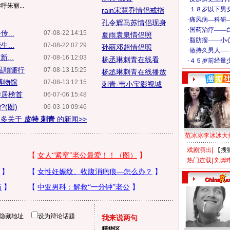
朱丽...
rain宋慧乔情侣戒指
孔令辉马苏情侣现身
...
07-08-22 14:15
夏雨袁泉情侣照
...
07-08-22 07:29
孙丽邓超情侣照
...
07-08-16 12:03
杨丞琳刺青在线看
温顺随行
07-08-13 15:25
杨丞琳刺青在线播放
博物馆
07-08-13 12:15
刺青-韦小宝影视城
特居榜首
06-07-06 15:48
(图)
06-03-10 09:46
更多关于
皮特 刺青
的新闻>>
范冰冰李冰冰大
戏剧演出
|
【搜
热门连载
|
刘烨
隐藏地址
设为辩论话题
我来说两句
精华区