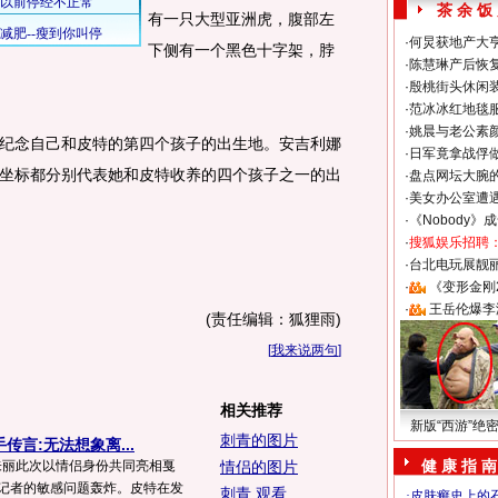
茶 余 饭
有一只大型亚洲虎，腹部左
·
何炅获地产大亨
下侧有一个黑色十字架，脖
·
陈慧琳产后恢复
·
殷桃街头休闲装
·
范冰冰红地毯
·
姚晨与老公素
念自己和皮特的第四个孩子的出生地。安吉利娜
·
日军竟拿战俘
坐标都分别代表她和皮特收养的四个孩子之一的出
·
盘点网坛大腕
·
美女办公室遭
·
《Nobody》
·
搜狐娱乐招聘
·
台北电玩展靓丽S
·
《变形金刚
·
王岳伦爆李
(责任编辑：狐狸雨)
[
我来说两句
]
相关推荐
新版“西游”绝
刺青的图片
传言:无法想象离...
健 康 指 南
朱丽此次以情侣身份共同亮相戛
情侣的图片
对记者的敏感问题轰炸。皮特在发
刺青 观看