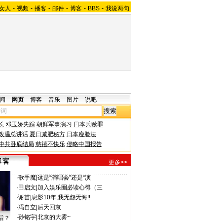
女人
-
视频
-
播客
-
邮件
-
博客
-
BBS
-
我说两句
闻
网页
博客
音乐
图片
说吧
长
邓玉娇失踪
朝鲜军事演习
日本兵赎罪
改温总讲话
夏日减肥秘方
日本瘦脸法
中共卧底结局
慈禧不快乐
侵略中国报告
更多>>
·
歌手魔
|
这是“演唱会”还是“演
·
田启文
|
加入娱乐圈必读心得（三
·
谢苗
|
息影10年,我无怨无悔!!
·
冯自立
|
后天回京
·
孙铭宇
|
北京的大雾~
后？