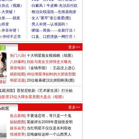
更多>>
热门八卦
|
十大明星脸女模揭晓（组图）
八卦爆料
|
刘欢与美女主持情史大曝光
第壹电影
|
《金钱帝国》：王晶没上进心
精彩组图
|
46位明星孕妇时的大胆造型图
明星话题
|
20位银幕硬汉比拼阳刚美(图)
撞衫
狐观演团】普契尼歌剧《艺术家生涯》打分贴
电影里15位大牌女星美图大盘点（组图）
更多>>
焦点新闻
|
不要迷恋哥，哥只是一个鬼
贴贴图图
|
英媒评出2009年度搞怪发明
娱乐旮旯
|
当红明星不仅仅是名利双收
情感世界
|
后悔嫁给这样一个山西男人