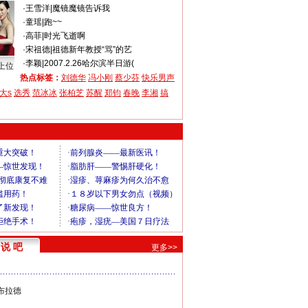
·
王雪洋
|
魔镜魔镜告诉我
·
童瑶
|
跑~~
·
高菲
|
时光飞逝啊
·
宋祖德
|
祖德新年教授“骂”的艺
·
李颖
|
2007.2.26哈尔滨半日游(
上位
热点标签：
刘德华
冯小刚
蔡少芬
快乐男声
大s
选秀
范冰冰
张柏芝
苏醒
郑钧
春晚
李湘
搞
说 吧
更多>>
布拉德