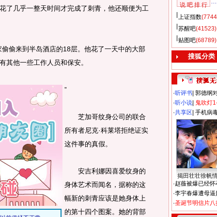
说 吧 排 行
花了几乎一整天时间才完成了刺青，他还顺便为工
上证指数
(7744
苏醒吧
(41523)
贴图吧
(68789)
偷偷来到半岛酒店的18层。他花了一天中的大部
搜狐分类
有其他一些工作人员和保安。
”
·
听评书
|
郭德纲
·
听小说
|
鬼吹灯1
·
共享区
|
手机病
芝加哥纹身公司的联合
所有者尼克·科莱塔拒绝证实
这件事的真假。
安吉利娜因喜爱纹身的
揭田壮壮徐帆
·
赵薇被爆已经怀
身体艺术而闻名，据称的这
·
李宇春爆遭母逼
幅新的刺青应该是她身体上
·
圣诞节明信片八
的第十四个图案。她的背部