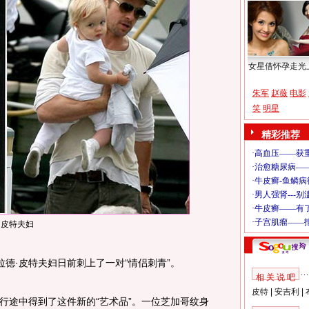
女星借怀孕走光
朱军
赵薇
电影
笑
明星
精彩推荐
皮特夫妇
德·皮特夫妇日前刺上了一对“情侣刺青”。
相 关 说 吧
皮特
|
安吉利
|
途中得到了这件新的“艺术品”。一位芝加哥纹身