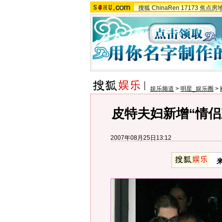
搜狐
ChinaRen
17173
焦点房
娱乐频道
>
明星_娱乐圈
>
皮特夫妇新增“情侣
2007年08月25日13:12