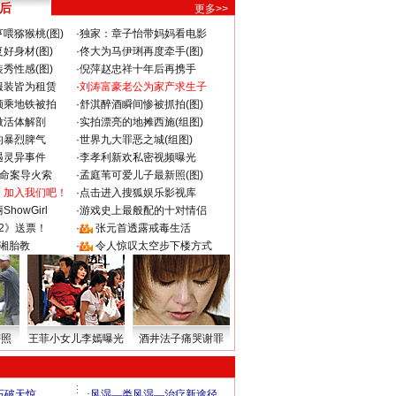
 后
更多>>
喂猕猴桃(图)
·
独家：章子怡带妈妈看电影
好身材(图)
·
佟大为马伊琍再度牵手(图)
秀性感(图)
·
倪萍赵忠祥十年后再携手
服装皆为租赁
·
刘涛富豪老公为家产求生子
颜乘地铁被拍
·
舒淇醉酒瞬间惨被抓拍(图)
做活体解剖
·
实拍漂亮的地摊西施(组图)
的暴烈脾气
·
世界九大罪恶之城(组图)
遇灵异事件
·
李孝利新欢私密视频曝光
成命案导火索
·
孟庭苇可爱儿子最新照(图)
：加入我们吧！
·
点击进入搜狐娱乐影视库
howGirl
·
游戏史上最般配的十对情侣
2》送票！
·
张元首透露戒毒生活
湘胎教
·
令人惊叹太空步下楼方式
密照
王菲小女儿李嫣曝光
酒井法子痛哭谢罪