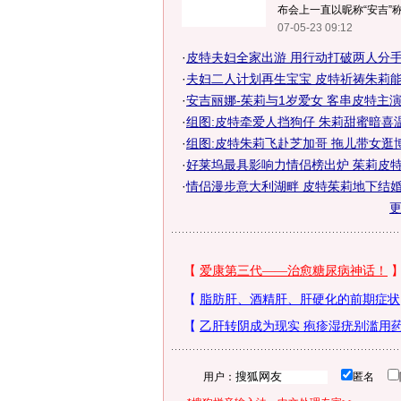
布会上一直以昵称“安吉”称呼
07-05-23 09:12
·
皮特夫妇全家出游 用行动打破两人分手传
·
夫妇二人计划再生宝宝 皮特祈祷朱莉能生
·
安吉丽娜-茱莉与1岁爱女 客串皮特主演新
·
组图:皮特牵爱人挡狗仔 朱莉甜蜜暗喜
·
组图:皮特朱莉飞赴芝加哥 拖儿带女逛
·
好莱坞最具影响力情侣榜出炉 茱莉皮
·
情侣漫步意大利湖畔 皮特茱莉地下结婚?
用户：
匿名