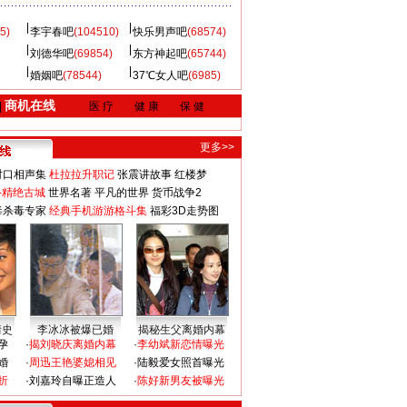
5)
李宇春吧
(104510)
快乐男声吧
(68574)
刘德华吧
(69854)
东方神起吧
(65744)
婚姻吧
(78544)
37℃女人吧
(6985)
商机在线
|
医 疗
健 康
保 健
更多>>
对口相声集
杜拉拉升职记
张震讲故事
红楼梦
-精绝古城
世界名著
平凡的世界
货币战争2
毒杀毒专家
经典手机游游格斗集
福彩3D走势图
情史
李冰冰被爆已婚
揭秘生父离婚内幕
孕
·
揭刘晓庆离婚内幕
·
李幼斌新恋情曝光
婚
·
周迅王艳婆媳相见
·
陆毅爱女照首曝光
折
·
刘嘉玲自曝正造人
·
陈好新男友被曝光