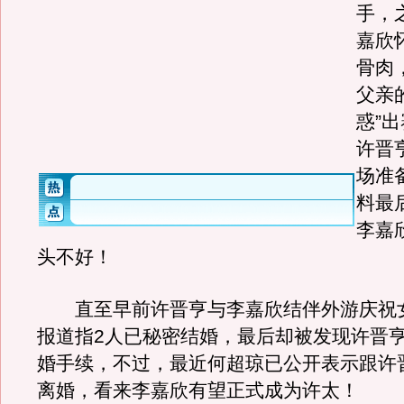
手，
嘉欣
骨肉
父亲
惑”
许晋
场准
料最
李嘉
头不好！
直至早前许晋亨与李嘉欣结伴外游庆祝
报道指2人已秘密结婚，最后却被发现许晋
婚手续，不过，最近何超琼已公开表示跟许
离婚，看来李嘉欣有望正式成为许太！