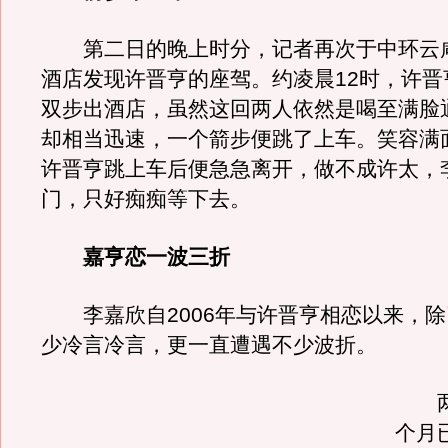
第二日的晚上时分，记者再次于中环云
酒店发现许晋亨的座驾。约凌晨12时，许晋
双步出酒店，虽然这回两人依然是喝至满脸
却相当迅速，一个箭步便跳了上车。笑容满
许晋亨跳上车后便急急离开，做不成许太，
门，只好痴痴等下去。
嘉亨恋一波三折
李嘉欣自2006年与许晋亨相恋以来，除
少冷言冷言，更一直遭遇不少波折。
两
个月