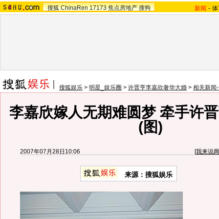
搜狐
ChinaRen
17173
焦点房地产
搜狗
新闻
-
体
搜狐娱乐
>
明星_娱乐圈
>
许晋亨李嘉欣奢华大婚
>
相关新闻-
李嘉欣嫁人无期难圆梦 牵手许
(图)
2007年07月28日10:06
[
我来说
来源：
搜狐娱乐