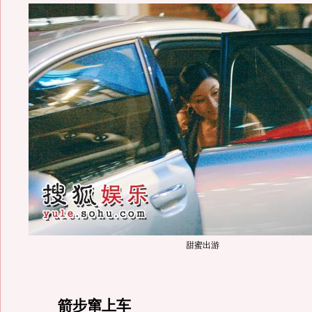
甜蜜出游
箭步窜上车