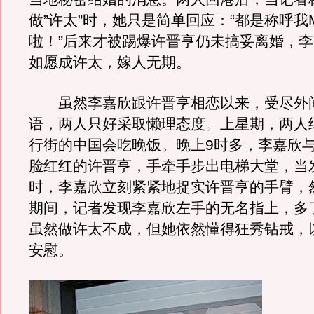
做”许太”时，她只是简单回应：“都是称呼我Mic
啦！”后来才被踢爆许晋亨仍未搞妥离婚，
如愿成许太，嫁人无期。
虽然李嘉欣跟许晋亨相恋以来，受尽外
语，两人只好采取懒理态度。上星期，两人
行街的中国会吃晚饭。晚上9时多，李嘉欣
脸红红的许晋亨，手牵手步出电梯大堂，当
时，李嘉欣立刻紧紧地捉实许晋亨的手臂，
期间，记者发现李嘉欣左手的无名指上，多
虽然做许太不成，但她依然懂得狂秀钻戒，
安慰。