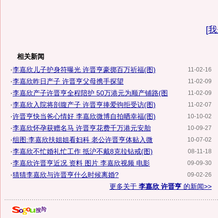
[
我
相关新闻
·
李嘉欣儿子护身符曝光 许晋亨豪掷百万祈福(图)
11-02-16
·
李嘉欣昨日产子 许晋亨父母携手探望
11-02-09
·
李嘉欣产子许晋亨全程陪护 50万港元为顺产铺路(图
11-02-09
·
李嘉欣入院将剖腹产子 许晋亨捧爱驹拒受访(图)
11-02-07
·
许晋亨快当爸心情好 李嘉欣微博自拍晒幸福(图)
10-10-02
·
李嘉欣怀孕获赠名马 许晋亨花费千万港元安胎
10-09-27
·
组图:李嘉欣扶姐姐看妇科 老公许晋亨体贴入微
10-07-02
·
李嘉欣不忙婚礼忙工作 抵沪不戴8克拉钻戒(图)
08-11-18
·
李嘉欣许晋亨近况 资料 图片 李嘉欣视频 电影
09-09-30
·
猜猜李嘉欣与许晋亨什么时候离婚?
09-02-26
更多关于
李嘉欣 许晋亨
的新闻>>