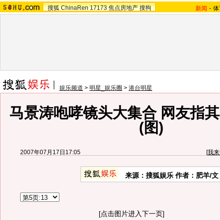
搜狐
ChinaRen
17173
焦点房地产
搜狗
新闻
-
体
娱乐频道
>
明星_娱乐圈
>
港台明星
马景涛咆哮镜头大集合 网友指
(图)
2007年07月17日17:05
[
我来
来源：搜狐娱乐 作者：肥羊/文
[点击图片进入下一页]