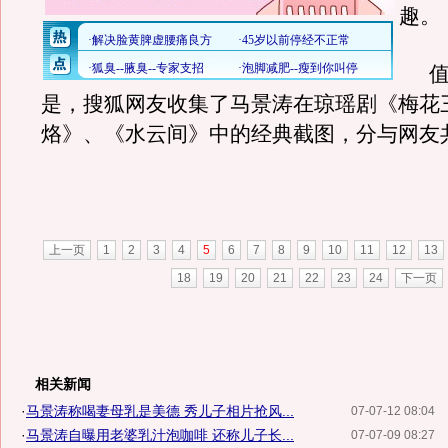
趣。
值
是，搜狐网友收集了马景涛在琼瑶剧《梅花
烙》、《水云间》中的经典截图，分与网友
上一页
1
2
3
4
5
6
7
8
9
10
11
12
13
18
19
20
21
22
23
24
下一页
相关新闻
·
马景涛称喝妻母乳是美德 秀儿子相片抢风...
07-07-12 08:04
·
马景涛自曝用老婆乳汁泡咖啡 还称儿子长...
07-07-09 08:27