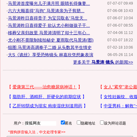
·
马景涛首度曝光儿子满月照 眼睛长得像妻...
07-07-07 09:49
·
六六大顺喜得“马驹” 马景涛亲为子剪脐...
07-06-08 10:43
·
马景涛昨日喜得贵子 为宝贝取名“马世天...
07-06-07 10:04
·
马景涛昨日喜得爱子 欲认尤小刚做孩子干...
07-06-07 08:55
·
移葬父亲归故里 马景涛清明了却十三年心...
07-04-06 11:12
·
尤小刚不畏限制续拍秘史 夏雨取代马景涛(图)
07-03-07 18:22
·
组图:马景涛高调奉子二婚 从头数其半生情史
07-02-18 10:06
·
大S《诡丝》享受恐怖镜头 林嘉欣凭想象表演
06-05-26 11:14
更多关于
马景涛 镜头
的新闻>>
用户：
匿名
隐藏地址
设为辩论话题
*搜狗拼音输入法，中文处理专家>>