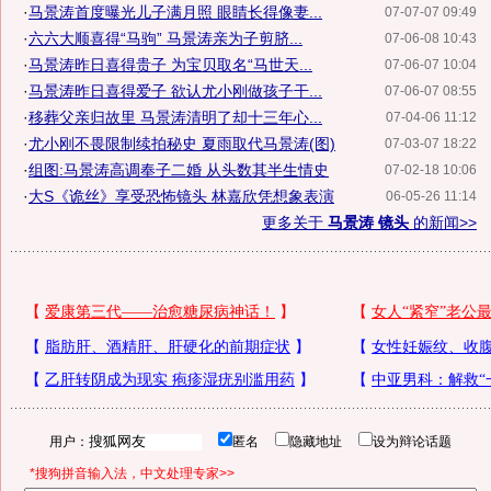
·
马景涛首度曝光儿子满月照 眼睛长得像妻...
07-07-07 09:49
·
六六大顺喜得“马驹” 马景涛亲为子剪脐...
07-06-08 10:43
·
马景涛昨日喜得贵子 为宝贝取名“马世天...
07-06-07 10:04
·
马景涛昨日喜得爱子 欲认尤小刚做孩子干...
07-06-07 08:55
·
移葬父亲归故里 马景涛清明了却十三年心...
07-04-06 11:12
·
尤小刚不畏限制续拍秘史 夏雨取代马景涛(图)
07-03-07 18:22
·
组图:马景涛高调奉子二婚 从头数其半生情史
07-02-18 10:06
·
大S《诡丝》享受恐怖镜头 林嘉欣凭想象表演
06-05-26 11:14
更多关于
马景涛 镜头
的新闻>>
用户：
匿名
隐藏地址
设为辩论话题
*搜狗拼音输入法，中文处理专家>>