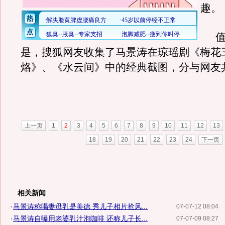
趣。
值
是，搜狐网友收集了马景涛在琼瑶剧《梅花
烙》、《水云间》中的经典截图，分与网友
上一页
1
2
3
4
5
6
7
8
9
10
11
12
13
18
19
20
21
22
23
24
下一页
相关新闻
·
马景涛称喝妻母乳是美德 秀儿子相片抢风...
07-07-12 08:04
·
马景涛自曝用老婆乳汁泡咖啡 还称儿子长...
07-07-09 08:27