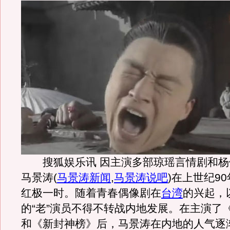
搜狐娱乐讯 因主演多部琼瑶言情剧和杨
马景涛
(
马景涛新闻
,
马景涛说吧
)
在上世纪9
红极一时。随着青春偶像剧在
台湾
的兴起，
的“老”演员不得不转战内地发展。在主演了
和《新封神榜》后，马景涛在内地的人气逐