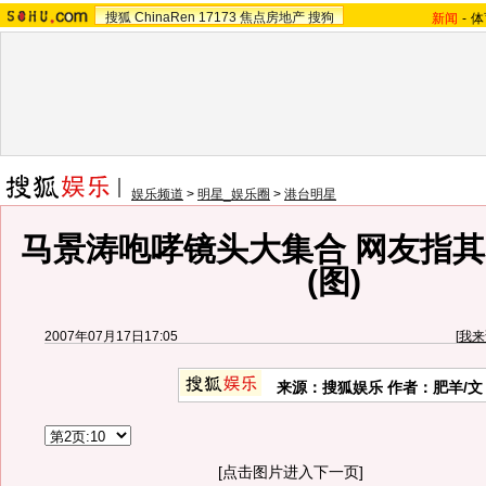
搜狐
ChinaRen
17173
焦点房地产
搜狗
新闻
-
体
娱乐频道
>
明星_娱乐圈
>
港台明星
马景涛咆哮镜头大集合 网友指
(图)
2007年07月17日17:05
[
我来
来源：搜狐娱乐 作者：肥羊/文
[点击图片进入下一页]