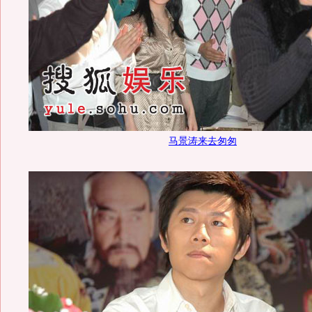
马景涛来去匆匆