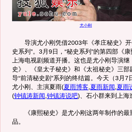
尤小刚
导演尤小刚凭借2003年《孝庄秘史》开
史系列”。3月9日，“秘史系列”的第四部《
上海电视剧频道开播。这也是尤小刚导演继
史》、《皇太子秘史》和《太祖秘史》三部
导“前清秘史剧”系列的终结篇。今天（3月7
尤小刚、主演夏雨
(
夏雨博客
,
夏雨新闻
,
夏雨
(
钟镇涛新闻
,
钟镇涛说吧
)
、石小群来到上海
《康熙秘史》是尤小刚这两年制作的最
品。