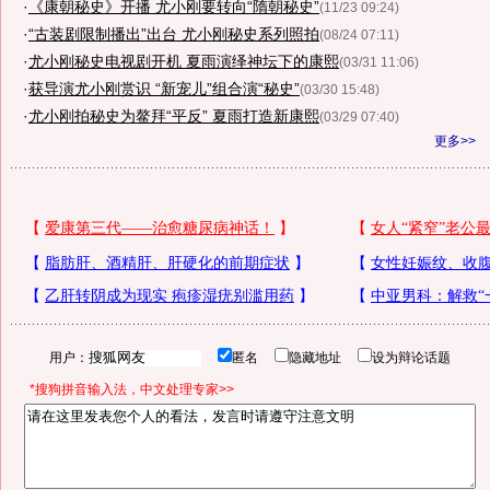
·
《康朝秘史》开播 尤小刚要转向“隋朝秘史”
(11/23 09:24)
·
“古装剧限制播出”出台 尤小刚秘史系列照拍
(08/24 07:11)
·
尤小刚秘史电视剧开机 夏雨演绎神坛下的康熙
(03/31 11:06)
·
获导演尤小刚赏识 “新宠儿”组合演“秘史”
(03/30 15:48)
·
尤小刚拍秘史为鳌拜“平反” 夏雨打造新康熙
(03/29 07:40)
更多>>
用户：
匿名
隐藏地址
设为辩论话题
*搜狗拼音输入法，中文处理专家>>