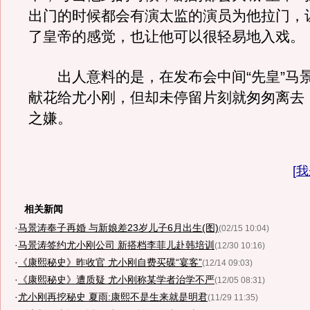
出门的时候都会有演太监的演员为他拉门，
了皇帝的感觉，也让他可以很轻易地入戏。
出人意料的是，在发布会中间“先皇”马
献花给尤小刚，但却未停留片刻就匆匆离去
之嫌。
[
我
相关新闻
·
马景涛奉子再婚 与新娘差23岁儿子6月出生(图)
(02/15 10:04)
·
马景涛签约尤小刚公司 新搭档李菲儿赴韩培训
(12/30 10:16)
·
《康熙秘史》昨收官 尤小刚自费买碟“宴客”
(12/14 09:03)
·
《康熙秘史》遭质疑 尤小刚称某学者治学不严
(12/05 08:31)
·
尤小刚再挖秘史 夏雨:康熙不是生来就是明君
(11/29 11:35)