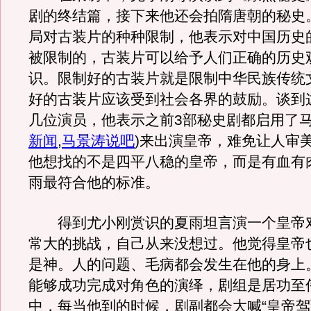
剧的终结篇，接下来他还会拍隋唐朝的秘史
局对古装片的种种限制，他表示对中国历史
被限制的，古装片可以给予人们正确的历史
识。限制好的古装片就是限制中华民族传统
好的古装片应该受到社会各界的鼓励。谈到
几位演员，他表示之前3部秘史剧都启用了
新闻
,
马景涛说吧
)
来出演皇帝，难免让人审
他想找的不是四平八稳的皇帝，而是有血有
雨最符合他的标准。
得到尤小刚赏识的夏雨坦言演一个皇帝
常大的挑战，自己从来没想过。他觉得皇帝
是神。人的问题、毛病都会发生在他的身上
能够成功完成对角色的演绎，剧组是居功至
中，每当他到的时候，剧副都会大喊“皇帝驾