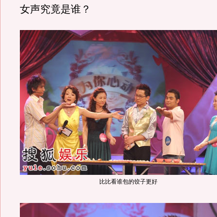
女声究竟是谁？
比比看谁包的饺子更好