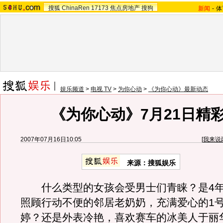
搜狐
ChinaRen
17173
焦点房地产
搜狗
新闻
-
体
娱乐频道
>
电视 TV
>
为你心动
>
《为你心动》最新动态
《为你心动》7月21日精
2007年07月16日10:05
[
我来说
来源：搜狐娱乐
什么类型的女孩会受男士们青睐？是4年
照顾行动不便的邻居老奶奶，充满爱心的1
婷？还是外表冷艳，喜欢赛车的冰美人于丽