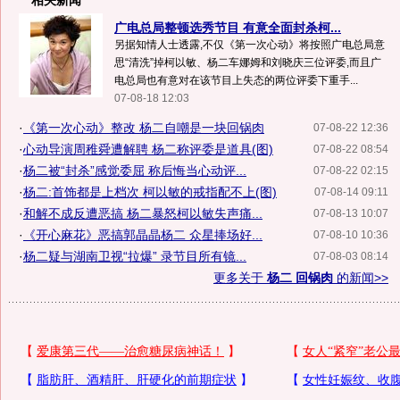
相关新闻
广电总局整顿选秀节目 有意全面封杀柯...
另据知情人士透露,不仅《第一次心动》将按照广电总局意
思“清洗”掉柯以敏、杨二车娜姆和刘晓庆三位评委,而且广
电总局也有意对在该节目上失态的两位评委下重手...
07-08-18 12:03
·
《第一次心动》整改 杨二自嘲是一块回锅肉
07-08-22 12:36
·
心动导演周稚舜遭解聘 杨二称评委是道具(图)
07-08-22 08:54
·
杨二被“封杀”感觉委屈 称后悔当心动评...
07-08-22 02:15
·
杨二:首饰都是上档次 柯以敏的戒指配不上(图)
07-08-14 09:11
·
和解不成反遭恶搞 杨二暴怒柯以敏失声痛...
07-08-13 10:07
·
《开心麻花》恶搞郭晶晶杨二 众星捧场好...
07-08-10 10:36
·
杨二疑与湖南卫视“拉爆” 录节目所有镜...
07-08-03 08:14
更多关于
杨二 回锅肉
的新闻>>