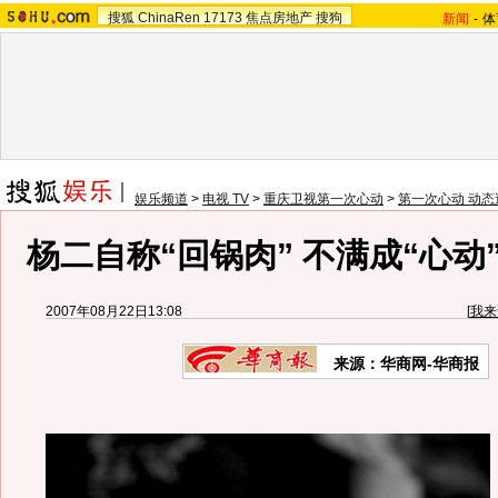
搜狐
ChinaRen
17173
焦点房地产
搜狗
新闻
-
体
娱乐频道
>
电视 TV
>
重庆卫视第一次心动
>
第一次心动 动态
杨二自称“回锅肉” 不满成“心动”
2007年08月22日13:08
[
我来
来源：华商网-华商报