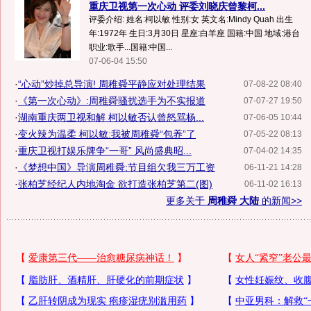
重庆卫视第一次心动 评委刘晓庆曾黎柯...
评委介绍: 姓名:柯以敏 性别:女 英文名:Mindy Quah 出生
年:1972年 生日:3月30日 星座:白羊座 国籍:中国 地域:港台
职业:歌手...国籍:中国...
07-06-04 15:50
·
“心动”炒掉总导演! 周稚舜平静应对处理结果
07-08-22 08:40
·
《第一次心动》:周稚舜骚扰选手为不实报道
07-07-27 19:50
·
湖南重庆两卫视和解 柯以敏否认曾怒骂杨...
07-06-05 10:44
·
变火辣为温柔 柯以敏:我被周稚舜“包养”了
07-05-22 08:13
·
重庆卫视打娱乐牌争“一哥” 风尚盛典昭...
07-04-02 14:35
·
《梦想中国》导演周稚舜:节目组欠我三万工资
06-11-21 14:28
·
张柏芝经纪人内地淘金 欲打造张柏芝第二(图)
06-11-02 16:13
更多关于
周稚舜 大陆
的新闻>>