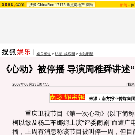
搜狐
ChinaRen
17173
焦点房地产
搜狗
新闻
-
体
娱乐频道
>
明星_娱乐圈
>
大陆明星
《心动》被停播 导演周稚舜讲述“
2007年08月23日07:55
[
我来
来源：南方报业传媒集团
重庆卫视节目《第一次心动》(以下简称
柯以敏及杨二车娜姆上演“评委闹剧”而遭广
播，上周有消息称该节目被叫停一周，但目