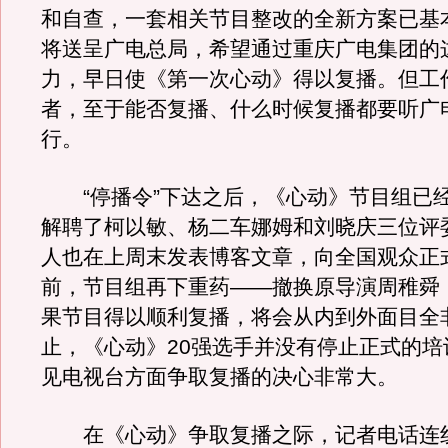
和自查，一套相关节目整改的全新方案已基
将送呈广电总局，希望通过重庆广电集团的
力，早日使《第一次心动》得以复播。但工
者，至于能否复播、什么时候复播都要听广
行。
“停播令”下达之后，《心动》节目组已
解聘了柯以敏、杨二车娜姆和刘晓庆三位评
人也在上周末发表博客文章，向全国观众正
前，节目组再下重药——撤换原导演周稚舜
果节目得以顺利复播，将会从内到外面目全
止，《心动》20强选手并没有停止正式的培
见电视台方面争取复播的决心非常大。
在《心动》争取复播之际，记者电话连