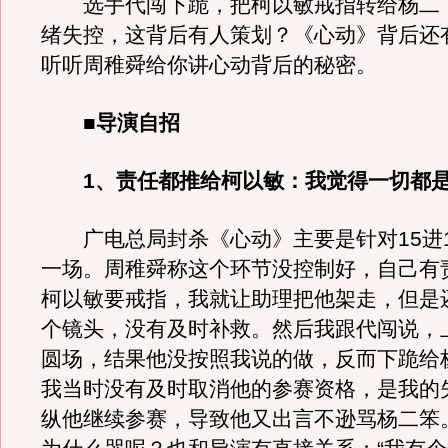
选手代闯下跪，把柯以敏戒指转给杨二
绪失控，这背后有人策划？《心动》背后还
听听周稚舜给你讲心动背后的秘密。
■导演自招
1、责任都推给柯以敏：我觉得一切都
广电总局封杀《心动》主要是针对15进1
一场。周稚舜称这个环节没控制好，自己有
柯以敏要戒指，我就让助理把他架走，但是
个镜头，没有及时补救。然后我跟代闯说，
圆场，结果他没按照我说的做，反而下跪给
我当时没有及时取消他的参赛资格，是我的
纵他继续参赛，导致他又出言不逊骂杨二笨