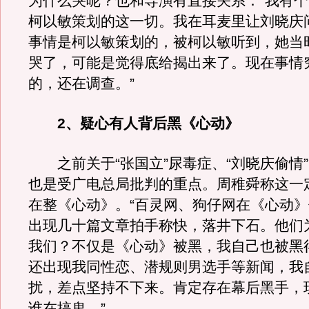
为什么哭呢？也和导演有直接关系：“我有
柯以敏策划的这一切。我在耳麦里让刘晓庆
事情是柯以敏策划的，被柯以敏听到，她当
哭了，可能是觉得底给揭出来了。现在事情
的，还在调查。”
2、疑心有人背后黑《心动》
之前关于“张国立”尿毒症、“刘晓庆偷情
也是受广电总局批判的重点。周稚舜称这一
在整《心动》。“百灵网、狗仔网在《心动
出现几十篇文章拍手称快，落井下石。他们
我们？不仅是《心动》被黑，我自己也被黑
还出现我同性恋、潜规则男选手等新闻，我
扰，差点坚持不下来。肯定存在幕后黑手，
谁在搞鬼。”