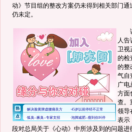
动》节目组的整改方案仍未得到相关部门通
仍未定。
该
人告
卫视
的检
的整
气自
广电
方面
查。
领导
表示
段对总局关于《心动》中所涉及到的问题进