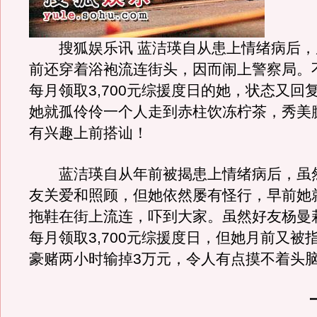
搜狐娱乐讯 蓝洁瑛自从患上情绪病后，
前还穿着浴袍流连街头，因而闹上警察局。
每月领取3,700元综援度日的她，状态又回
她就孤伶伶一个人走到赤柱饮冻柠茶，秀美
有兴趣上前搭讪！
蓝洁瑛自从年前被揭患上情绪病后，虽
友关爱和照顾，但她依然屡有怪行，早前她
拖鞋在街上流连，吓到大家。虽然好友杨曼
每月领取3,700元综援度日，但她月前又被
豪赌两小时输掉3万元，令人有点摸不着头
一