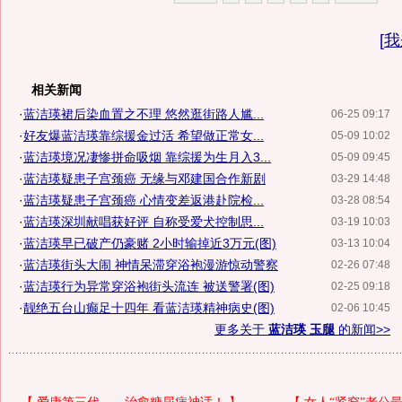
[
我
相关新闻
·
蓝洁瑛裙后染血置之不理 悠然逛街路人尴...
06-25 09:17
·
好友爆蓝洁瑛靠综援金过活 希望做正常女...
05-09 10:02
·
蓝洁瑛境况凄惨拼命吸烟 靠综援为生月入3...
05-09 09:45
·
蓝洁瑛疑患子宫颈癌 无缘与邓建国合作新剧
03-29 14:48
·
蓝洁瑛疑患子宫颈癌 心情变差返港赴院检...
03-28 08:54
·
蓝洁瑛深圳献唱获好评 自称受爱犬控制思...
03-19 10:03
·
蓝洁瑛早已破产仍豪赌 2小时输掉近3万元(图)
03-13 10:04
·
蓝洁瑛街头大闹 神情呆滞穿浴袍漫游惊动警察
02-26 07:48
·
蓝洁瑛行为异常穿浴袍街头流连 被送警署(图)
02-25 09:18
·
靓绝五台山癫足十四年 看蓝洁瑛精神病史(图)
02-06 10:45
更多关于
蓝洁瑛 玉腿
的新闻>>