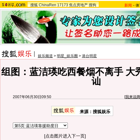
搜狐
ChinaRen
17173
焦点房地产
搜狗
新闻
-
体
娱乐频道
>
明星_娱乐圈
>
港台明星
组图：蓝洁瑛吃西餐烟不离手 大
讪
2007年06月30日09:50
[
我来说
来源：搜狐娱乐
[点击图片进入下一页]