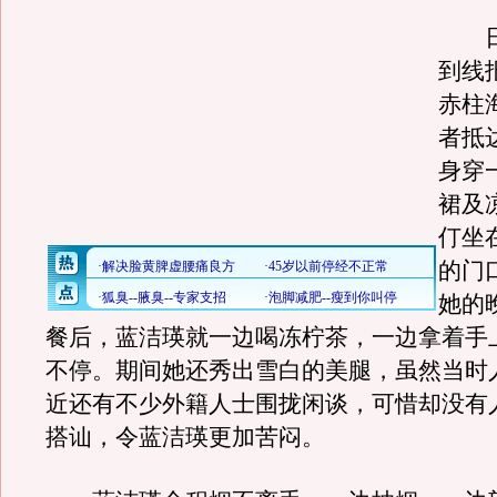
日
到线
赤柱
者抵
身穿
裙及
仃坐
的门
她的
餐后，蓝洁瑛就一边喝冻柠茶，一边拿着手
不停。期间她还秀出雪白的美腿，虽然当时
近还有不少外籍人士围拢闲谈，可惜却没有
搭讪，令蓝洁瑛更加苦闷。