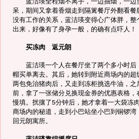
蓝洁瑛全程烟不离手，一边抽烟，一边
呆，期间又拿着香烟走到隔篱餐厅外翻看餐
没有工作的关系，蓝洁瑛变得心广体胖，整
出来，好像有了身孕一般，的确有点吓人！
买冻肉 返元朗
蓝洁瑛一个人在餐厅坐了两个多小时后
帽买单离去。其后，她转到附近商场内的超
两包免治猪肉后，又走到冻柜挑选牛油，之
前，拿了一张储分兑换现金券的优惠表格，
慢填。扰攘了5分钟后，她才拿着一大袋冻
商场内的秘道，走到小巴站坐小巴到铜锣湾
回元朗寓所。