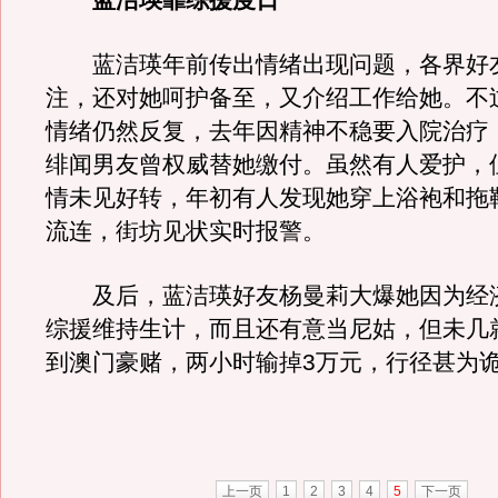
蓝洁瑛靠综援度日
蓝洁瑛年前传出情绪出现问题，各界好
注，还对她呵护备至，又介绍工作给她。不
情绪仍然反复，去年因精神不稳要入院治疗
绯闻男友曾权威替她缴付。虽然有人爱护，
情未见好转，年初有人发现她穿上浴袍和拖
流连，街坊见状实时报警。
及后，蓝洁瑛好友杨曼莉大爆她因为经
综援维持生计，而且还有意当尼姑，但未几
到澳门豪赌，两小时输掉3万元，行径甚为
上一页
1
2
3
4
5
下一页