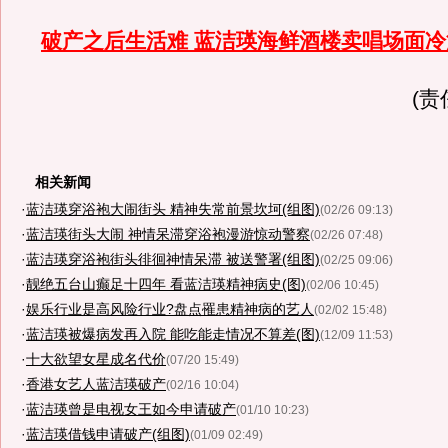
破产之后生活难 蓝洁瑛海鲜酒楼卖唱场面冷
(责
相关新闻
·
蓝洁瑛穿浴袍大闹街头 精神失常前景坎坷(组图)
(02/26 09:13)
·
蓝洁瑛街头大闹 神情呆滞穿浴袍漫游惊动警察
(02/26 07:48)
·
蓝洁瑛穿浴袍街头徘徊神情呆滞 被送警署(组图)
(02/25 09:06)
·
靓绝五台山癫足十四年 看蓝洁瑛精神病史(图)
(02/06 10:45)
·
娱乐行业是高风险行业?盘点罹患精神病的艺人
(02/02 15:48)
·
蓝洁瑛被爆病发再入院 能吃能走情况不算差(图)
(12/09 11:53)
·
十大欲望女星成名代价
(07/20 15:49)
·
香港女艺人蓝洁瑛破产
(02/16 10:04)
·
蓝洁瑛曾是电视女王如今申请破产
(01/10 10:23)
·
蓝洁瑛借钱申请破产(组图)
(01/09 02:49)