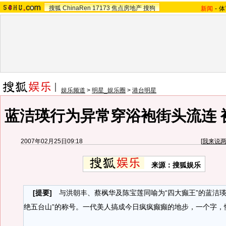
搜狐
ChinaRen
17173
焦点房地产
搜狗
新闻
-
体
娱乐频道
>
明星_娱乐圈
>
港台明星
蓝洁瑛行为异常穿浴袍街头流连 被
2007年02月25日09:18
[
我来说
来源：搜狐娱乐
[提要]
与洪朝丰、蔡枫华及陈宝莲同喻为“四大癫王”的蓝洁瑛
绝五台山”的称号。一代美人搞成今日疯疯癫癫的地步，一个字，