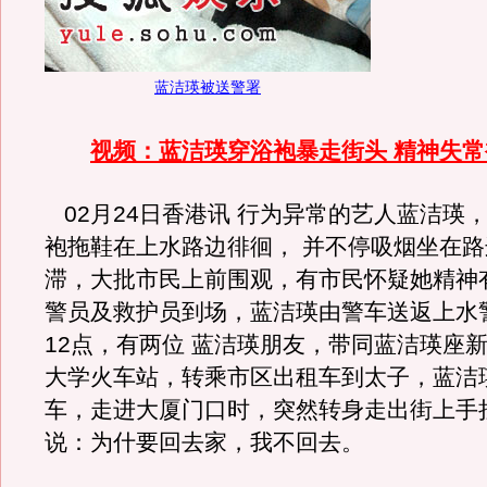
蓝洁瑛被送警署
视频：蓝洁瑛穿浴袍暴走街头 精神失
02月24日香港讯 行为异常的艺人蓝洁瑛
袍拖鞋在上水路边徘徊， 并不停吸烟坐在
滞，大批市民上前围观，有市民怀疑她精神
警员及救护员到场，蓝洁瑛由警车送返上水
12点，有两位 蓝洁瑛朋友，带同蓝洁瑛座
大学火车站，转乘市区出租车到太子，蓝洁
车，走进大厦门口时，突然转身走出街上手
说：为什要回去家，我不回去。