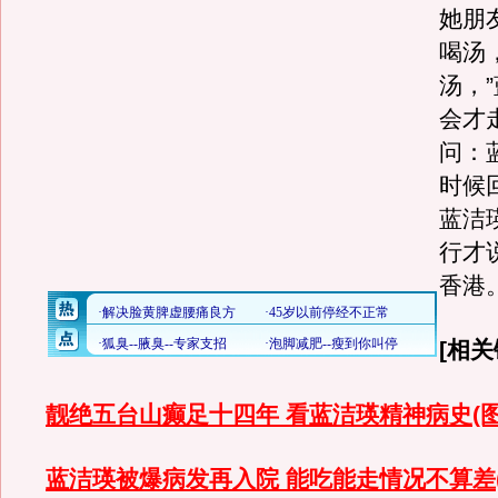
她朋
喝汤
汤，
会才
问：
时候
蓝洁
行才
香港
[相关
靓绝五台山癫足十四年 看蓝洁瑛精神病史(图
蓝洁瑛被爆病发再入院 能吃能走情况不算差(