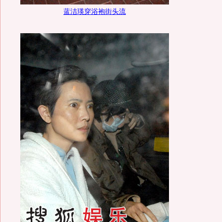
蓝洁瑛穿浴袍街头流