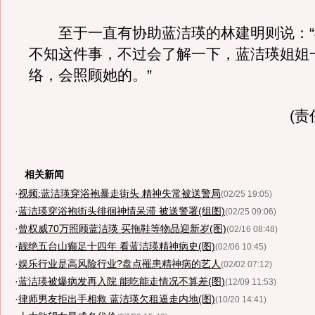
至于一直有协助蓝洁瑛的林建明则说：“
不知这件事，不过会了解一下，蓝洁瑛姐姐
络，会照顾她的。”
(责
相关新闻
·
视频:蓝洁瑛穿浴袍暴走街头 精神失常被送警局
(02/25 19:05)
·
蓝洁瑛穿浴袍街头徘徊神情呆滞 被送警署(组图)
(02/25 09:06)
·
曾权威70万照顾蓝洁瑛 买拖鞋等物品迎新岁(图)
(02/16 08:48)
·
靓绝五台山癫足十四年 看蓝洁瑛精神病史(图)
(02/06 10:45)
·
娱乐行业是高风险行业?盘点罹患精神病的艺人
(02/02 07:12)
·
蓝洁瑛被爆病发再入院 能吃能走情况不算差(图)
(12/09 11:53)
·
律师男友拒出手相救 蓝洁瑛欠租逼走内地(图)
(10/20 14:41)