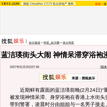
搜狐
ChinaRen
17173
焦点房地产
搜狗
新闻
-
体
娱乐频道
>
明星_娱乐圈
>
港台明星
蓝洁瑛街头大闹 神情呆滞穿浴袍
2007年02月26日07:48
[
我来
来源：搜狐娱乐
近期鲜有露面的蓝洁瑛前晚(2月24日)“
被发现神情呆滞、身穿浴袍在香港上水街头
带到警署，凌晨时分由姐姐与一名男子接走