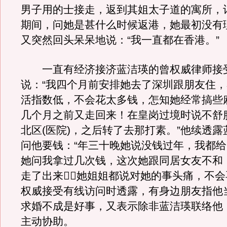
男子用的士接走，返到其姐太子道的寓所，
期间，问她是甚什么时候返港，她最初没有
又突然回头呆呆地说：“我一直都在香港。”
一直有经济接济蓝洁瑛的曾权威律师接
说：“我四个月前安排她去了深圳跟朋友住
活指数低，不会花太多钱，怎知她经常搞些
几个月之前又走回来！在皇岗过境时说不舒
北区(医院)，之后转了去那打素。”他续透
问他要钱：“年三十晚她说没钱过年，我都
她问我拿过几次钱，这次她跟同居女友不和
走了出来，她姐姐都说对她的事头痛，不会
权威接受有线访问时透露，有身边朋友指他
求婚不成是好事，又表示除非蓝洁瑛联络他
主动协助。