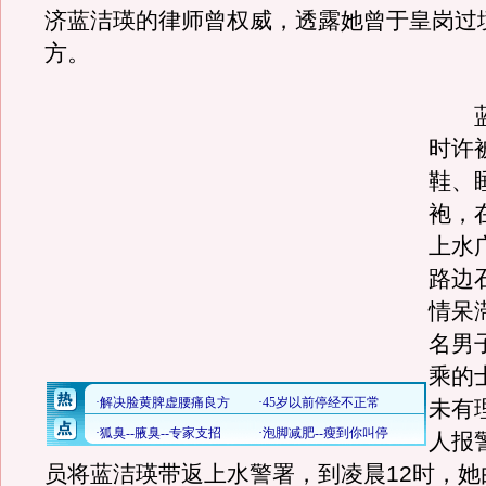
济蓝洁瑛的律师曾权威，透露她曾于皇岗过
方。
蓝洁
时许
鞋、
袍，
上水
路边
情呆
名男
乘的
未有
人报
员将蓝洁瑛带返上水警署，到凌晨12时，她