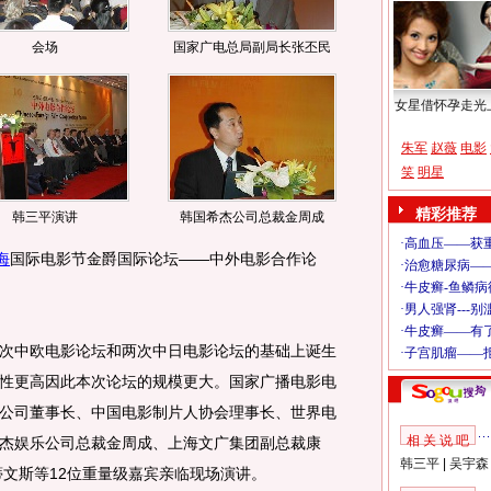
会场
国家广电总局副局长张丕民
女星借怀孕走光
朱军
赵薇
电影
笑
明星
精彩推荐
韩三平演讲
韩国希杰公司总裁金周成
海
国际电影节金爵国际论坛——中外电影合作论
中欧电影论坛和两次中日电影论坛的基础上诞生
性更高因此本次论坛的规模更大。国家广播电影电
公司董事长、中国电影制片人协会理事长、世界电
相 关 说 吧
杰娱乐公司总裁金周成、上海文广集团副总裁康
韩三平
|
吴宇森
蒂文斯等12位重量级嘉宾亲临现场演讲。