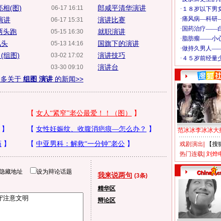
相(图)
郎咸平清华演讲
06-17 16:11
演讲
演讲比赛
06-17 15:31
两头跑
就职演讲
05-15 16:30
风头
国旗下的演讲
05-13 14:16
(组图)
演讲技巧
03-02 17:02
演讲台
03-30 09:10
更多关于
组图 演讲
的新闻>>
范冰冰李冰冰大
戏剧演出
|
【搜
热门连载
|
刘烨
隐藏地址
设为辩论话题
我来说两句
(3条)
精华区
辩论区