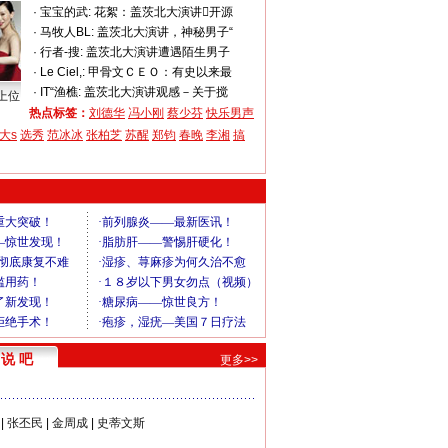
·
宝宝的武:
花絮：盖茨北大演讲开源
·
马牧人BL:
盖茨北大演讲，神秘男子“
·
行者-搜:
盖茨北大演讲遭遇陌生男子
·
Le Ciel,:
甲骨文ＣＥＯ：有史以来最
·
IT“渔樵:
盖茨北大演讲观感－关于搅
上位
热点标签：
刘德华
冯小刚
蔡少芬
快乐男声
大s
选秀
范冰冰
张柏芝
苏醒
郑钧
春晚
李湘
搞
说 吧
更多>>
|
张丕民
|
金周成
|
史蒂文斯