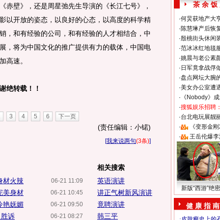
茶 余 饭
《赤壁》，还是周星弛先生导演的《长江七号》，
·
何炅获地产大亨
影以开放的姿态，以良好的心态，以高度的科学精
·
陈慧琳产后恢复
销，和有经验的公司，和有经验的人才相结合，中
·
殷桃街头休闲装
展，将为中国文化的推广提供有力的载体，中国电
·
范冰冰红地毯
·
姚晨与老公素
加高速。
·
日军竟拿战俘
·
盘点网坛大腕
·
美女办公室遭
谢绝转载！！
·
《Nobody》
·
搜狐娱乐招聘
2
3
4
5
6
下一页
·
台北电玩展靓丽S
(责任编辑：小锘)
·
《变形金刚
·
王岳伦爆李
[
我来说两句
(3条)
]
相关搜索
身材火辣
英语演讲
06-21 11:09
新版“西游”绝
完美身材
讲正气树新风演讲
06-21 10:45
冷艳妩媚
竟聘演讲
06-21 09:50
健 康 指 南
司胜诉
韩三平
06-21 08:27