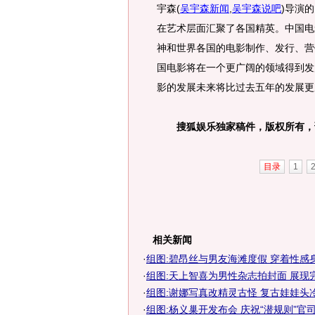
宇森
(
吴宇森新闻
,
吴宇森说吧
)
导演的
在艺术层面汇聚了各国精英。中国电
神和世界各国的电影制作、发行、营
国电影将在一个更广阔的领域得到发
影的发展未来将比过去五年的发展更
搜狐娱乐独家稿件，版权所有，
目录
1
相关新闻
·
组图:碧昂丝与男友海滩度假 穿着性感
·
组图:天上智喜为男性杂志拍封面 展现
·
组图:谢娜写真改精灵古怪 复古娃娃头
·
组图:杨义巢开发布会 庆祝“潜规则”官