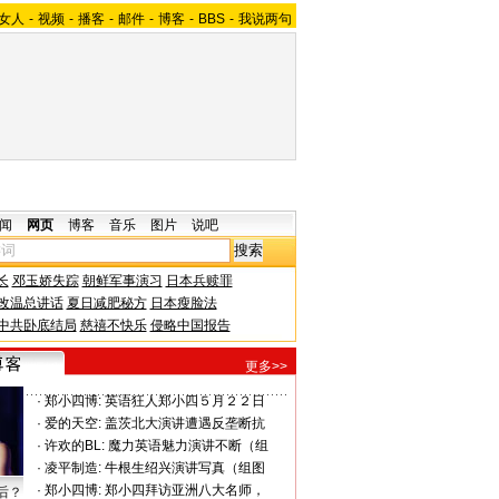
女人
-
视频
-
播客
-
邮件
-
博客
-
BBS
-
我说两句
闻
网页
博客
音乐
图片
说吧
长
邓玉娇失踪
朝鲜军事演习
日本兵赎罪
改温总讲话
夏日减肥秘方
日本瘦脸法
中共卧底结局
慈禧不快乐
侵略中国报告
更多>>
·
郑小四博:
英语狂人郑小四５月２２日
·
爱的天空:
盖茨北大演讲遭遇反垄断抗
·
许欢的BL:
魔力英语魅力演讲不断（组
·
凌平制造:
牛根生绍兴演讲写真（组图
·
郑小四博:
郑小四拜访亚洲八大名师，
后？