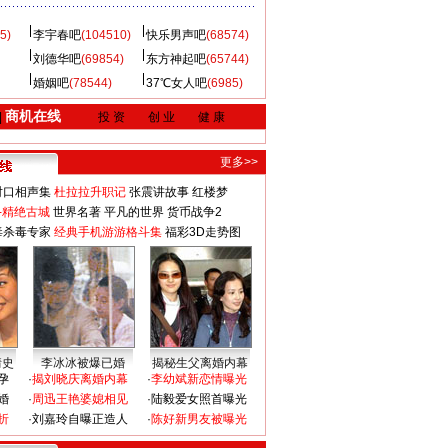
5)
李宇春吧
(104510)
快乐男声吧
(68574)
刘德华吧
(69854)
东方神起吧
(65744)
婚姻吧
(78544)
37℃女人吧
(6985)
商机在线
|
投 资
创 业
健 康
更多>>
对口相声集
杜拉拉升职记
张震讲故事
红楼梦
-精绝古城
世界名著
平凡的世界
货币战争2
毒杀毒专家
经典手机游游格斗集
福彩3D走势图
情史
李冰冰被爆已婚
揭秘生父离婚内幕
孕
·
揭刘晓庆离婚内幕
·
李幼斌新恋情曝光
婚
·
周迅王艳婆媳相见
·
陆毅爱女照首曝光
折
·
刘嘉玲自曝正造人
·
陈好新男友被曝光