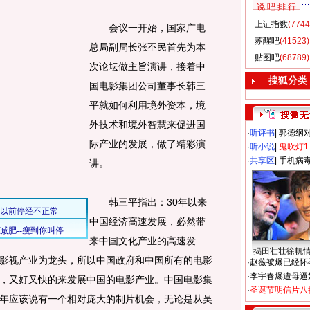
说 吧 排 行
上证指数
(7744
会议一开始，国家广电
苏醒吧
(41523)
总局副局长张丕民首先为本
贴图吧
(68789)
次论坛做主旨演讲，接着中
搜狐分类
国电影集团公司董事长韩三
平就如何利用境外资本，境
外技术和境外智慧来促进国
·
听评书
|
郭德纲
际产业的发展，做了精彩演
·
听小说
|
鬼吹灯1
·
共享区
|
手机病
讲。
韩三平指出：30年以来
中国经济高速发展，必然带
来中国文化产业的高速发
揭田壮壮徐帆
影视产业为龙头，所以中国政府和中国所有的电影
·
赵薇被爆已经怀
·
李宇春爆遭母逼
，又好又快的来发展中国的电影产业。中国电影集
·
圣诞节明信片八
年应该说有一个相对庞大的制片机会，无论是从吴