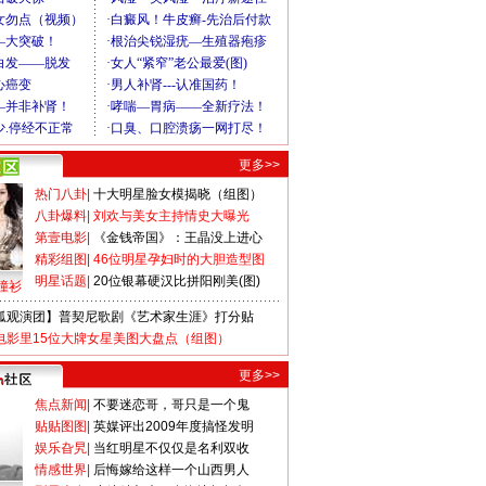
更多>>
热门八卦
|
十大明星脸女模揭晓（组图）
八卦爆料
|
刘欢与美女主持情史大曝光
第壹电影
|
《金钱帝国》：王晶没上进心
精彩组图
|
46位明星孕妇时的大胆造型图
明星话题
|
20位银幕硬汉比拼阳刚美(图)
撞衫
狐观演团】普契尼歌剧《艺术家生涯》打分贴
电影里15位大牌女星美图大盘点（组图）
更多>>
焦点新闻
|
不要迷恋哥，哥只是一个鬼
贴贴图图
|
英媒评出2009年度搞怪发明
娱乐旮旯
|
当红明星不仅仅是名利双收
情感世界
|
后悔嫁给这样一个山西男人