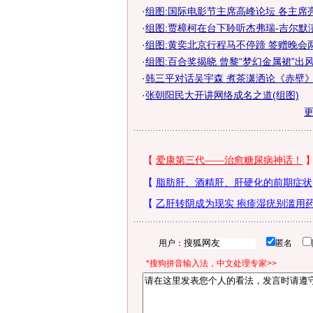
·
组图:国际电影节主席高峰论坛 各主席亮
·
组图:贾樟柯在台下聆听杰弗瑞-吉尔默
·
组图:黄奕北京行程马不停蹄 签赠晚会
·
组图:百合奖揭晓 曾黎“梦幻金属裙”出
·
韩三平对话吴宇森 煮茶潇洒论《赤壁》
·
张朝阳民大开讲网络成名之道(组图)
用户：
匿名
*搜狗拼音输入法，中文处理专家>>