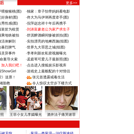
 后
更多>>
喂猕猴桃(图)
·
独家：章子怡带妈妈看电影
好身材(图)
·
佟大为马伊琍再度牵手(图)
秀性感(图)
·
倪萍赵忠祥十年后再携手
服装皆为租赁
·
刘涛富豪老公为家产求生子
颜乘地铁被拍
·
舒淇醉酒瞬间惨被抓拍(图)
做活体解剖
·
实拍漂亮的地摊西施(组图)
的暴烈脾气
·
世界九大罪恶之城(组图)
遇灵异事件
·
李孝利新欢私密视频曝光
成命案导火索
·
孟庭苇可爱儿子最新照(图)
：加入我们吧！
·
点击进入搜狐娱乐影视库
howGirl
·
游戏史上最般配的十对情侣
2》送票！
·
张元首透露戒毒生活
湘胎教
·
令人惊叹太空步下楼方式
密照
王菲小女儿李嫣曝光
酒井法子痛哭谢罪