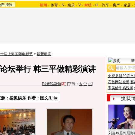
地产
搜狗
新闻
-
体育
-
S
-
娱乐
-
V
-
财经
-
IT
-
汽车
-
房产
-
家居
-
第十届上海国际电影节
>
最新动态
新
论坛举行 韩三平做精彩演讲
央视质疑29岁市
石首网站被黑
篡
[
我来说两句
(3)
] [字号：
大
中
小
]
宋美龄牛奶洗澡
来源：搜狐娱乐 作者：图文/Lily
刘嘉玲是憋屈影