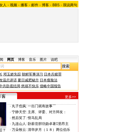
女人
-
视频
-
播客
-
邮件
-
博客
-
BBS
-
我说两句
闻
网页
博客
音乐
图片
说吧
长
邓玉娇失踪
朝鲜军事演习
日本兵赎罪
改温总讲话
夏日减肥秘方
日本瘦脸法
中共卧底结局
慈禧不快乐
侵略中国报告
更多>>
·
丸子也疯:
一出门就有故事￣
·
宁静天空:
主席、评委、对方辩友：
·
然后笑了:
惶马乱局
·
九连山人:
卧薪尝胆功勋卓著里昂主
·
万朵牧云:
清华岁月（１８）两位伯乐
后？