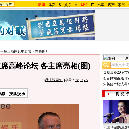
地产
搜狗
新闻
-
体育
-
S
-
娱乐
-
V
-
财经
-
IT
-
汽车
-
房产
-
家居
-
第十届上海国际电影节
>
精彩图片
新
席高峰论坛 各主席亮相(图)
央视质疑29岁市
石首网站被黑
篡
[
我来说两句
] [字号：
大
中
小
]
宋美龄牛奶洗澡
来源：搜狐娱乐
刘嘉玲是憋屈影