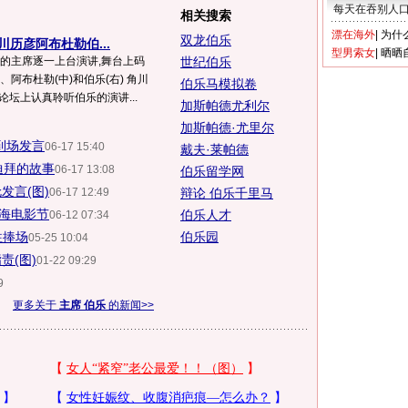
每天在吞别人
相关搜索
漂在海外
|
为什
双龙伯乐
川历彦阿布杜勒伯...
型男索女
|
晒晒
节的主席逐一上台演讲,舞台上码
世纪伯乐
、阿布杜勒(中)和伯乐(右) 角川
伯乐马模拟卷
在论坛上认真聆听伯乐的演讲...
加斯帕德尤利尔
加斯帕德·尤里尔
到场发言
06-17 15:40
戴夫·莱帕德
迪拜的故事
06-17 13:08
伯乐留学网
发言(图)
06-17 12:49
辩论 伯乐千里马
海电影节
伯乐人才
06-12 07:34
往捧场
伯乐园
05-25 10:04
责(图)
01-22 09:29
9
更多关于
主席 伯乐
的新闻>>