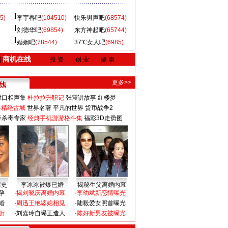
5)
李宇春吧
(104510)
快乐男声吧
(68574)
刘德华吧
(69854)
东方神起吧
(65744)
婚姻吧
(78544)
37℃女人吧
(6985)
商机在线
|
投 资
创 业
健 康
更多>>
对口相声集
杜拉拉升职记
张震讲故事
红楼梦
-精绝古城
世界名著
平凡的世界
货币战争2
毒杀毒专家
经典手机游游格斗集
福彩3D走势图
情史
李冰冰被爆已婚
揭秘生父离婚内幕
孕
·
揭刘晓庆离婚内幕
·
李幼斌新恋情曝光
婚
·
周迅王艳婆媳相见
·
陆毅爱女照首曝光
折
·
刘嘉玲自曝正造人
·
陈好新男友被曝光