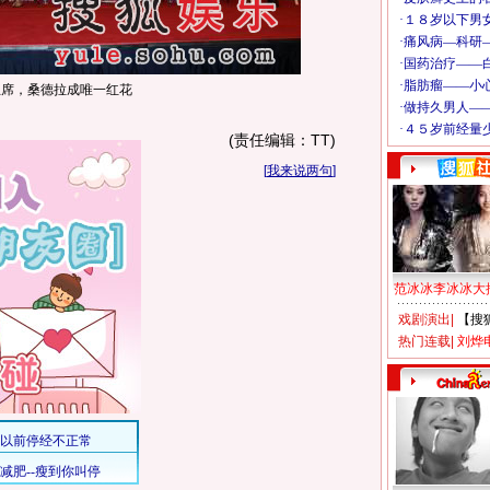
主席，桑德拉成唯一红花
(责任编辑：TT)
[
我来说两句
]
范冰冰李冰冰大
戏剧演出
|
【搜
热门连载
|
刘烨