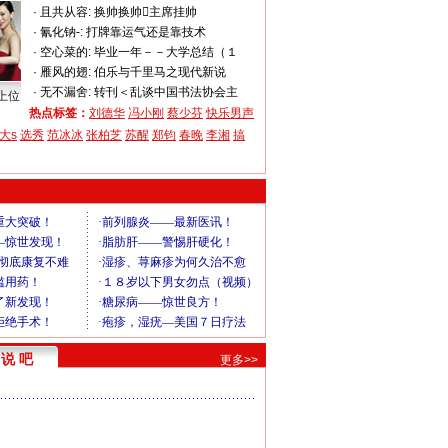
·
且共从容:
换帅换帅主席挂帅
·
氰化钠-:
打牌靠运气还是靠技术
·
空心菜的:
毕业一年－－大学总结（１
·
雁风的翅:
伯乐与千里马之现代新说
·
无不漏舍:
转刊＜乱谈中国书法协会主
上位
热点标签：
刘德华
冯小刚
蔡少芬
快乐男声
大s
选秀
范冰冰
张柏芝
苏醒
郑钧
春晚
李湘
搞
说 吧
更多>>