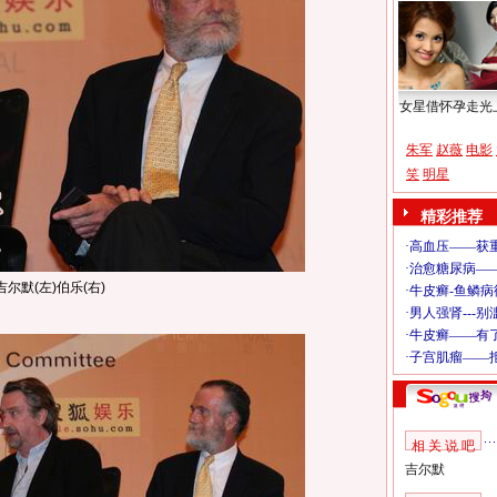
女星借怀孕走光
朱军
赵薇
电影
笑
明星
精彩推荐
吉尔默(左)伯乐(右)
相 关 说 吧
吉尔默