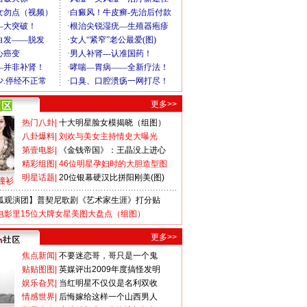
更多>>
热门八卦
|
十大明星脸女模揭晓（组图）
八卦爆料
|
刘欢与美女主持情史大曝光
第壹电影
|
《金钱帝国》：王晶没上进心
精彩组图
|
46位明星孕妇时的大胆造型图
明星话题
|
20位银幕硬汉比拼阳刚美(图)
撞衫
狐观演团】普契尼歌剧《艺术家生涯》打分贴
电影里15位大牌女星美图大盘点（组图）
更多>>
焦点新闻
|
不要迷恋哥，哥只是一个鬼
贴贴图图
|
英媒评出2009年度搞怪发明
娱乐旮旯
|
当红明星不仅仅是名利双收
情感世界
|
后悔嫁给这样一个山西男人