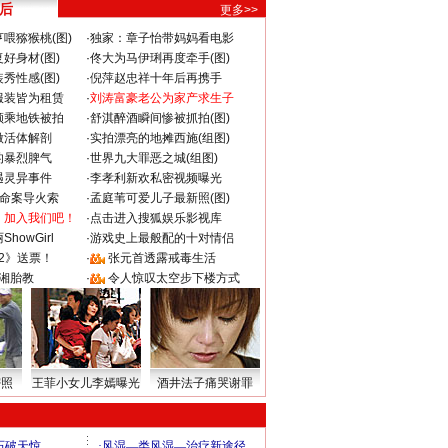
 后
更多>>
喂猕猴桃(图)
·
独家：章子怡带妈妈看电影
好身材(图)
·
佟大为马伊琍再度牵手(图)
秀性感(图)
·
倪萍赵忠祥十年后再携手
服装皆为租赁
·
刘涛富豪老公为家产求生子
颜乘地铁被拍
·
舒淇醉酒瞬间惨被抓拍(图)
做活体解剖
·
实拍漂亮的地摊西施(组图)
的暴烈脾气
·
世界九大罪恶之城(组图)
遇灵异事件
·
李孝利新欢私密视频曝光
成命案导火索
·
孟庭苇可爱儿子最新照(图)
：加入我们吧！
·
点击进入搜狐娱乐影视库
howGirl
·
游戏史上最般配的十对情侣
2》送票！
·
张元首透露戒毒生活
湘胎教
·
令人惊叹太空步下楼方式
密照
王菲小女儿李嫣曝光
酒井法子痛哭谢罪