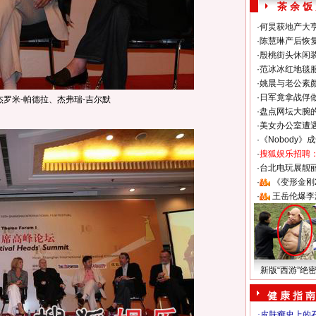
茶 余 饭
·
何炅获地产大亨
·
陈慧琳产后恢复
·
殷桃街头休闲装
·
范冰冰红地毯
·
姚晨与老公素
·
日军竟拿战俘
杰罗米-帕德拉、杰弗瑞-吉尔默
·
盘点网坛大腕
·
美女办公室遭
·
《Nobody》
·
搜狐娱乐招聘
·
台北电玩展靓丽S
·
《变形金刚
·
王岳伦爆李
新版“西游”绝
健 康 指 南