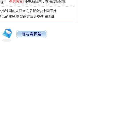
型男索女
|
小糖精归来，在海边轻轻舞
口水
么出过国的人回来之后都会说中国不好
自己的旗袍照
暴雨过后天空依旧晴朗