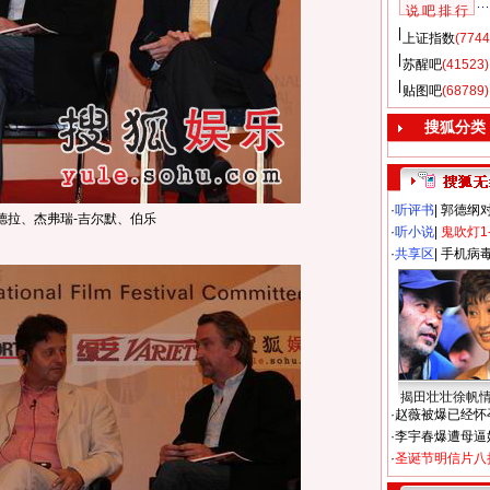
说 吧 排 行
上证指数
(7744
苏醒吧
(41523)
贴图吧
(68789)
搜狐分类
·
听评书
|
郭德纲
德拉、杰弗瑞-吉尔默、伯乐
·
听小说
|
鬼吹灯1
·
共享区
|
手机病
揭田壮壮徐帆
·
赵薇被爆已经怀
·
李宇春爆遭母逼
·
圣诞节明信片八