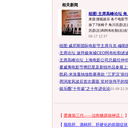
相关新闻
组图:主席高峰论坛 角
来源:搜狐娱乐 各个电影
放了7张椅子 角川历彦(左)
历彦(左)和阿布杜勒(右)
06-17 12:37
·
组图:威尼斯国际电影节主席马克-穆勒
·
主席论坛 迪拜媒体城CEO阿布杜勒述
·
主席高峰论坛 上海电影公司总裁任仲伦
·
夏威夷电影节携巨星及新锐作品参展上
·
凯莉-米洛戛纳放歌募善款 “三罗汉”前
·
周润发风波后首次露面 笑对张伟平的指
·
娱乐圈“十年鉴”之十年进化论
01-09 22:3