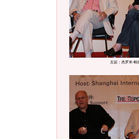
左起：杰罗米-帕