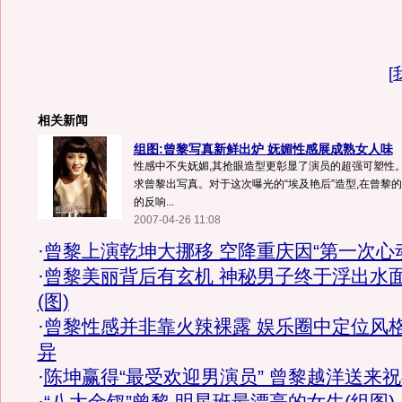
[
相关新闻
组图:曾黎写真新鲜出炉 妩媚性感展成熟女人味
性感中不失妩媚,其抢眼造型更彰显了演员的超强可塑性。
求曾黎出写真。对于这次曝光的“埃及艳后”造型,在曾黎
的反响...
2007-04-26 11:08
·
曾黎上演乾坤大挪移 空降重庆因“第一次心
·
曾黎美丽背后有玄机 神秘男子终于浮出水
(图)
·
曾黎性感并非靠火辣裸露 娱乐圈中定位风
异
·
陈坤赢得“最受欢迎男演员” 曾黎越洋送来