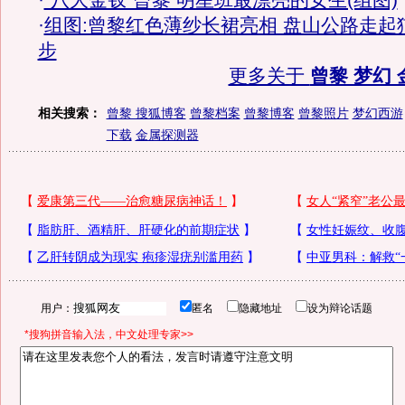
·
“八大金钗”曾黎 明星班最漂亮的女生(组图)
·
组图:曾黎红色薄纱长裙亮相 盘山公路走起
步
更多关于
曾黎 梦幻 
相关搜索：
曾黎 搜狐博客
曾黎档案
曾黎博客
曾黎照片
梦幻西游
下载
金属探测器
用户：
匿名
隐藏地址
设为辩论话题
*搜狗拼音输入法，中文处理专家>>