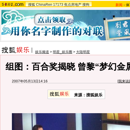
搜狐
ChinaRen
17173
焦点房地产
搜狗
新闻
-
体
娱乐频道
>
明星_娱乐圈
>
大陆明星
组图：百合奖揭晓 曾黎“梦幻金
2007年05月13日14:16
[
我来说
来源：搜狐娱乐