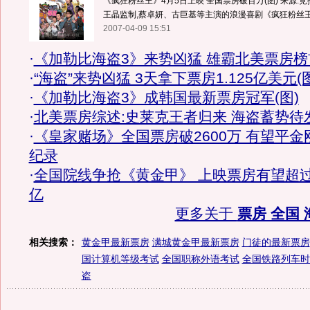
《疯狂粉丝王》4月5日上映 全国票房破百万(图) 来源:竞报
王晶监制,蔡卓妍、古巨基等主演的浪漫喜剧《疯狂粉丝王》
2007-04-09 15:51
·
《加勒比海盗3》来势凶猛 雄霸北美票房榜
·
“海盗”来势凶猛 3天拿下票房1.125亿美元(图
·
《加勒比海盗3》成韩国最新票房冠军(图)
·
北美票房综述:史莱克王者归来 海盗蓄势待
·
《皇家赌场》全国票房破2600万 有望平金
纪录
·
全国院线争抢《黄金甲》 上映票房有望超过
亿
更多关于
票房 全国 
相关搜索：
黄金甲最新票房
满城黄金甲最新票房
门徒的最新票房
国计算机等级考试
全国职称外语考试
全国铁路列车时
盗