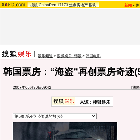
搜狐
ChinaRen
17173
焦点房地产
搜狗
新闻
-
体
娱乐频道
>
搜狐娱乐_韩娱
>
韩国电影
韩国票房：“海盗”再创票房奇迹(5月
2007年05月30日09:42
[
我来
来源：搜狐娱乐