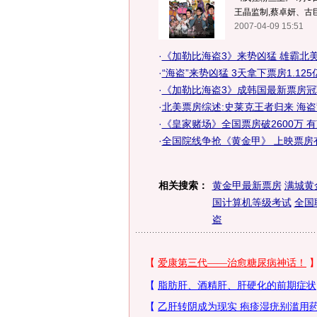
王晶监制,蔡卓妍、古
2007-04-09 15:51
·
《加勒比海盗3》来势凶猛 雄霸北
·
“海盗”来势凶猛 3天拿下票房1.125
·
《加勒比海盗3》成韩国最新票房冠军
·
北美票房综述:史莱克王者归来 海
·
《皇家赌场》全国票房破2600万 
·
全国院线争抢《黄金甲》 上映票房
相关搜索：
黄金甲最新票房
满城黄
国计算机等级考试
全国
盗