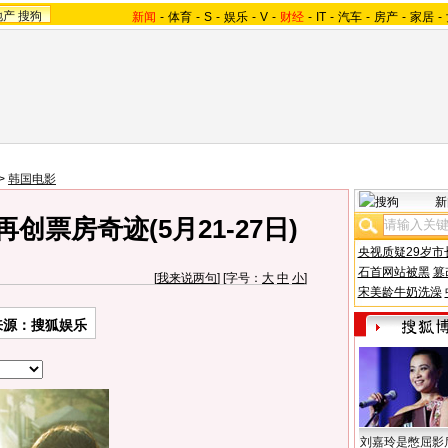
地产
搜狗
新闻
-
体育
-
S
-
娱乐
-
V
-
财经
-
IT
-
汽车
-
房产
-
家居
-
>
韩国电影
新
创票房奇迹(5月21-27日)
央视质疑29岁市
石首网站被黑
篡
[
我来说两句
] [字号：
大
中
小
]
宋美龄牛奶洗澡
来源：搜狐娱乐
刘嘉玲是憋屈影