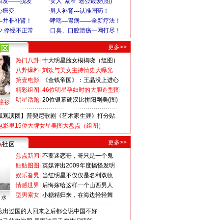
更多>>
热门八卦
|
十大明星脸女模揭晓（组图）
八卦爆料
|
刘欢与美女主持情史大曝光
第壹电影
|
《金钱帝国》：王晶没上进心
精彩组图
|
46位明星孕妇时的大胆造型图
明星话题
|
20位银幕硬汉比拼阳刚美(图)
撞衫
狐观演团】普契尼歌剧《艺术家生涯》打分贴
电影里15位大牌女星美图大盘点（组图）
更多>>
焦点新闻
|
不要迷恋哥，哥只是一个鬼
贴贴图图
|
英媒评出2009年度搞怪发明
娱乐旮旯
|
当红明星不仅仅是名利双收
情感世界
|
后悔嫁给这样一个山西男人
型男索女
|
小糖精归来，在海边轻轻舞
口水
么出过国的人回来之后都会说中国不好