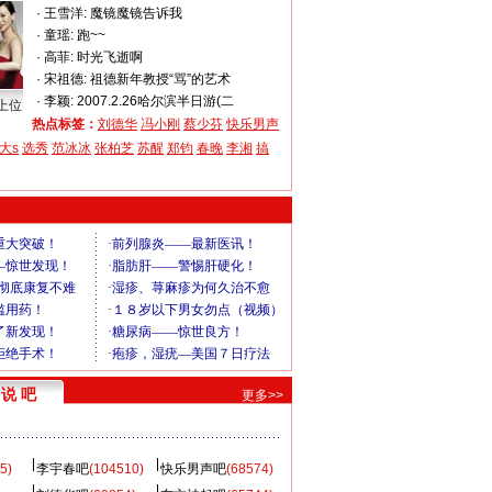
·
王雪洋:
魔镜魔镜告诉我
·
童瑶:
跑~~
·
高菲:
时光飞逝啊
·
宋祖德:
祖德新年教授“骂”的艺术
·
李颖:
2007.2.26哈尔滨半日游(二
上位
热点标签：
刘德华
冯小刚
蔡少芬
快乐男声
大s
选秀
范冰冰
张柏芝
苏醒
郑钧
春晚
李湘
搞
说 吧
更多>>
5)
李宇春吧
(104510)
快乐男声吧
(68574)