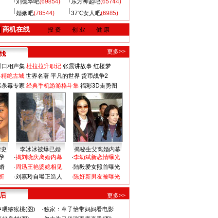
刘德华吧
(69854)
东方神起吧
(65744)
婚姻吧
(78544)
37℃女人吧
(6985)
商机在线
|
投 资
创 业
健 康
更多>>
对口相声集
杜拉拉升职记
张震讲故事
红楼梦
-精绝古城
世界名著
平凡的世界
货币战争2
毒杀毒专家
经典手机游游格斗集
福彩3D走势图
情史
李冰冰被爆已婚
揭秘生父离婚内幕
孕
·
揭刘晓庆离婚内幕
·
李幼斌新恋情曝光
婚
·
周迅王艳婆媳相见
·
陆毅爱女照首曝光
折
·
刘嘉玲自曝正造人
·
陈好新男友被曝光
 后
更多>>
喂猕猴桃(图)
·
独家：章子怡带妈妈看电影