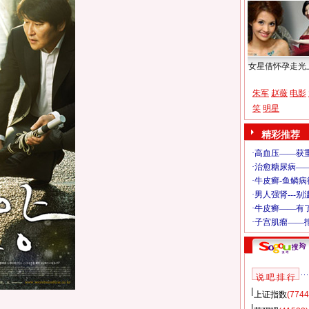
女星借怀孕走光
朱军
赵薇
电影
笑
明星
精彩推荐
说 吧 排 行
上证指数
(7744