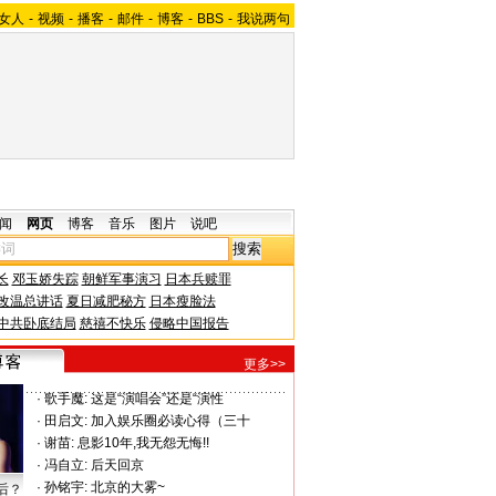
女人
-
视频
-
播客
-
邮件
-
博客
-
BBS
-
我说两句
闻
网页
博客
音乐
图片
说吧
长
邓玉娇失踪
朝鲜军事演习
日本兵赎罪
改温总讲话
夏日减肥秘方
日本瘦脸法
中共卧底结局
慈禧不快乐
侵略中国报告
更多>>
·
歌手魔:
这是“演唱会”还是“演性
·
田启文:
加入娱乐圈必读心得（三十
·
谢苗:
息影10年,我无怨无悔!!
·
冯自立:
后天回京
·
孙铭宇:
北京的大雾~
后？