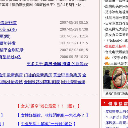
·
陈慧琳产后恢复
巨基等主演的浪漫喜剧《疯狂粉丝王》已在4月5日上映...
·
殷桃街头休闲装
·
范冰冰红地毯
·
姚晨与老公素
美票房榜首
2007-05-29 08:15
·
日军竟拿战俘
亿美元(图)
·
盘点网坛大腕
2007-05-29 07:38
·
美女办公室遭
(图)
2007-05-28 11:14
·
《Nobody》
盗蓄势待发
2007-05-21 11:15
·
搜狐娱乐招聘
有望平金刚纪录
2007-02-02 08:15
·
台北电玩展靓丽S
有望超过4亿
2006-09-25 10:23
·
《变形金刚
更多关于
票房 全国 海盗
的新闻>>
·
王岳伦爆李
金甲最新票房
门徒的最新票房
黄金甲目前票房
全
职称外语考试
全国铁路列车时刻表
回到清朝当海
新版“西游”绝
健 康 指 南