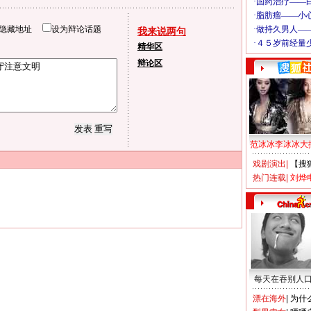
隐藏地址
设为辩论话题
我来说两句
精华区
辩论区
范冰冰李冰冰大
戏剧演出
|
【搜
热门连载
|
刘烨
每天在吞别人
漂在海外
|
为什