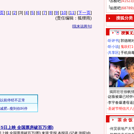
苏醒吧
(41523)
贴图吧
(68789)
页
] [
1
] [
2
] [3] [
4
] [
5
] [
6
] [
7
] [
8
] [
9
] [
10
] [
11
] [
下一页
]
(责任编辑：狐狸雨)
搜狐分类
[
我来说两句
]
·
听评书
|
郭德纲
·
听小说
|
鬼吹灯1
·
共享区
|
手机病
揭田壮壮徐帆
·
赵薇被爆已经怀
·
李宇春爆遭母逼
·
圣诞节明信片八
茶 余 饭
5日上映 全国票房破百万(图)
·
何炅获地产大亨
映 全国票房破百万(图) 来源:竞报 本报讯 (记者 张暄)由