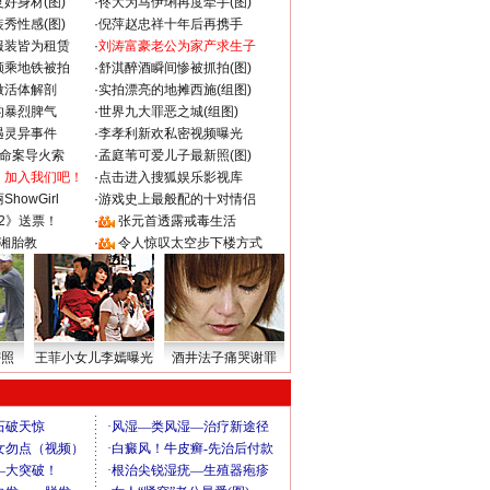
好身材(图)
·
佟大为马伊琍再度牵手(图)
秀性感(图)
·
倪萍赵忠祥十年后再携手
服装皆为租赁
·
刘涛富豪老公为家产求生子
颜乘地铁被拍
·
舒淇醉酒瞬间惨被抓拍(图)
做活体解剖
·
实拍漂亮的地摊西施(组图)
的暴烈脾气
·
世界九大罪恶之城(组图)
遇灵异事件
·
李孝利新欢私密视频曝光
成命案导火索
·
孟庭苇可爱儿子最新照(图)
：加入我们吧！
·
点击进入搜狐娱乐影视库
howGirl
·
游戏史上最般配的十对情侣
2》送票！
·
张元首透露戒毒生活
湘胎教
·
令人惊叹太空步下楼方式
密照
王菲小女儿李嫣曝光
酒井法子痛哭谢罪