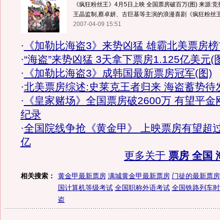
《疯狂粉丝王》4月5日上映 全国票房破百万(图) 来源:竞报
王晶监制,蔡卓妍、古巨基等主演的浪漫喜剧《疯狂粉丝王》
2007-04-09 15:51
·
《加勒比海盗3》来势凶猛 雄霸北美票房榜
·
“海盗”来势凶猛 3天拿下票房1.125亿美元(图
·
《加勒比海盗3》成韩国最新票房冠军(图)
·
北美票房综述:史莱克王者归来 海盗蓄势待
·
《皇家赌场》全国票房破2600万 有望平金
纪录
·
全国院线争抢《黄金甲》 上映票房有望超过
亿
更多关于
票房 全国 
相关搜索：
黄金甲最新票房
满城黄金甲最新票房
门徒的最新票房
国计算机等级考试
全国职称外语考试
全国铁路列车时
盗