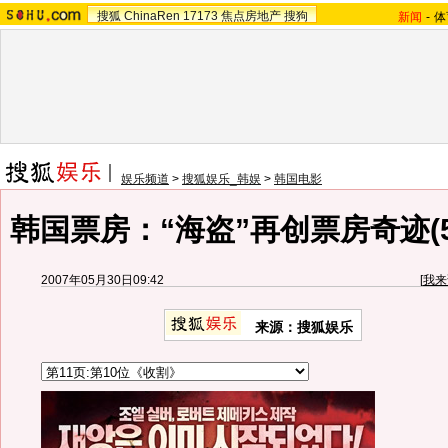
搜狐
ChinaRen
17173
焦点房地产
搜狗
新闻
-
体
娱乐频道
>
搜狐娱乐_韩娱
>
韩国电影
韩国票房：“海盗”再创票房奇迹(5月
2007年05月30日09:42
[
我来
来源：搜狐娱乐