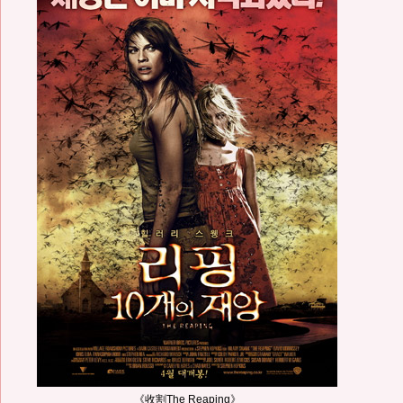
《收割The Reaping》