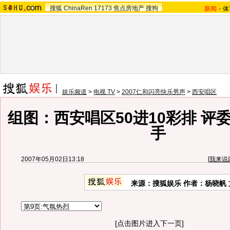
搜狐
ChinaRen
17173
焦点房地产
搜狗
新闻
-
体
娱乐频道
>
电视 TV
>
2007仁和闪亮快乐男声
>
西安唱区
组图：西安唱区50进10彩排 评
手
2007年05月02日13:18
[
我来说
来源：搜狐娱乐 作者：杨晓帆 
[点击图片进入下一页]