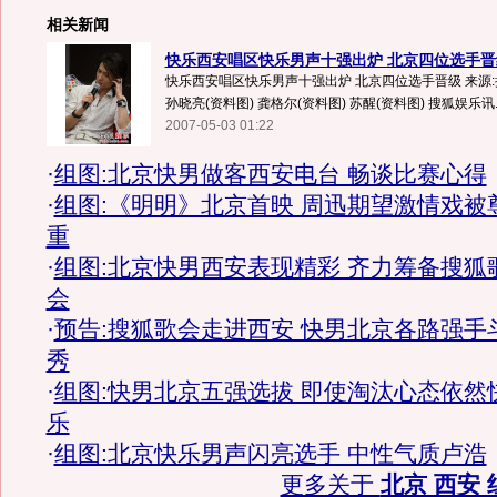
相关新闻
快乐西安唱区快乐男声十强出炉 北京四位选手晋
快乐西安唱区快乐男声十强出炉 北京四位选手晋级 来源:搜
孙晓亮(资料图) 龚格尔(资料图) 苏醒(资料图) 搜狐娱乐讯..
2007-05-03 01:22
·
组图:北京快男做客西安电台 畅谈比赛心得
·
组图:《明明》北京首映 周迅期望激情戏被
重
·
组图:北京快男西安表现精彩 齐力筹备搜狐
会
·
预告:搜狐歌会走进西安 快男北京各路强手
秀
·
组图:快男北京五强选拔 即使淘汰心态依然
乐
·
组图:北京快乐男声闪亮选手 中性气质卢浩
更多关于
北京 西安 