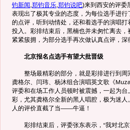
钧新闻
,
郑钧音乐
,
郑钧说吧
)
来到西安的评委
表现出了极其专业的态度，为每位选手进行
的点评，听到动情处，还和着选手的演唱打
投入。彩排结束后，黑楠也并未匆忙离去，
紧紧簇拥，为部分选手再次做认真点评，深
北京报名点选手有望大批晋级
整场最精彩的部分，就是彩排进行到周
龚格尔、闫玮、杨沐组合演唱英文歌《Muz
评委和在场工作人员顿时被震撼，一起为台
彩，尤其龚格尔全新的黑人唱腔，极为迷人
人的评价直截了当——牛逼！
彩排结束后，评委张东表示，“我对北京