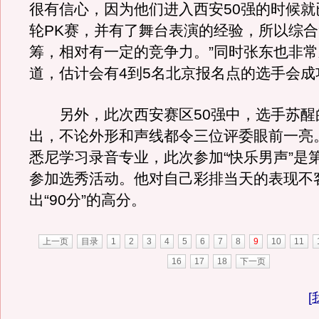
很有信心，因为他们进入西安50强的时候就
轮PK赛，并有了舞台表演的经验，所以综
筹，相对有一定的竞争力。”同时张东也非
道，估计会有4到5名北京报名点的选手会成
另外，此次西安赛区50强中，选手苏醒
出，不论外形和声线都令三位评委眼前一亮
悉尼学习录音专业，此次参加“快乐男声”是
参加选秀活动。他对自己彩排当天的表现不
出“90分”的高分。
上一页
目录
1
2
3
4
5
6
7
8
9
10
11
16
17
18
下一页
[