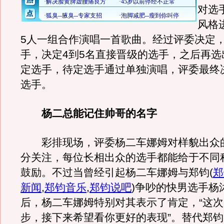
对选
风格
5人一组合作演唱一首歌曲。经过评委决定
手，决定4到5名直接晋级的选手，之后再选
定选手，待定选手通过单独演唱，评委最终决
选手。
杨二总能记住帅哥的名字
彩排现场，评委杨二车娜姆对样貌出众
分关注，每位长相出众的选手都能给于不同
鼓励。不过当曾经引起杨二车娜姆与郑钧
(
郑
新闻
,
郑钧音乐
,
郑钧说吧
)
争吵的快男选手杨
后，杨二车娜姆特别对其表示了肯定，“这
步，接下来希望看你更好的表现”。替代郑钧