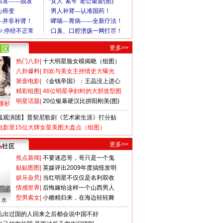
更多>>
热门八卦
|
十大明星脸女模揭晓（组图）
八卦爆料
|
刘欢与美女主持情史大曝光
第壹电影
|
《金钱帝国》：王晶没上进心
精彩组图
|
46位明星孕妇时的大胆造型图
明星话题
|
20位银幕硬汉比拼阳刚美(图)
撞衫
狐观演团】普契尼歌剧《艺术家生涯》打分贴
电影里15位大牌女星美图大盘点（组图）
更多>>
焦点新闻
|
不要迷恋哥，哥只是一个鬼
贴贴图图
|
英媒评出2009年度搞怪发明
娱乐旮旯
|
当红明星不仅仅是名利双收
情感世界
|
后悔嫁给这样一个山西男人
型男索女
|
小糖精归来，在海边轻轻舞
口水
么出过国的人回来之后都会说中国不好