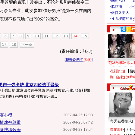
手苏醒的表现非常突出，不论外形和声线都令三
习录音专业，此次参加“快乐男声”是第一次在国内
现不客气地打出“90分”的高分。
6
7
8
9
10
11
12
13
14
15
17
18
下一页
(责任编辑：张少)
[
我来说两句
(3条)
]
范冰冰李冰冰大
戏剧演出
|
【搜
热门连载
|
刘烨
男声十强出炉 北京四位选手晋级
强出炉 北京四位选手晋级 来源:搜狐娱乐 张琪(资料图)
资料图) 苏醒(资料图) 搜狐娱乐讯...
比赛心得
2007-04-25 17:08
每天在吞别人
激情戏被尊重
2007-04-25 07:42
筹备搜狐歌会
2007-04-23 17:54
漂在海外
|
为什