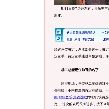
5月1日晚7点钟左右，快乐男声西
彩排。
经过评委决定，淘汰部分选手，决定
定选手，待定选手通过单独演唱，评
杨二总能记住帅哥的名字
彩排现场，评委杨二车娜姆对样貌
都能给于不同程度的肯定和鼓励。不
闻
,
郑钧音乐
,
郑钧说吧
)
争吵的快男选
定，“这次的表现很有进步，接下来