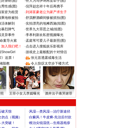
好身材(图)
·
佟大为马伊琍再度牵手(图)
秀性感(图)
·
倪萍赵忠祥十年后再携手
服装皆为租赁
·
刘涛富豪老公为家产求生子
颜乘地铁被拍
·
舒淇醉酒瞬间惨被抓拍(图)
做活体解剖
·
实拍漂亮的地摊西施(组图)
的暴烈脾气
·
世界九大罪恶之城(组图)
遇灵异事件
·
李孝利新欢私密视频曝光
成命案导火索
·
孟庭苇可爱儿子最新照(图)
：加入我们吧！
·
点击进入搜狐娱乐影视库
howGirl
·
游戏史上最般配的十对情侣
2》送票！
·
张元首透露戒毒生活
湘胎教
·
令人惊叹太空步下楼方式
密照
王菲小女儿李嫣曝光
酒井法子痛哭谢罪