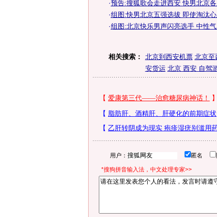
·
预告:搜狐歌会走进西安 快男北京
·
组图:快男北京五强选拔 即使淘汰
·
组图:北京快乐男声闪亮选手 中性
相关搜索：
北京到西安机票
北京至
安货运
北京 西安 自驾
用户：
匿名
*搜狗拼音输入法，中文处理专家>>