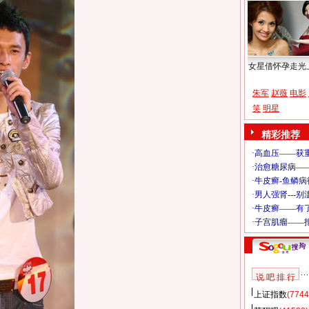
女星借怀孕走光
朱军
赵薇
电影
笑
明星
精彩推荐
说 吧 排 行
上证指数
(7744