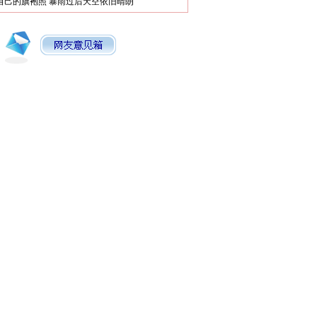
自己的旗袍照
暴雨过后天空依旧晴朗