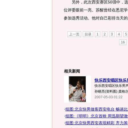
另外，此次西安赛区50强中，选
位评委眼前一亮。苏醒曾经在悉尼学
参加选秀活动。他对自己彩排当天的表
上一页
目录
1
2
3
4
5
16
相关新闻
快乐西安唱区快乐
快乐西安唱区快乐男声十
孙晓亮(资料图) 龚格尔(
2007-05-03 01:22
·
组图:北京快男做客西安电台 畅谈
·
组图:《明明》北京首映 周迅期望
·
组图:北京快男西安表现精彩 齐力