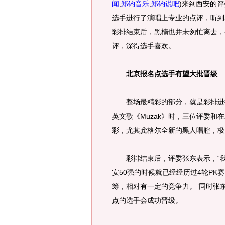
闻
,
郑钧音乐
,
郑钧说吧
)
来到西安的评
选手进行了演唱上专业的点评，听到
彩排结束后，黑楠也并未匆忙离去，
评，深得选手喜欢。
北京报名点选手有望大批晋级
整场最精彩的部分，就是彩排进行
英文歌《Muzak》时，三位评委
彩，尤其龚格尔全新的黑人唱腔，极
彩排结束后，评委张东表示，“我
安50强的时候就已经经历过4轮P
筹，相对有一定的竞争力。”同时张
点的选手会成功晋级。