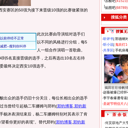
苏醒吧
(41523)
贴图吧
(68789)
安赛区的50强为接下来晋级10强的比赛做紧张的
搜狐分类
此次比赛由导演组对选手们
·
听评书
|
郭德纲
以不同的风格进行分组，每5
·
听小说
|
鬼吹灯1
人一组合作演唱一首歌曲。
·
共享区
|
手机病
4到5名直接晋级的选手，之后再选出10名左右待
委最终决定西安10强选手。
揭田壮壮徐帆
·
赵薇被爆已经怀
出众的选手仍旧十分关注，每位长相出众的选手
·
李宇春爆遭母逼
·
圣诞节明信片八
过当曾经引起杨二车娜姆与郑钧
(
郑钧博客
,
郑钧新
手杨沐表演结束后，杨二车娜姆特别对其表示了肯
茶 余 饭
希望看你更好的表现”。替代郑钧
(
郑钧博客
,
郑钧新
·
何炅获地产大亨