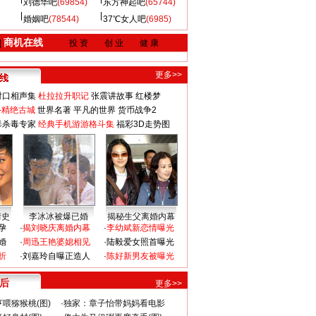
刘德华吧
(69854)
东方神起吧
(65744)
婚姻吧
(78544)
37℃女人吧
(6985)
商机在线
|
投 资
创 业
健 康
更多>>
对口相声集
杜拉拉升职记
张震讲故事
红楼梦
-精绝古城
世界名著
平凡的世界
货币战争2
毒杀毒专家
经典手机游游格斗集
福彩3D走势图
情史
李冰冰被爆已婚
揭秘生父离婚内幕
孕
·
揭刘晓庆离婚内幕
·
李幼斌新恋情曝光
婚
·
周迅王艳婆媳相见
·
陆毅爱女照首曝光
折
·
刘嘉玲自曝正造人
·
陈好新男友被曝光
 后
更多>>
喂猕猴桃(图)
·
独家：章子怡带妈妈看电影