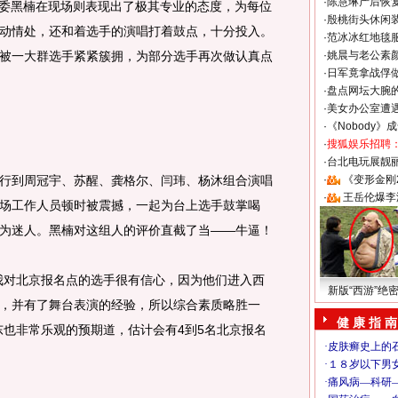
·
陈慧琳产后恢复
委黑楠在现场则表现出了极其专业的态度，为每位
·
殷桃街头休闲装
动情处，还和着选手的演唱打着鼓点，十分投入。
·
范冰冰红地毯
被一大群选手紧紧簇拥，为部分选手再次做认真点
·
姚晨与老公素
·
日军竟拿战俘
·
盘点网坛大腕
·
美女办公室遭
·
《Nobody》
·
搜狐娱乐招聘
·
台北电玩展靓丽S
到周冠宇、苏醒、龚格尔、闫玮、杨沐组合演唱
·
《变形金刚
·
王岳伦爆李
和在场工作人员顿时被震撼，一起为台上选手鼓掌喝
为迷人。黑楠对这组人的评价直截了当——牛逼！
对北京报名点的选手很有信心，因为他们进入西
新版“西游”绝
K赛，并有了舞台表演的经验，所以综合素质略胜一
健 康 指 南
东也非常乐观的预期道，估计会有4到5名北京报名