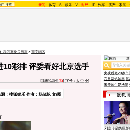
地产
搜狗
新闻
-
体育
-
S
-
娱乐
-
V
-
财经
-
IT
-
汽车
-
房产
-
家居
-
07仁和闪亮快乐男声
>
西安唱区
新
进10彩排 评委看好北京选手
央视质疑29岁市
石首网站被黑
篡
[
我来说两句
(3)
] [字号：
大
中
小
]
宋美龄牛奶洗澡
来源：搜狐娱乐 作者：杨晓帆 文/图
]
刘嘉玲是憋屈影