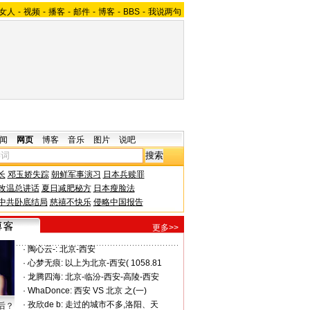
女人
-
视频
-
播客
-
邮件
-
博客
-
BBS
-
我说两句
闻
网页
博客
音乐
图片
说吧
长
邓玉娇失踪
朝鲜军事演习
日本兵赎罪
改温总讲话
夏日减肥秘方
日本瘦脸法
中共卧底结局
慈禧不快乐
侵略中国报告
更多>>
·
陶心云-:
北京-西安
·
心梦无痕:
以上为北京-西安( 1058.81
·
龙腾四海:
北京-临汾-西安-高陵-西安
·
WhaDonce:
西安 VS 北京 之(一)
·
孜欣de b:
走过的城市不多,洛阳、天
后？