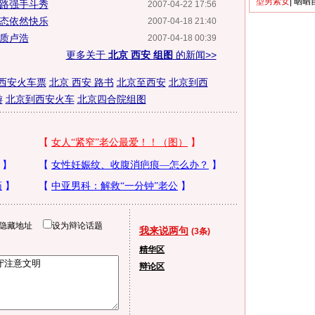
型男索女
|
晒晒
各路强手斗秀
2007-04-22 17:56
心态依然快乐
2007-04-18 21:40
气质卢浩
2007-04-18 00:39
更多关于
北京 西安 组图
的新闻>>
西安火车票
北京 西安 路书
北京至西安
北京到西
游
北京到西安火车
北京四合院组图
隐藏地址
设为辩论话题
我来说两句
(3条)
精华区
辩论区