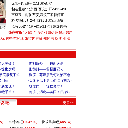
·
无邪-搜:
回家(二)北京-西安
·
相逢北戴:
北京西-西安加开A495/496
·
至尊宝-:
北京,西安,武汉三家律师事
·
桥·空间:
5月2号,T231,北京西r西安
·
老马识途:
北京--西安自驾车旅游路书
上位
热点标签：
刘德华
冯小刚
蔡少芬
快乐男声
大s
选秀
范冰冰
张柏芝
苏醒
郑钧
春晚
李湘
搞
说 吧
更多>>
5)
李宇春吧
(104510)
快乐男声吧
(68574)