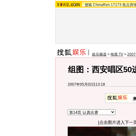
搜狐
ChinaRen
17173
焦点房
娱乐频道
>
电视 TV
>
20
组图：西安唱区50
2007年05月02日13:18
[点击图片进入下一页