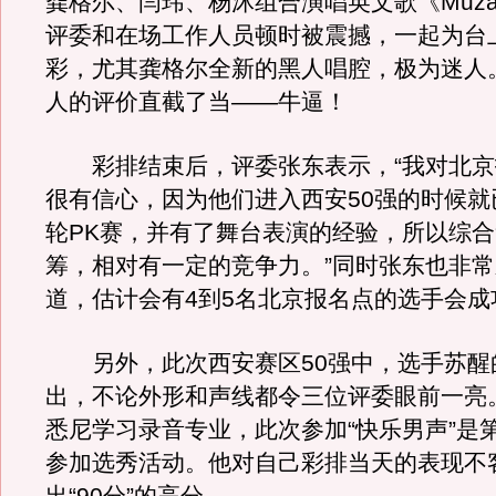
龚格尔、闫玮、杨沐组合演唱英文歌《Muz
评委和在场工作人员顿时被震撼，一起为台
彩，尤其龚格尔全新的黑人唱腔，极为迷人
人的评价直截了当——牛逼！
彩排结束后，评委张东表示，“我对北京
很有信心，因为他们进入西安50强的时候就
轮PK赛，并有了舞台表演的经验，所以综
筹，相对有一定的竞争力。”同时张东也非
道，估计会有4到5名北京报名点的选手会成
另外，此次西安赛区50强中，选手苏醒
出，不论外形和声线都令三位评委眼前一亮
悉尼学习录音专业，此次参加“快乐男声”是
参加选秀活动。他对自己彩排当天的表现不