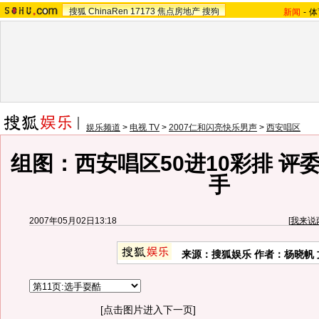
搜狐
ChinaRen
17173
焦点房地产
搜狗
新闻
-
体
娱乐频道
>
电视 TV
>
2007仁和闪亮快乐男声
>
西安唱区
组图：西安唱区50进10彩排 评
手
2007年05月02日13:18
[
我来说
来源：搜狐娱乐 作者：杨晓帆 
[点击图片进入下一页]