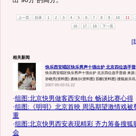
出“90分”的高分。
上一页
目录
1
2
3
4
5
6
7
8
9
10
11
16
17
18
下一页
[
相关新闻
快乐西安唱区快乐男声十强出炉 北京四位选手晋
快乐西安唱区快乐男声十强出炉 北京四位选手晋级 来源:搜
孙晓亮(资料图) 龚格尔(资料图) 苏醒(资料图) 搜狐娱乐讯..
2007-05-03 01:22
·
组图:北京快男做客西安电台 畅谈比赛心得
·
组图:《明明》北京首映 周迅期望激情戏被
重
·
组图:北京快男西安表现精彩 齐力筹备搜狐
会