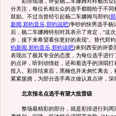
彩排现场，评委杨二车娜姆对样貌出众
分关注，每位长相出众的选手都能给于不同
鼓励。不过当曾经引起杨二车娜姆与郑钧
(
郑
新闻
,
郑钧音乐
,
郑钧说吧
)
争吵的快男选手杨
后，杨二车娜姆特别对其表示了肯定，“这
步，接下来希望看你更好的表现”。替代郑钧
钧新闻
,
郑钧音乐
,
郑钧说吧
)
来到西安的评委
表现出了极其专业的态度，为每位选手进行
的点评，听到动情处，还和着选手的演唱打
投入。彩排结束后，黑楠也并未匆忙离去，
紧紧簇拥，为部分选手再次做认真点评，深
北京报名点选手有望大批晋级
整场最精彩的部分，就是彩排进行到周