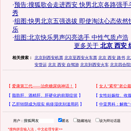
·
预告:搜狐歌会走进西安 快男北京各路强手
秀
·
组图:快男北京五强选拔 即使淘汰心态依然
乐
·
组图:北京快乐男声闪亮选手 中性气质卢浩
更多关于
北京 西安 
相关搜索：
北京到西安机票
北京至西安火车票
北京 西安 路书
北
安货运
北京 西安 自驾游
北京到西安火车
北京四合院
用户：
匿名
隐藏地址
设为辩论话题
*搜狗拼音输入法，中文处理专家>>