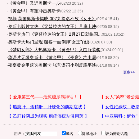
·
《黄金甲》又近奥斯卡一步
(02/23 20:32)
·
《黄金甲》有望冲击奥斯卡
(02/22 12:35)
·
视频:英国奥斯卡揭晓 007九提名不敌《女王》
(02/14 15:41)
·
奥斯卡影片大热 《穿普拉达的女王》月底上映
(02/05 08:15)
·
奥斯卡热门《穿普拉达的女王》2月27日驾临国...
(02/02 13:52)
·
奥斯卡大热门呈现 赌客一面倒押“女王”(图)
(01/26 07:30)
·
《梦幻女郎》大热奥斯卡 《黄金甲》入围服装奖
(01/24 09:01)
·
华语片无缘奥斯卡 《黄金甲》《夜宴》均出局
(01/19 08:29)
·
夜宴黄金甲落选奥斯卡 张艺谋冯小刚反应平淡
(01/18 08:14)
更多>>
用户：
匿名
隐藏地址
设为辩论话题