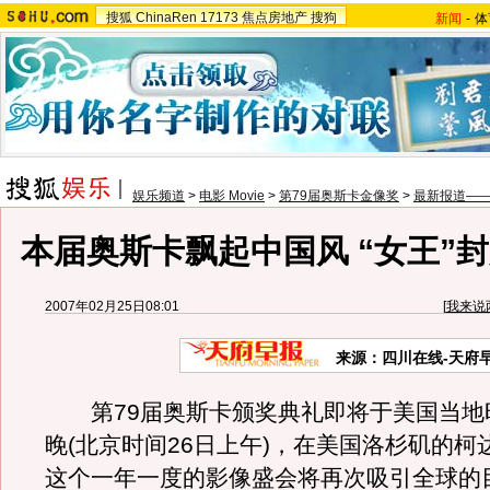
搜狐
ChinaRen
17173
焦点房地产
搜狗
新闻
-
体
娱乐频道
>
电影 Movie
>
第79届奥斯卡金像奖
>
最新报道——
本届奥斯卡飘起中国风 “女王”
2007年02月25日08:01
[
我来说
来源：四川在线-天府
第79届奥斯卡颁奖典礼即将于美国当地时
晚(北京时间26日上午)，在美国洛杉矶的柯
这个一年一度的影像盛会将再次吸引全球的