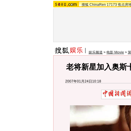
搜狐
ChinaRen
17173
焦点房
娱乐频道
>
电影 Movie
>
第
老将新星加入奥斯
2007年01月24日10:18