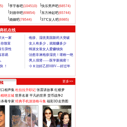
5)
李宇春吧
(104510)
快乐男声吧
(68574)
刘德华吧
(69854)
东方神起吧
(65744)
婚姻吧
(78544)
37℃女人吧
(6985)
商机在线
更多>>
对口相声集
杜拉拉升职记
张震讲故事
红楼梦
-精绝古城
世界名著
平凡的世界
货币战争2
毒杀毒专家
经典手机游游格斗集
福彩3D走势图