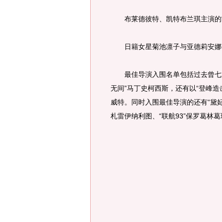
布莱德彼特、凯特布兰琪主演的“火
日籍女星菊池凛子与亚德莉安娜
最佳导演入围名单包括过去曾七度
无间”马丁史柯西斯，还有以“登峰造
威特。同时入围最佳导演的还有“黛妃
札雷伊纳利图、“联航93”保罗葛林