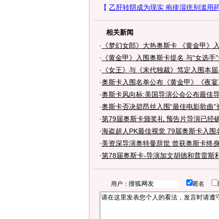
相关新闻
·
《梦幻女郎》大热奥斯卡 《黄金甲》
·
《黄金甲》入围奥斯卡提名 与“女选手
·
《女王》与《末代独裁》笃定入围本届
·
奥斯卡入围名单公布《黄金甲》《夜宴
·
奥斯卡风向标:美国导演公会公布最佳
·
奥斯卡否决碧昂丝入围“最佳电影歌曲”
·
第79届奥斯卡颁奖礼 预告片导演已经确
·
海盗超人PK最佳视觉 79届奥斯卡入围
·
美资深导演奥特曼辞世 曾获奥斯卡终
·
第78届奥斯卡-导演加文胡德和普雷斯
用户：
匿名