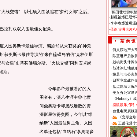
线交错”，以七项入围紧追在“梦幻女郎”之后。
揭田壮壮徐帆
·
赵薇被爆已经怀
·
李宇春爆遭母逼
巴拉扎双双入围最佳女配角。
·
圣诞节明信片八
茶 余 饭
入围奥斯卡最佳导演、编剧却从未获奖的“神鬼
·
何炅获地产大亨
击”获奥斯卡最佳导演的“来自硫磺岛的信”克林伊斯
·
陈慧琳产后恢复
·
殷桃街头休闲装
与女皇”史蒂芬佛瑞尔斯、“火线交错”阿利安卓岗
·
范冰冰红地毯
葛瑞斯。
·
姚晨与老公素
·
日军竟拿战俘
·
盘点网坛大腕
今年影帝最被看好的入
·
美女办公室遭
围者有，演艺生涯中曾七度
·
《Nobody》
·
搜狐娱乐招聘
问鼎奥斯卡却屡战屡败的资
·
台北电玩展靓丽S
深影星彼得奥图，今年以“维
·
《变形金刚
纳斯”入围最佳男主角。入围
·
王岳伦爆李
名单还包括“血钻石”李奥纳多