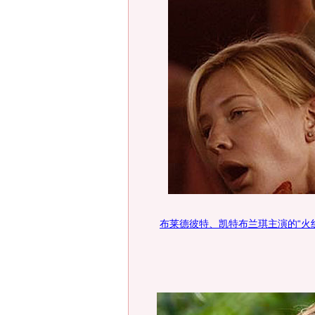
布莱德彼特、凯特布兰琪主演的“火