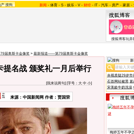
地产
搜狗
新闻
-
体育
-
S
-
娱乐
-
V
-
财经
-
IT
-
汽车
-
房产
-
家居
-
搜狐博客玩弄
79届奥斯卡金像奖
>
最新报道——第79届奥斯卡金像奖
新
卡提名战 颁奖礼一月后举行
央视质疑29岁市
石首网站被黑
篡
[
我来说两句
] [字号：
大
中
小
]
宋美龄牛奶洗澡
来源：中国新闻网 作者：贾国荣
梅婷五年不孕