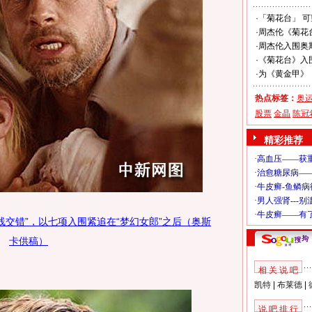
·
「菊花台」 
·
周杰伦《菊花台
·
周杰伦入围奥
·
《菊花台》入围
·
为《黄金甲》《
热点标签：
奥
股票
金晶
陈冠
精彩推荐
线交错”，以七项入围紧追在“梦幻女郎”之后（奥斯
卡供稿）
相 关 说 吧
凯特
|
布莱德
|
说 吧 排 行