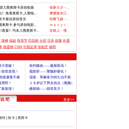
可望入围奥斯卡原创歌曲
徐家大少－..
》角逐奥斯卡,入围电...
摩虞族木江..
斯卡最佳原创音乐
轻舞飞扬－..
奥斯卡 参与原创电影...
ｍａｚｙｒ..
夜宴》均未入围奥斯卡...
在路上－搜..
运
珠峰
福娃
母亲节
印花税
火炬
日本
赵薇
外遇
希
谢霆锋
CNN
中国足球
张柏芝
姚明
说 吧
更多>>
彼特
|
狄卡
|
奥斯卡