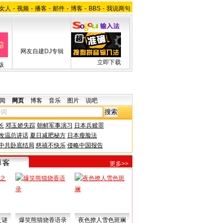
女人
-
视频
-
播客
-
邮件
-
博客
-
BBS
-
我说两句
网友自建DJ专辑
立即下载
版
闻
网页
博客
音乐
图片
说吧
长
邓玉娇失踪
朝鲜军事演习
日本兵赎罪
改温总讲话
夏日减肥秘方
日本瘦脸法
中共卧底结局
慈禧不快乐
侵略中国报告
更多>>
之谜
爆笑熊猫烧香语录
夜色撩人雪色斑斓