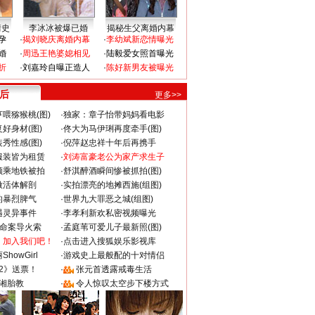
情史
李冰冰被爆已婚
揭秘生父离婚内幕
孕
·
揭刘晓庆离婚内幕
·
李幼斌新恋情曝光
婚
·
周迅王艳婆媳相见
·
陆毅爱女照首曝光
折
·
刘嘉玲自曝正造人
·
陈好新男友被曝光
 后
更多>>
喂猕猴桃(图)
·
独家：章子怡带妈妈看电影
好身材(图)
·
佟大为马伊琍再度牵手(图)
秀性感(图)
·
倪萍赵忠祥十年后再携手
服装皆为租赁
·
刘涛富豪老公为家产求生子
颜乘地铁被拍
·
舒淇醉酒瞬间惨被抓拍(图)
做活体解剖
·
实拍漂亮的地摊西施(组图)
的暴烈脾气
·
世界九大罪恶之城(组图)
遇灵异事件
·
李孝利新欢私密视频曝光
成命案导火索
·
孟庭苇可爱儿子最新照(图)
：加入我们吧！
·
点击进入搜狐娱乐影视库
howGirl
·
游戏史上最般配的十对情侣
2》送票！
·
张元首透露戒毒生活
湘胎教
·
令人惊叹太空步下楼方式