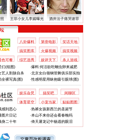
密照
王菲小女儿李嫣曝光
酒井法子痛哭谢罪
 坛
八卦爆料
第壹电影
笑话天地
搞笑图库
火爆视频
搞笑视频
秀色可餐
综艺选秀
娱评天下
杀人游戏
们(组图)
·
爆料:何洁欲吃蛔虫卵来减肥
女艺人割脉自杀
·
北京女白领钢管舞俱乐部实拍
全裸写真(图)
·
性感明星用昧抱吸引眼球(图)
娱乐旮旯
搞笑吧
闲聊区
体育星空
小宠当家
贴贴图图
我感到恶心
·
热裤女孩新西兰的圣诞节
滩图片日记
·
本山不来你还会看春晚吗
独身二十年
·
倚天屠龙记中杨逍的眼泪