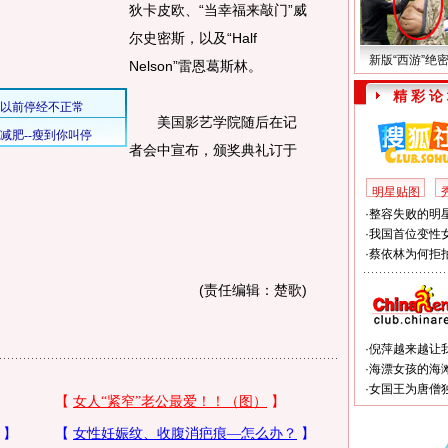
狄卡皮欧、“当幸福来敲门”威
尔史密斯，以及“Half
新版“西游”绝
Nelson”雷恩葛斯林。
精 彩 论
美国影艺学院随后在记
者会中宣布，颁奖典礼订于
明星贴图
·
整容失败的明星
·
我国首位变性
·
蔡依林为何拒拍
(责任编辑：楚歌)
·
倪萍越来越让
·
海漂女孩的海
·
女国王为唐僧