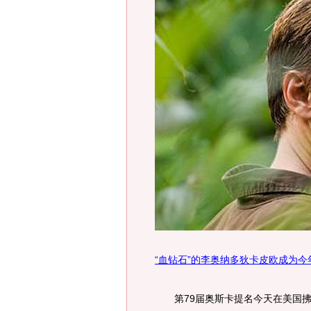
“血钻石”的李奥纳多狄卡皮欧成为
第79届奥斯卡提名今天在美国拂