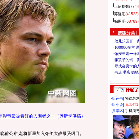
上证指数
(7744
苏醒吧
(41523)
贴图吧
(68789)
搜狐分类
|
·
听评书
|
郭德纲
·
听小说
|
鬼吹灯1
·
共享区
|
手机病
今年影帝最被看好的入围者之一（奥斯卡供稿）
晓前公布,老将新星加入夺奖大战最受瞩目。