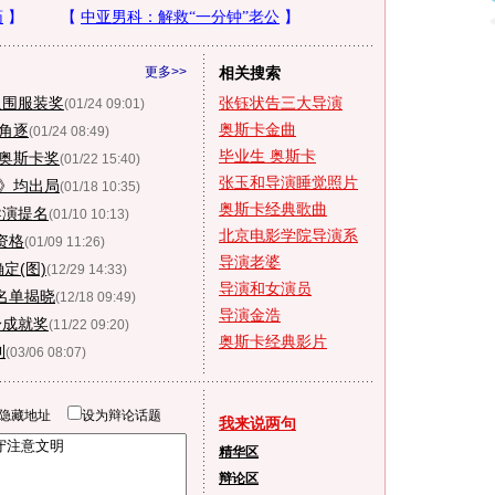
更多>>
相关搜索
入围服装奖
张钰状告三大导演
(01/24 09:01)
奥斯卡金曲
”角逐
(01/24 08:49)
毕业生 奥斯卡
奥斯卡奖
(01/22 15:40)
张玉和导演睡觉照片
》均出局
(01/18 10:35)
奥斯卡经典歌曲
导演提名
(01/10 10:13)
北京电影学院导演系
资格
(01/09 11:26)
导演老婆
定(图)
(12/29 14:33)
导演和女演员
名单揭晓
(12/18 09:49)
导演金浩
身成就奖
(11/22 09:20)
奥斯卡经典影片
利
(03/06 08:07)
隐藏地址
设为辩论话题
我来说两句
精华区
辩论区