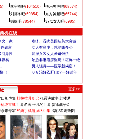
5)
李宇春吧
(104510)
快乐男声吧
(68574)
刘德华吧
(69854)
东方神起吧
(65744)
婚姻吧
(78544)
37℃女人吧
(6985)
商机在线
更多>>
对口相声集
杜拉拉升职记
张震讲故事
红楼梦
-精绝古城
世界名著
平凡的世界
货币战争2
毒杀毒专家
经典手机游游格斗集
福彩3D走势图