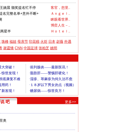
女王姚晨 颁奖提名忙不停
客官，您里..
提名完整名单+意外不断+
Ａｎｇｅｌ..
测
眯眼看世界..
博弈人生－..
:两星半
Ｈｏｔｅｌ..
运
珠峰
福娃
母亲节
印花税
火炬
日本
赵薇
外遇
希
谢霆锋
CNN
中国足球
张柏芝
姚明
说 吧
更多>>
里奥