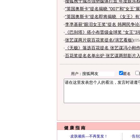
·
搜狐携十城市强势媒体打造 年度娱乐
·
"英国奥斯卡"提名揭晓 "007"和"女王"
·
“英国奥斯卡”提名即将揭晓 《女王》
·
李凖基获“眼泪女王奖”提名 韩网民争
·
《巴别塔》搭小布晋级金球奖 “女王”3
·
张艺谋两片获百花奖提名(演艺看板)
(05
·
《无极》落选百花提名 张艺谋冯小刚
·
百花奖提名名单出炉 张艺谋两部影片
用户：
匿名
健 康 指 南