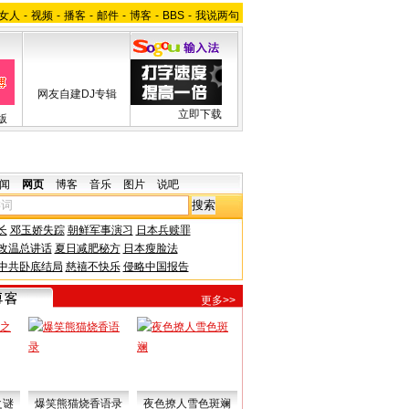
女人
-
视频
-
播客
-
邮件
-
博客
-
BBS
-
我说两句
网友自建DJ专辑
立即下载
版
闻
网页
博客
音乐
图片
说吧
长
邓玉娇失踪
朝鲜军事演习
日本兵赎罪
改温总讲话
夏日减肥秘方
日本瘦脸法
中共卧底结局
慈禧不快乐
侵略中国报告
更多>>
之谜
爆笑熊猫烧香语录
夜色撩人雪色斑斓