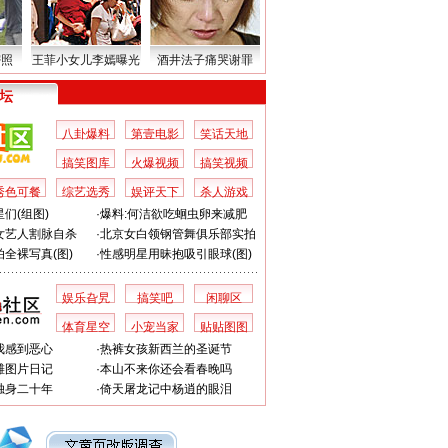
密照
王菲小女儿李嫣曝光
酒井法子痛哭谢罪
 坛
八卦爆料
第壹电影
笑话天地
搞笑图库
火爆视频
搞笑视频
秀色可餐
综艺选秀
娱评天下
杀人游戏
们(组图)
·
爆料:何洁欲吃蛔虫卵来减肥
女艺人割脉自杀
·
北京女白领钢管舞俱乐部实拍
全裸写真(图)
·
性感明星用昧抱吸引眼球(图)
娱乐旮旯
搞笑吧
闲聊区
体育星空
小宠当家
贴贴图图
我感到恶心
·
热裤女孩新西兰的圣诞节
滩图片日记
·
本山不来你还会看春晚吗
独身二十年
·
倚天屠龙记中杨逍的眼泪