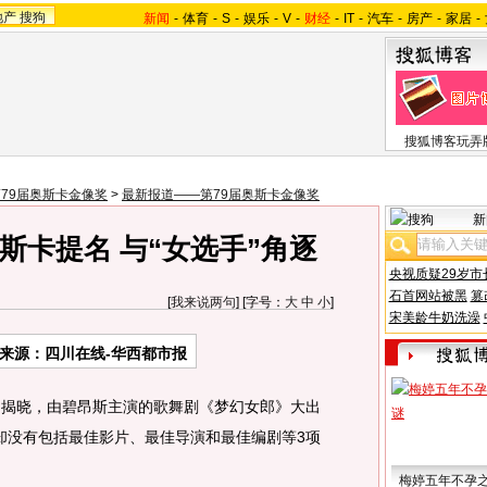
地产
搜狗
新闻
-
体育
-
S
-
娱乐
-
V
-
财经
-
IT
-
汽车
-
房产
-
家居
-
搜狐博客玩弄
79届奥斯卡金像奖
>
最新报道——第79届奥斯卡金像奖
新
斯卡提名 与“女选手”角逐
央视质疑29岁市
石首网站被黑
篡
[
我来说两句
] [字号：
大
中
小
]
宋美龄牛奶洗澡
来源：四川在线-华西都市报
揭晓，由碧昂斯主演的歌舞剧《梦幻女郎》大出
却没有包括最佳影片、最佳导演和最佳编剧等3项
梅婷五年不孕