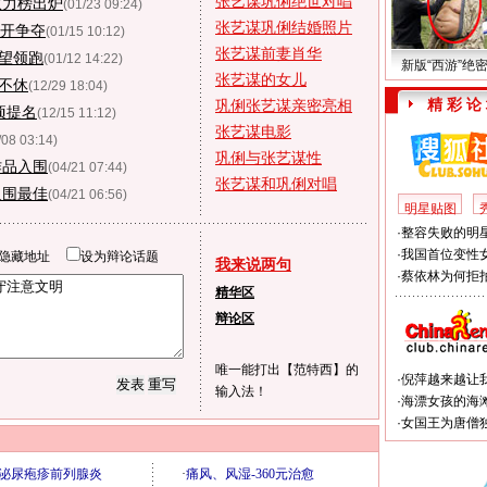
张艺谋巩俐绝世对唱
权力榜出炉
(01/23 09:24)
张艺谋巩俐结婚照片
展开争夺
(01/15 10:12)
张艺谋前妻肖华
有望领跑
(01/12 14:22)
新版“西游”绝
张艺谋的女儿
论不休
(12/29 18:04)
精 彩 论
巩俐张艺谋亲密亮相
项提名
(12/15 11:12)
张艺谋电影
/08 03:14)
巩俐与张艺谋性
作品入围
(04/21 07:44)
张艺谋和巩俐对唱
入围最佳
(04/21 06:56)
明星贴图
·
整容失败的明星
·
我国首位变性
隐藏地址
设为辩论话题
我来说两句
·
蔡依林为何拒拍
精华区
辩论区
唯一能打出【范特西】的
·
倪萍越来越让
输入法！
·
海漂女孩的海
·
女国王为唐僧