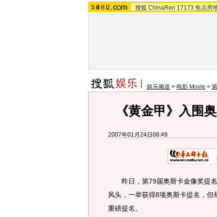
搜狐
ChinaRen
17173
焦点房
娱乐频道
>
电影 Movie
>
第
《黄金甲》入围奥
2007年01月24日08:49
昨日，第79届奥斯卡金像奖提名
风头，一举获得8项奥斯卡提名，但
重磅提名。