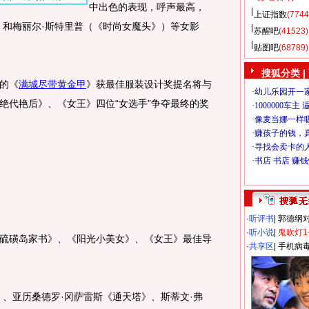
中出色的表现，呼声最高，
上证指数
(7744
）和梅丽尔·斯特里普（《时尚女魔头》）等女影
苏醒吧
(41523)
贴图吧
(68789)
搜狐分类
|
的《
满城尽带黄金甲
》获最佳服装设计奖提名将与
绝代艳后》、《女王》四位“女选手”争夺最终的奖
·
听评书
|
郭德纲
·
听小说
|
鬼吹灯1
磺岛家书》、《阳光小美女》、《女王》最佳导
·
共享区
|
手机病
亚历桑德罗·冈萨雷斯《通天塔》、斯蒂文·弗