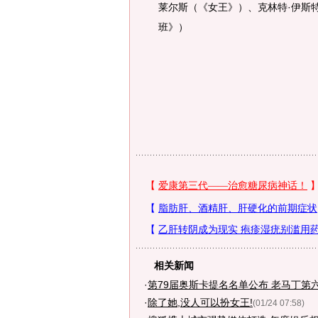
莱尔斯（《女王》）、克林特·伊斯
班》）
相关新闻
·
第79届奥斯卡提名名单公布 老马丁第
·
除了她,没人可以扮女王!
(01/24 07:58)