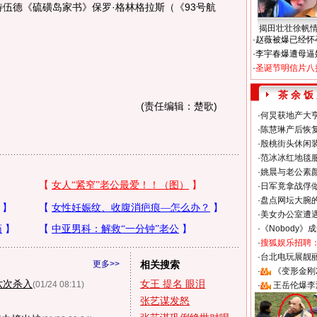
特伍德《硫磺岛家书》保罗·格林格拉斯（《93号航
揭田壮壮徐帆
·
赵薇被爆已经怀
·
李宇春爆遭母逼
·
圣诞节明信片八
茶 余 饭
(责任编辑：楚歌)
·
何炅获地产大亨
·
陈慧琳产后恢复
·
殷桃街头休闲装
·
范冰冰红地毯
·
姚晨与老公素
·
日军竟拿战俘
·
盘点网坛大腕
·
美女办公室遭
·
《Nobody》
·
搜狐娱乐招聘
·
台北电玩展靓丽S
更多>>
相关搜索
·
《变形金刚
六次杀入
女王 提名 眼泪
(01/24 08:11)
·
王岳伦爆李
张艺谋发怒