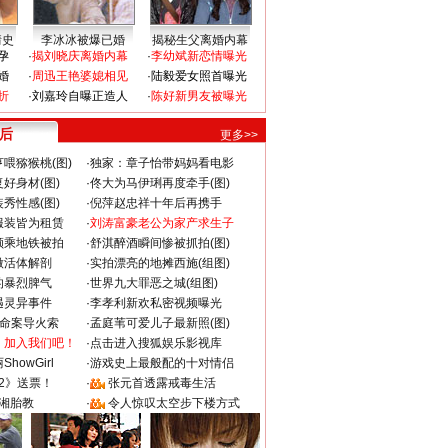
情史
李冰冰被爆已婚
揭秘生父离婚内幕
孕
·
揭刘晓庆离婚内幕
·
李幼斌新恋情曝光
婚
·
周迅王艳婆媳相见
·
陆毅爱女照首曝光
折
·
刘嘉玲自曝正造人
·
陈好新男友被曝光
 后
更多>>
喂猕猴桃(图)
·
独家：章子怡带妈妈看电影
好身材(图)
·
佟大为马伊琍再度牵手(图)
秀性感(图)
·
倪萍赵忠祥十年后再携手
服装皆为租赁
·
刘涛富豪老公为家产求生子
颜乘地铁被拍
·
舒淇醉酒瞬间惨被抓拍(图)
做活体解剖
·
实拍漂亮的地摊西施(组图)
的暴烈脾气
·
世界九大罪恶之城(组图)
遇灵异事件
·
李孝利新欢私密视频曝光
成命案导火索
·
孟庭苇可爱儿子最新照(图)
：加入我们吧！
·
点击进入搜狐娱乐影视库
howGirl
·
游戏史上最般配的十对情侣
2》送票！
·
张元首透露戒毒生活
湘胎教
·
令人惊叹太空步下楼方式