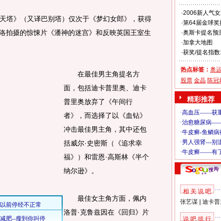
·
2006新人气
塔》（又译巴别塔）仅次于《梦幻女郎》，获得
·
第64届金球奖
托洛拍摄的惊悚片《潘神的迷宫》和反映英国王室生
·
奥斯卡提名预
·
加拿大地图
·
获奖/提名指数
热点标签：
奥
在最佳男主角提名方
股票
金晶
陈冠
面，包括迪卡普里奥、迪卡
精彩推荐
普里奥放弃了《午间行
者》，而选择了以《血钻》
冲击最佳男主角，其中还包
括威尔·史密斯（《追求幸
福》）和雷恩·高斯林《半个
纳尔逊》。
相 关 说 吧
最佳女主角方面，佩内
张艺谋
|
迪卡普
洛普·克鲁兹因在《回归》片
说 吧 排 行