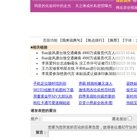
·
我音我秀
-
锵
明星的化妆间中的走光
关之琳成长私密照曝光
·
网友原创视
页面功能 【
我来说两句
】【
热点排行
】【
推荐
】【字体：
■
相关链接
Rain旋风袭台致交通瘫痪 4900万成最贵代言人
(02/23 10:44)
Rain旋风袭台致交通瘫痪 4900万成最贵代言人
(02/23 10:42)
李英爱到台北连触霉头 没工作许可证被罚15万
(02/23 10:10)
王力宏做客明星在线 不和Rain进行比较(组图)
(02/22 22:37)
李英爱参加慈善代言 体贴温柔让媒体印象深刻
(02/22 11:15)
请发表您的看法
用户：
匿名发出
您要为您所发的言论的后果负责，故请各位遵纪守法并
留言：