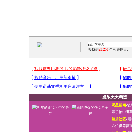
共找到
25,250
个相关网页.
娱乐天天精选
·
明星新闻
-
笔
·
章子怡中田
·
娱乐社区
-
看
·
八位保养得