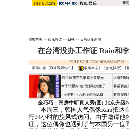
新
搜狐首页
>>
娱乐频道
>>
日韩
>>
日韩娱乐新闻
在台湾没办工作证 Rain
YULE.SOHU.COM 2006-02-24 07:
页面功能 【
我来说两句(
0
)
】 【
收藏本文
】 【
热点排行
】【
图:关咏荷产后家庭照首曝光
大牌明星们
章子怡愿为"他"息影结婚生子
蒋雯丽曾
小S婆婆4千万豪宅慰劳媳妇
林青霞首
金巧巧：闺房中听真人秀(图)
北京升级
本周三，韩国人气偶像Rain抵达
行24小时的旋风式访问。由于邀请他
证，这位偶像也遇到了与本国另一位