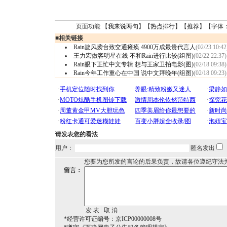
页面功能 【
我来说两句
】【
热点排行
】【
推荐
】【字体
■
相关链接
Rain旋风袭台致交通瘫痪 4900万成最贵代言人
(02/23 10:42
王力宏做客明星在线 不和Rain进行比较(组图)
(02/22 22:37)
Rain眼下正忙中文专辑 想与王家卫拍电影(图)
(02/18 09:38)
Rain今年工作重心在中国 说中文拜晚年(组图)
(02/18 09:23)
请发表您的看法
用户：
匿名发出
您要为您所发的言论的后果负责，故请各位遵纪守法
留言：
*经营许可证编号：京ICP00000008号