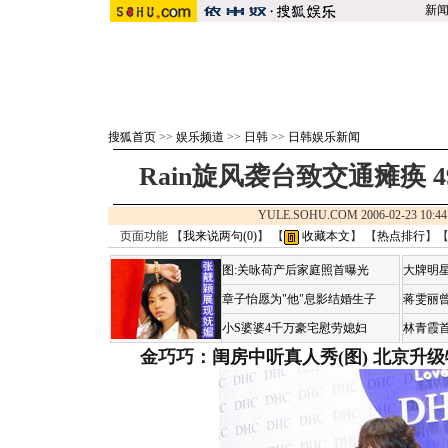
新
搜狐首页
>>
娱乐频道
>>
日韩
>>
日韩娱乐新闻
Rain旋风袭台致交通瘫痪 
YULE.SOHU.COM 2006-02-23 1
页面功能 【
我来说两句(
0
)
】 【
收藏本文
】 【
热点排行
】
图:关咏荷产后家庭照首曝光
大牌明星
章子怡愿为"他"息影结婚生子
蒋雯丽
小S婆婆4千万豪宅慰劳媳妇
林青霞
金巧巧：闺房中听真人秀(图)
北京升级