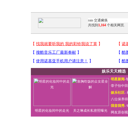
共找到
1,164
个相关网页.
娱乐天天精选
·
明星新闻
-
·
章子怡中田
·
娱乐社区
-
·
八位保养得
·
我音我秀
-
明星的化妆间中的走光
关之琳成长私密照曝光
·
网友原创视