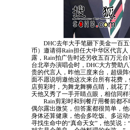
DHC去年大手笔砸下美金一百五
币）邀请得Rain担任大中华区代言
露，Rain拍广告时还另收五百万元台
台北举办演唱会时，DHC大方赞助八
贵的代言人，昨他三度来台，超级阵
面不愿说明邀他这次来台所有花费，
店剪彩时，为舞龙舞狮点睛，就花了
天他又秀了一手开睛点眼，相信同样
Rain剪彩时和到餐厅用餐前都不
偶尔露出微笑，但答案都很简单，他
身体还算健康，他会多吃饭、多运动
寻找生命中的“真命天女”，他笑说：